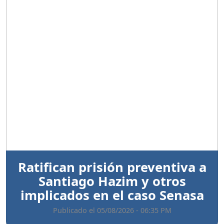
Anterior
Sigui
Ratifican prisión preventiva a
Santiago Hazim y otros
implicados en el caso Senasa
Publicado el 05/08/2026 - 06:35 PM