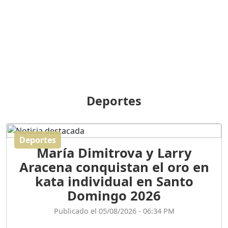
BREILLEY PERALTA: SDE
RECLAMA NUEVA
GENERACIÓN POLÍTICA
Duración: 31m 39s
ORIGEN HISTÓRICO Y
DIFERENCIAS ENTRE
Deportes
REPÚBLICA DOMINICANA
Y HAITÍ
Duración: 1h 15m 55s
Deportes
María Dimitrova y Larry
CONVERSANDO EL
Aracena conquistan el oro en
PODCAST RAFAEL MÉNDEZ
Duración: 1h 9m 56s
kata individual en Santo
Domingo 2026
ENCUESTAS
Publicado el 05/08/2026 - 06:34 PM
MAQUILLADAS......