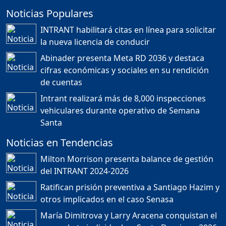
Noticias Populares
¿POR QUÉ TENEMOS
TÍTULOS EN RD?
INTRANT habilitará citas en línea para solicitar
Duración: 24m 35s
la nueva licencia de conducir
Abinader presenta Meta RD 2036 y destaca
cifras económicas y sociales en su rendición
JORGE R. BAUGER: REP.
de cuentas
DOM. PUEDE IR AL
MUNDIAL; HABLA DE
Intrant realizará más de 8,000 inspecciones
MESSI, MARADONA Y SU
PASIÓN AL FUTBOL EN RD
vehiculares durante operativo de Semana
Duración: 1h 28m 49s
Santa
Noticias en Tendencias
Socavón avanza ,
Milton Morrison presenta balance de gestión
carretera las cañitas
del INTRANT 2024-2026
detenida, Bahoruco
provincia ecoturistica
Ratifican prisión preventiva a Santiago Hazim y
Duración: 42m 11s
otros implicados en el caso Senasa
María Dimitrova y Larry Aracena conquistan el