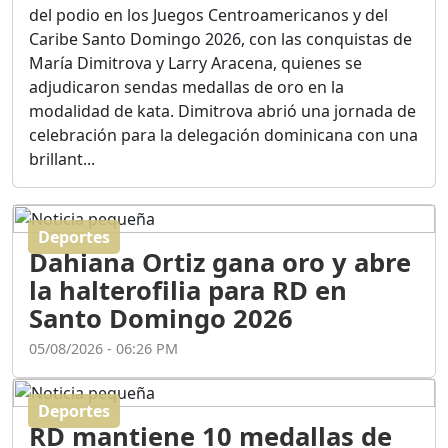
Ortega
del podio en los Juegos Centroamericanos y del
Duración: 56m 8s
Caribe Santo Domingo 2026, con las conquistas de
María Dimitrova y Larry Aracena, quienes se
adjudicaron sendas medallas de oro en la
ASÍ NACIÓ BAHORUCO:
modalidad de kata. Dimitrova abrió una jornada de
FUNDACIÓN, ORIGEN Y
celebración para la delegación dominicana con una
DESARROLLO / EDWIN
ACOSTA SUAREZ
brillant...
Duración: 1h 6m 55s
Deportes
¿PODRÁ LA CANDIDATURA
Dahiana Ortiz gana oro y abre
DE GONZALO CASTILLO
FRENAR LA HEMORRAGIA
la halterofilia para RD en
DEL P.L.D ?
Santo Domingo 2026
Duración: 28m 57s
05/08/2026 - 06:26 PM
GRECO HERASME Y SUS
PREMONICIONES SOBRE
Deportes
EL PANORAMA POLITICO
RD mantiene 10 medallas de
NACIONAL E