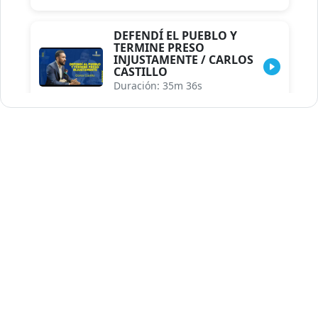
DEFENDÍ EL PUEBLO Y
TERMINE PRESO
INJUSTAMENTE / CARLOS
CASTILLO
Duración: 35m 36s
INDISCRECIONES DEL
ASESOR DEL PRESIDENTE /
CAROLINA MEJIA MAL
POSICIONADA EN LA
ENCUESTA DE ACD
Duración: 17m 30s
LA VERDADERA REFORMA
EDUCATIVA.../JHOSERAND
HERASME
Duración: 8m 30s