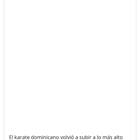
Duración: 19m 38s
UNA VOZ CON PROPÓSITO
/ ONANEY MENDEZ DESDE
TUTILAPIA.
Duración: 26m 0s
"¡SAN JUAN NO QUIERE
ORO' ESTA ES LA RAZÓN !
Duración: 12m 26s
GOBIERNO PERDIDO :SIN
PLAN PARA ENFRENTAR LA
CRISIS.
Duración: 14m 6s
El karate dominicano volvió a subir a lo más alto
El Informe con Alicia