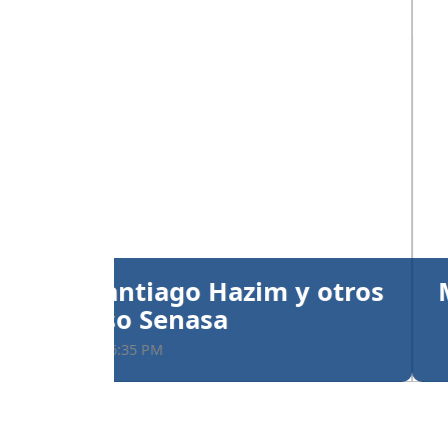
Anterior
María Dimitrova y Larry
kata individual
Publicado el