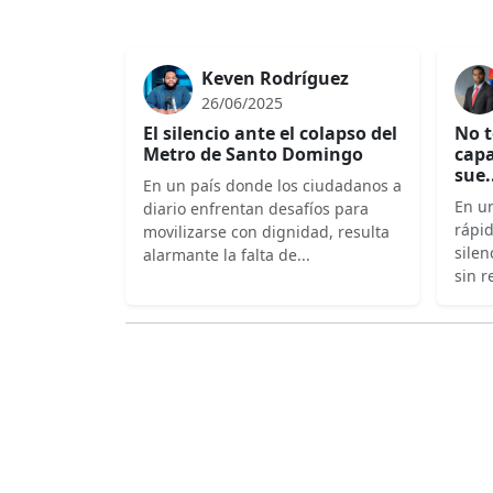
Keven Rodríguez
26/06/2025
El silencio ante el colapso del
No t
Metro de Santo Domingo
capa
sue.
En un país donde los ciudadanos a
En un
diario enfrentan desafíos para
rápi
movilizarse con dignidad, resulta
silen
alarmante la falta de...
sin r