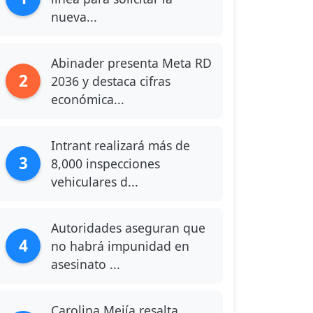
nueva...
Abinader presenta Meta RD
2
2036 y destaca cifras
económica...
Intrant realizará más de
3
8,000 inspecciones
vehiculares d...
Autoridades aseguran que
4
no habrá impunidad en
asesinato ...
Carolina Mejía resalta