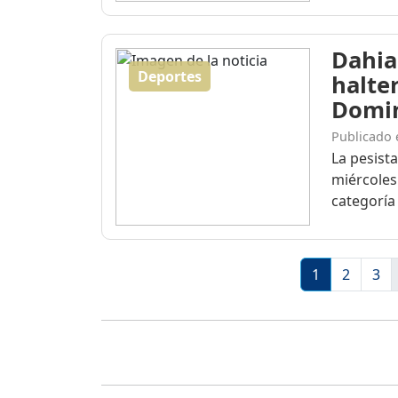
Dahia
Deportes
halte
Domi
Publicado 
La pesist
miércoles
categoría 
1
2
3