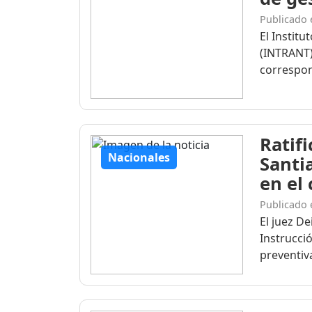
Publicado 
El Institu
(INTRANT)
correspon
Ratif
Nacionales
Santi
en el
Publicado 
El juez D
Instrucció
preventiva