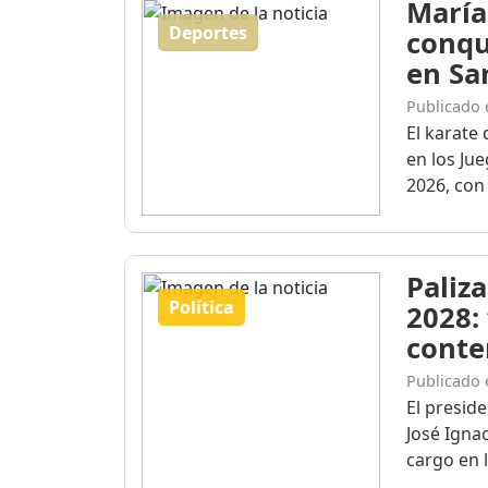
María
Deportes
conqu
en Sa
Publicado 
El karate 
en los Ju
2026, con 
Paliza
Política
2028:
conte
Publicado 
El presid
José Igna
cargo en l