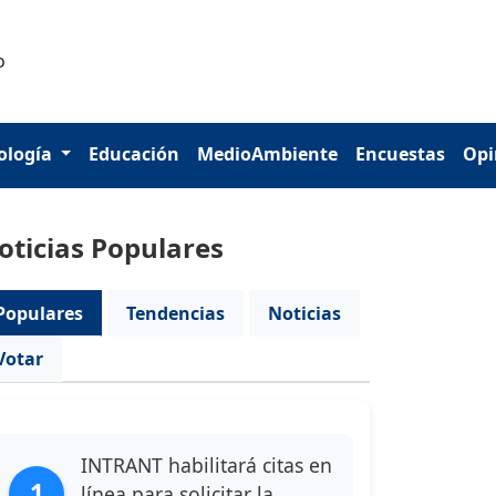
ología
Educación
MedioAmbiente
Encuestas
Opi
oticias Populares
Populares
Tendencias
Noticias
Votar
INTRANT habilitará citas en
1
línea para solicitar la