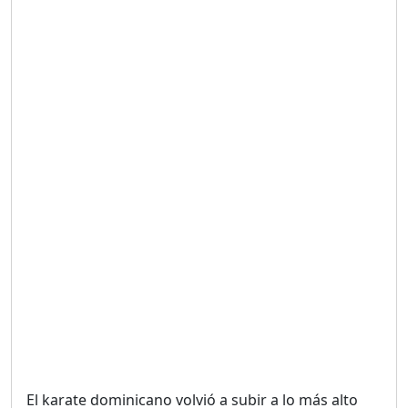
Duración: 19m 38s
UNA VOZ CON PROPÓSITO
/ ONANEY MENDEZ DESDE
TUTILAPIA.
Duración: 26m 0s
"¡SAN JUAN NO QUIERE
ORO' ESTA ES LA RAZÓN !
Duración: 12m 26s
GOBIERNO PERDIDO :SIN
PLAN PARA ENFRENTAR LA
CRISIS.
Duración: 14m 6s
El karate dominicano volvió a subir a lo más alto
El Informe con Alicia