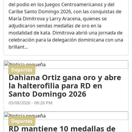
Ortega
del podio en los Juegos Centroamericanos y del
Duración: 56m 8s
Caribe Santo Domingo 2026, con las conquistas de
María Dimitrova y Larry Aracena, quienes se
adjudicaron sendas medallas de oro en la
ASÍ NACIÓ BAHORUCO:
modalidad de kata. Dimitrova abrió una jornada de
FUNDACIÓN, ORIGEN Y
celebración para la delegación dominicana con una
DESARROLLO / EDWIN
ACOSTA SUAREZ
brillant...
Duración: 1h 6m 55s
Deportes
¿PODRÁ LA CANDIDATURA
Dahiana Ortiz gana oro y abre
DE GONZALO CASTILLO
FRENAR LA HEMORRAGIA
la halterofilia para RD en
DEL P.L.D ?
Santo Domingo 2026
Duración: 28m 57s
05/08/2026 - 06:26 PM
GRECO HERASME Y SUS
PREMONICIONES SOBRE
Deportes
EL PANORAMA POLITICO
RD mantiene 10 medallas de
NACIONAL E