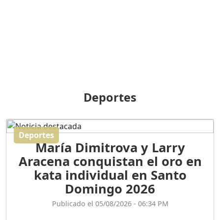
BREILLEY PERALTA: SDE
RECLAMA NUEVA
GENERACIÓN POLÍTICA
Duración: 31m 39s
ORIGEN HISTÓRICO Y
DIFERENCIAS ENTRE
Deportes
REPÚBLICA DOMINICANA
Y HAITÍ
Duración: 1h 15m 55s
Deportes
María Dimitrova y Larry
CONVERSANDO EL
Aracena conquistan el oro en
PODCAST RAFAEL MÉNDEZ
Duración: 1h 9m 56s
kata individual en Santo
Domingo 2026
ENCUESTAS
Publicado el 05/08/2026 - 06:34 PM
MAQUILLADAS......