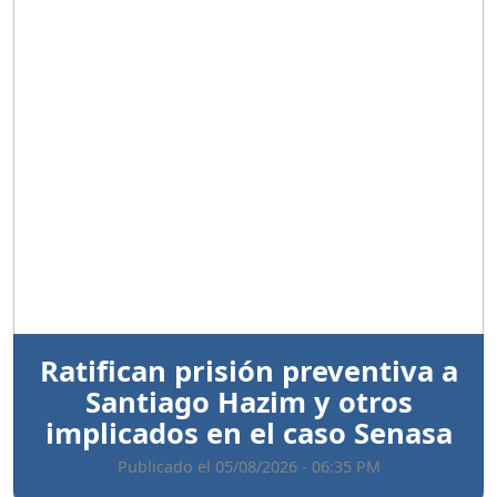
Anterior
Sigui
Ratifican prisión preventiva a
Santiago Hazim y otros
implicados en el caso Senasa
Publicado el 05/08/2026 - 06:35 PM