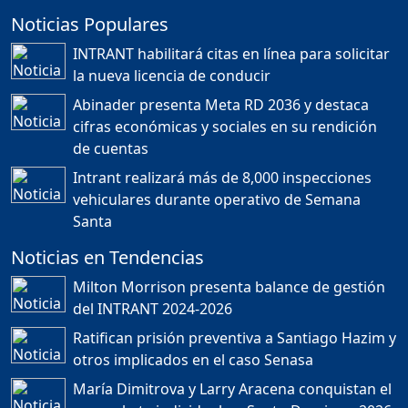
Noticias Populares
¿POR QUÉ TENEMOS
TÍTULOS EN RD?
INTRANT habilitará citas en línea para solicitar
Duración: 24m 35s
la nueva licencia de conducir
Abinader presenta Meta RD 2036 y destaca
cifras económicas y sociales en su rendición
JORGE R. BAUGER: REP.
de cuentas
DOM. PUEDE IR AL
MUNDIAL; HABLA DE
Intrant realizará más de 8,000 inspecciones
MESSI, MARADONA Y SU
PASIÓN AL FUTBOL EN RD
vehiculares durante operativo de Semana
Duración: 1h 28m 49s
Santa
Noticias en Tendencias
Socavón avanza ,
Milton Morrison presenta balance de gestión
carretera las cañitas
del INTRANT 2024-2026
detenida, Bahoruco
provincia ecoturistica
Ratifican prisión preventiva a Santiago Hazim y
Duración: 42m 11s
otros implicados en el caso Senasa
María Dimitrova y Larry Aracena conquistan el