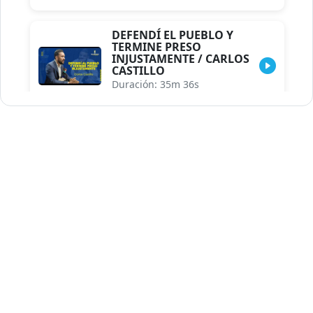
DEFENDÍ EL PUEBLO Y
TERMINE PRESO
INJUSTAMENTE / CARLOS
CASTILLO
Duración: 35m 36s
INDISCRECIONES DEL
ASESOR DEL PRESIDENTE /
CAROLINA MEJIA MAL
POSICIONADA EN LA
ENCUESTA DE ACD
Duración: 17m 30s
LA VERDADERA REFORMA
EDUCATIVA.../JHOSERAND
HERASME
Duración: 8m 30s