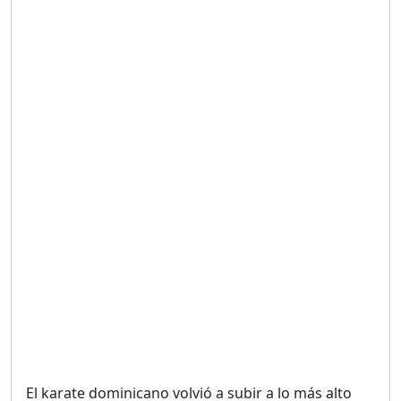
Duración: 19m 38s
UNA VOZ CON PROPÓSITO
/ ONANEY MENDEZ DESDE
TUTILAPIA.
Duración: 26m 0s
"¡SAN JUAN NO QUIERE
ORO' ESTA ES LA RAZÓN !
Duración: 12m 26s
GOBIERNO PERDIDO :SIN
PLAN PARA ENFRENTAR LA
CRISIS.
Duración: 14m 6s
El karate dominicano volvió a subir a lo más alto
El Informe con Alicia