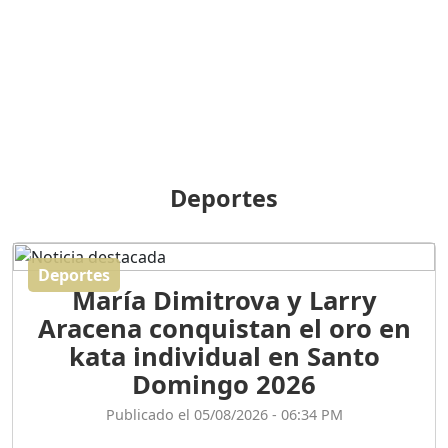
BREILLEY PERALTA: SDE
RECLAMA NUEVA
GENERACIÓN POLÍTICA
Duración: 31m 39s
ORIGEN HISTÓRICO Y
DIFERENCIAS ENTRE
Deportes
REPÚBLICA DOMINICANA
Y HAITÍ
Duración: 1h 15m 55s
Deportes
María Dimitrova y Larry
CONVERSANDO EL
Aracena conquistan el oro en
PODCAST RAFAEL MÉNDEZ
Duración: 1h 9m 56s
kata individual en Santo
Domingo 2026
ENCUESTAS
Publicado el 05/08/2026 - 06:34 PM
MAQUILLADAS......