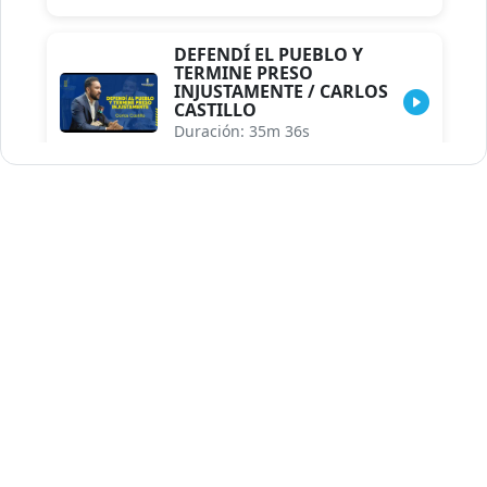
DEFENDÍ EL PUEBLO Y
TERMINE PRESO
INJUSTAMENTE / CARLOS
CASTILLO
Duración: 35m 36s
INDISCRECIONES DEL
ASESOR DEL PRESIDENTE /
CAROLINA MEJIA MAL
POSICIONADA EN LA
ENCUESTA DE ACD
Duración: 17m 30s
LA VERDADERA REFORMA
EDUCATIVA.../JHOSERAND
HERASME
Duración: 8m 30s