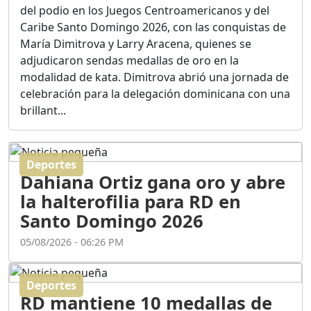
Ortega
del podio en los Juegos Centroamericanos y del
Duración: 56m 8s
Caribe Santo Domingo 2026, con las conquistas de
María Dimitrova y Larry Aracena, quienes se
adjudicaron sendas medallas de oro en la
ASÍ NACIÓ BAHORUCO:
modalidad de kata. Dimitrova abrió una jornada de
FUNDACIÓN, ORIGEN Y
celebración para la delegación dominicana con una
DESARROLLO / EDWIN
ACOSTA SUAREZ
brillant...
Duración: 1h 6m 55s
Deportes
¿PODRÁ LA CANDIDATURA
Dahiana Ortiz gana oro y abre
DE GONZALO CASTILLO
FRENAR LA HEMORRAGIA
la halterofilia para RD en
DEL P.L.D ?
Santo Domingo 2026
Duración: 28m 57s
05/08/2026 - 06:26 PM
GRECO HERASME Y SUS
PREMONICIONES SOBRE
Deportes
EL PANORAMA POLITICO
RD mantiene 10 medallas de
NACIONAL E