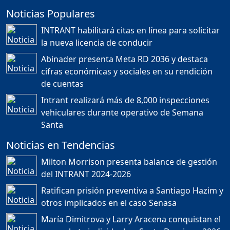
Noticias Populares
¿POR QUÉ TENEMOS
TÍTULOS EN RD?
INTRANT habilitará citas en línea para solicitar
Duración: 24m 35s
la nueva licencia de conducir
Abinader presenta Meta RD 2036 y destaca
cifras económicas y sociales en su rendición
JORGE R. BAUGER: REP.
de cuentas
DOM. PUEDE IR AL
MUNDIAL; HABLA DE
Intrant realizará más de 8,000 inspecciones
MESSI, MARADONA Y SU
PASIÓN AL FUTBOL EN RD
vehiculares durante operativo de Semana
Duración: 1h 28m 49s
Santa
Noticias en Tendencias
Socavón avanza ,
Milton Morrison presenta balance de gestión
carretera las cañitas
del INTRANT 2024-2026
detenida, Bahoruco
provincia ecoturistica
Ratifican prisión preventiva a Santiago Hazim y
Duración: 42m 11s
otros implicados en el caso Senasa
María Dimitrova y Larry Aracena conquistan el