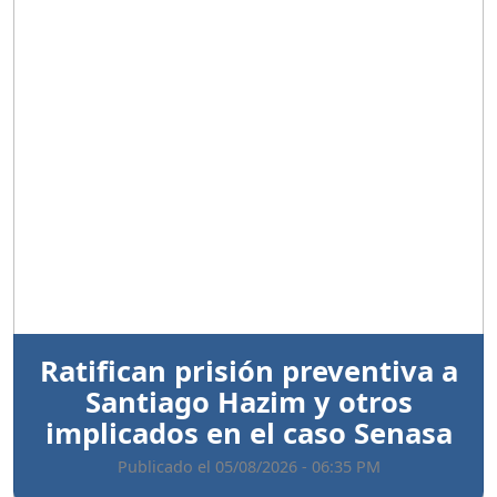
Anterior
Sigui
Ratifican prisión preventiva a
Santiago Hazim y otros
implicados en el caso Senasa
Publicado el 05/08/2026 - 06:35 PM