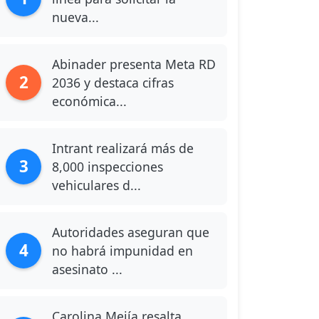
nueva...
Abinader presenta Meta RD
2
2036 y destaca cifras
económica...
Intrant realizará más de
3
8,000 inspecciones
vehiculares d...
Autoridades aseguran que
4
no habrá impunidad en
asesinato ...
Carolina Mejía resalta