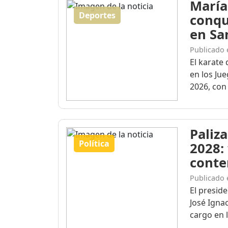
María
Deportes
conqu
en Sa
Publicado 
El karate 
en los Ju
2026, con 
Paliza
Política
2028:
conte
Publicado 
El presid
José Igna
cargo en l