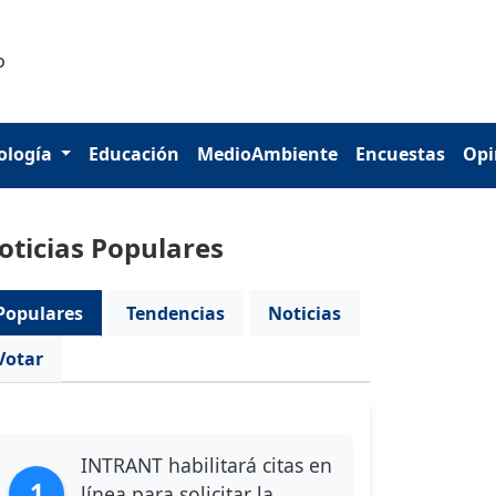
ología
Educación
MedioAmbiente
Encuestas
Opi
oticias Populares
Populares
Tendencias
Noticias
Votar
INTRANT habilitará citas en
1
línea para solicitar la