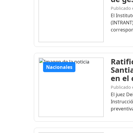
Publicado 
El Institu
(INTRANT)
correspon
Ratif
Nacionales
Santi
en el
Publicado 
El juez D
Instrucció
preventiva