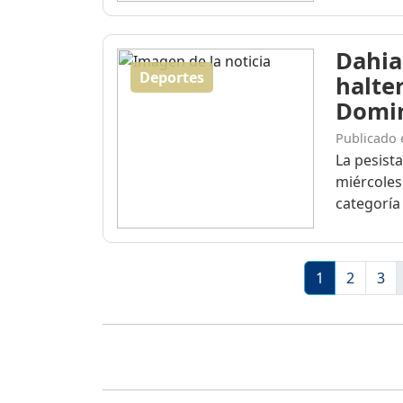
Dahia
Deportes
halte
Domi
Publicado 
La pesist
miércoles
categoría 
1
2
3