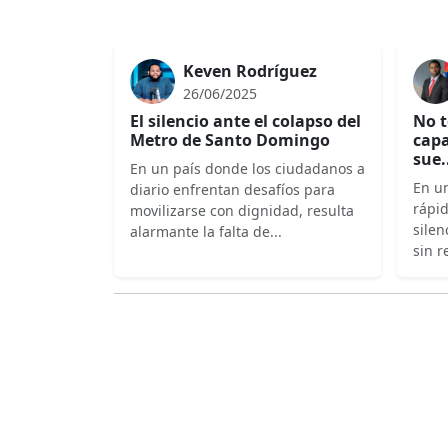
Keven Rodríguez
26/06/2025
El silencio ante el colapso del
No t
Metro de Santo Domingo
capa
sue.
En un país donde los ciudadanos a
En un
diario enfrentan desafíos para
rápi
movilizarse con dignidad, resulta
silen
alarmante la falta de...
sin r