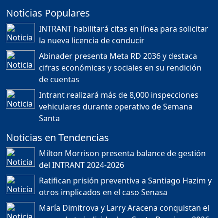
Noticias Populares
¿POR QUÉ TENEMOS
TÍTULOS EN RD?
INTRANT habilitará citas en línea para solicitar
Duración: 24m 35s
la nueva licencia de conducir
Abinader presenta Meta RD 2036 y destaca
cifras económicas y sociales en su rendición
JORGE R. BAUGER: REP.
de cuentas
DOM. PUEDE IR AL
MUNDIAL; HABLA DE
Intrant realizará más de 8,000 inspecciones
MESSI, MARADONA Y SU
PASIÓN AL FUTBOL EN RD
vehiculares durante operativo de Semana
Duración: 1h 28m 49s
Santa
Noticias en Tendencias
Socavón avanza ,
Milton Morrison presenta balance de gestión
carretera las cañitas
del INTRANT 2024-2026
detenida, Bahoruco
provincia ecoturistica
Ratifican prisión preventiva a Santiago Hazim y
Duración: 42m 11s
otros implicados en el caso Senasa
María Dimitrova y Larry Aracena conquistan el
oro en kata individual en Santo Domingo 2026
Población a gritos por los
apagones