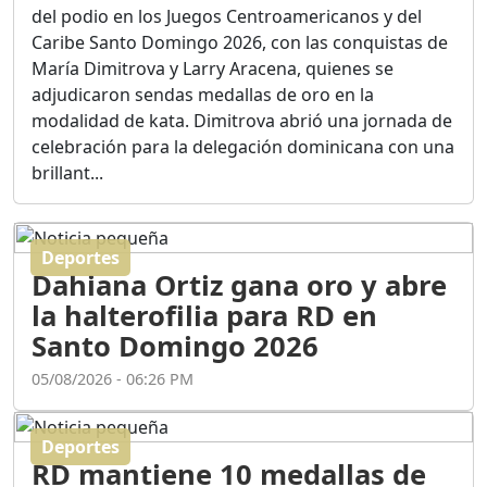
Duración: 56m 8s
Caribe Santo Domingo 2026, con las conquistas de
María Dimitrova y Larry Aracena, quienes se
adjudicaron sendas medallas de oro en la
ASÍ NACIÓ BAHORUCO:
modalidad de kata. Dimitrova abrió una jornada de
FUNDACIÓN, ORIGEN Y
celebración para la delegación dominicana con una
DESARROLLO / EDWIN
ACOSTA SUAREZ
brillant...
Duración: 1h 6m 55s
Deportes
¿PODRÁ LA CANDIDATURA
Dahiana Ortiz gana oro y abre
DE GONZALO CASTILLO
FRENAR LA HEMORRAGIA
la halterofilia para RD en
DEL P.L.D ?
Santo Domingo 2026
Duración: 28m 57s
05/08/2026 - 06:26 PM
GRECO HERASME Y SUS
PREMONICIONES SOBRE
Deportes
EL PANORAMA POLITICO
RD mantiene 10 medallas de
NACIONAL E
oro en Santo Domingo 2026
INTERNACIONAL