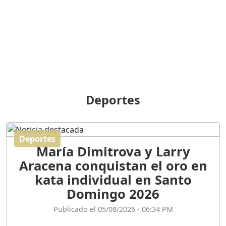
BREILLEY PERALTA: SDE
RECLAMA NUEVA
GENERACIÓN POLÍTICA
Duración: 31m 39s
ORIGEN HISTÓRICO Y
DIFERENCIAS ENTRE
Deportes
REPÚBLICA DOMINICANA
Y HAITÍ
Duración: 1h 15m 55s
Deportes
María Dimitrova y Larry
CONVERSANDO EL
Aracena conquistan el oro en
PODCAST RAFAEL MÉNDEZ
Duración: 1h 9m 56s
kata individual en Santo
Domingo 2026
ENCUESTAS
Publicado el 05/08/2026 - 06:34 PM
MAQUILLADAS......
Duración: 19m 38s