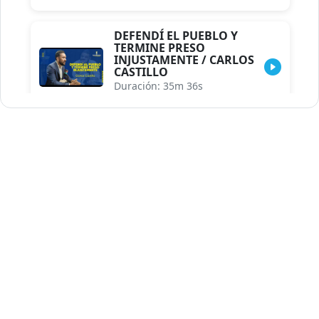
DEFENDÍ EL PUEBLO Y
TERMINE PRESO
INJUSTAMENTE / CARLOS
CASTILLO
Duración: 35m 36s
INDISCRECIONES DEL
ASESOR DEL PRESIDENTE /
CAROLINA MEJIA MAL
POSICIONADA EN LA
ENCUESTA DE ACD
Duración: 17m 30s
LA VERDADERA REFORMA
EDUCATIVA.../JHOSERAND
HERASME
Duración: 8m 30s