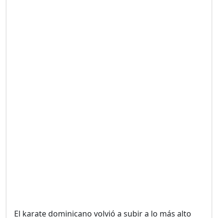
UNA VOZ CON PROPÓSITO
/ ONANEY MENDEZ DESDE
TUTILAPIA.
Duración: 26m 0s
"¡SAN JUAN NO QUIERE
ORO' ESTA ES LA RAZÓN !
Duración: 12m 26s
GOBIERNO PERDIDO :SIN
PLAN PARA ENFRENTAR LA
CRISIS.
Duración: 14m 6s
El karate dominicano volvió a subir a lo más alto
El Informe con Alicia
Ortega
del podio en los Juegos Centroamericanos y del