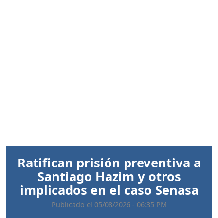
Anterior
Sigui
Ratifican prisión preventiva a
Santiago Hazim y otros
implicados en el caso Senasa
Publicado el 05/08/2026 - 06:35 PM