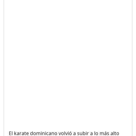
Duración: 19m 38s
UNA VOZ CON PROPÓSITO
/ ONANEY MENDEZ DESDE
TUTILAPIA.
Duración: 26m 0s
"¡SAN JUAN NO QUIERE
ORO' ESTA ES LA RAZÓN !
Duración: 12m 26s
GOBIERNO PERDIDO :SIN
PLAN PARA ENFRENTAR LA
CRISIS.
Duración: 14m 6s
El karate dominicano volvió a subir a lo más alto
El Informe con Alicia