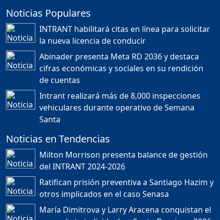
Noticias Populares
¿POR QUÉ TENEMOS
TÍTULOS EN RD?
INTRANT habilitará citas en línea para solicitar
Duración: 24m 35s
la nueva licencia de conducir
Abinader presenta Meta RD 2036 y destaca
cifras económicas y sociales en su rendición
JORGE R. BAUGER: REP.
de cuentas
DOM. PUEDE IR AL
MUNDIAL; HABLA DE
Intrant realizará más de 8,000 inspecciones
MESSI, MARADONA Y SU
PASIÓN AL FUTBOL EN RD
vehiculares durante operativo de Semana
Duración: 1h 28m 49s
Santa
Noticias en Tendencias
Socavón avanza ,
Milton Morrison presenta balance de gestión
carretera las cañitas
del INTRANT 2024-2026
detenida, Bahoruco
provincia ecoturistica
Ratifican prisión preventiva a Santiago Hazim y
Duración: 42m 11s
otros implicados en el caso Senasa
María Dimitrova y Larry Aracena conquistan el