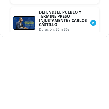
DEFENDÍ EL PUEBLO Y
TERMINE PRESO
INJUSTAMENTE / CARLOS
CASTILLO
Duración: 35m 36s
INDISCRECIONES DEL
ASESOR DEL PRESIDENTE /
CAROLINA MEJIA MAL
POSICIONADA EN LA
ENCUESTA DE ACD
Duración: 17m 30s
LA VERDADERA REFORMA
EDUCATIVA.../JHOSERAND
HERASME
Duración: 8m 30s