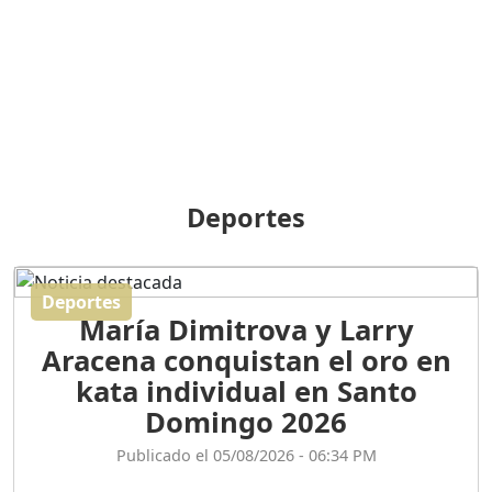
BREILLEY PERALTA: SDE
RECLAMA NUEVA
GENERACIÓN POLÍTICA
Duración: 31m 39s
ORIGEN HISTÓRICO Y
DIFERENCIAS ENTRE
Deportes
REPÚBLICA DOMINICANA
Y HAITÍ
Duración: 1h 15m 55s
Deportes
María Dimitrova y Larry
CONVERSANDO EL
Aracena conquistan el oro en
PODCAST RAFAEL MÉNDEZ
Duración: 1h 9m 56s
kata individual en Santo
Domingo 2026
ENCUESTAS
Publicado el 05/08/2026 - 06:34 PM
MAQUILLADAS......