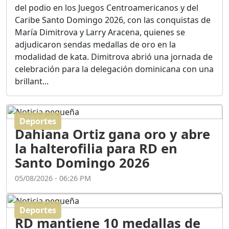
Ortega
del podio en los Juegos Centroamericanos y del
Duración: 56m 8s
Caribe Santo Domingo 2026, con las conquistas de
María Dimitrova y Larry Aracena, quienes se
adjudicaron sendas medallas de oro en la
ASÍ NACIÓ BAHORUCO:
modalidad de kata. Dimitrova abrió una jornada de
FUNDACIÓN, ORIGEN Y
celebración para la delegación dominicana con una
DESARROLLO / EDWIN
ACOSTA SUAREZ
brillant...
Duración: 1h 6m 55s
Deportes
¿PODRÁ LA CANDIDATURA
Dahiana Ortiz gana oro y abre
DE GONZALO CASTILLO
FRENAR LA HEMORRAGIA
la halterofilia para RD en
DEL P.L.D ?
Santo Domingo 2026
Duración: 28m 57s
05/08/2026 - 06:26 PM
GRECO HERASME Y SUS
PREMONICIONES SOBRE
Deportes
EL PANORAMA POLITICO
RD mantiene 10 medallas de
NACIONAL E