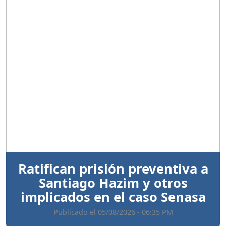
Anterior
Sigui
Ratifican prisión preventiva a
Santiago Hazim y otros
implicados en el caso Senasa
Publicado el 05/08/2026 - 06:35 PM