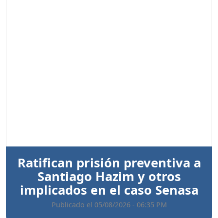
Anterior
Sigui
Ratifican prisión preventiva a
Santiago Hazim y otros
implicados en el caso Senasa
Publicado el 05/08/2026 - 06:35 PM