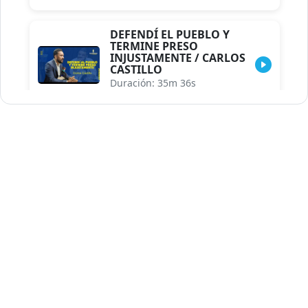
DEFENDÍ EL PUEBLO Y
TERMINE PRESO
INJUSTAMENTE / CARLOS
CASTILLO
Duración: 35m 36s
INDISCRECIONES DEL
ASESOR DEL PRESIDENTE /
CAROLINA MEJIA MAL
POSICIONADA EN LA
ENCUESTA DE ACD
Duración: 17m 30s
LA VERDADERA REFORMA
EDUCATIVA.../JHOSERAND
HERASME
Duración: 8m 30s