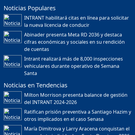
Noticias Populares
¿POR QUÉ TENEMOS
TÍTULOS EN RD?
INTRANT habilitará citas en línea para solicitar
Duración: 24m 35s
la nueva licencia de conducir
Abinader presenta Meta RD 2036 y destaca
cifras económicas y sociales en su rendición
JORGE R. BAUGER: REP.
de cuentas
DOM. PUEDE IR AL
MUNDIAL; HABLA DE
Intrant realizará más de 8,000 inspecciones
MESSI, MARADONA Y SU
PASIÓN AL FUTBOL EN RD
vehiculares durante operativo de Semana
Duración: 1h 28m 49s
Santa
Noticias en Tendencias
Socavón avanza ,
Milton Morrison presenta balance de gestión
carretera las cañitas
del INTRANT 2024-2026
detenida, Bahoruco
provincia ecoturistica
Ratifican prisión preventiva a Santiago Hazim y
Duración: 42m 11s
otros implicados en el caso Senasa
María Dimitrova y Larry Aracena conquistan el