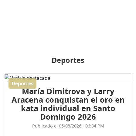
BREILLEY PERALTA: SDE
RECLAMA NUEVA
GENERACIÓN POLÍTICA
Duración: 31m 39s
ORIGEN HISTÓRICO Y
DIFERENCIAS ENTRE
Deportes
REPÚBLICA DOMINICANA
Y HAITÍ
Duración: 1h 15m 55s
Deportes
María Dimitrova y Larry
CONVERSANDO EL
Aracena conquistan el oro en
PODCAST RAFAEL MÉNDEZ
Duración: 1h 9m 56s
kata individual en Santo
Domingo 2026
ENCUESTAS
Publicado el 05/08/2026 - 06:34 PM
MAQUILLADAS......