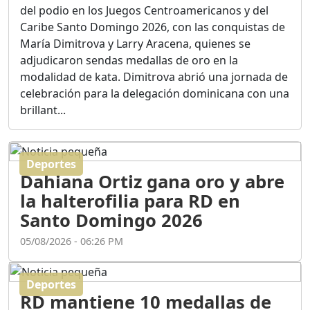
Ortega
del podio en los Juegos Centroamericanos y del
Duración: 56m 8s
Caribe Santo Domingo 2026, con las conquistas de
María Dimitrova y Larry Aracena, quienes se
adjudicaron sendas medallas de oro en la
ASÍ NACIÓ BAHORUCO:
modalidad de kata. Dimitrova abrió una jornada de
FUNDACIÓN, ORIGEN Y
celebración para la delegación dominicana con una
DESARROLLO / EDWIN
ACOSTA SUAREZ
brillant...
Duración: 1h 6m 55s
Deportes
¿PODRÁ LA CANDIDATURA
Dahiana Ortiz gana oro y abre
DE GONZALO CASTILLO
FRENAR LA HEMORRAGIA
la halterofilia para RD en
DEL P.L.D ?
Santo Domingo 2026
Duración: 28m 57s
05/08/2026 - 06:26 PM
GRECO HERASME Y SUS
PREMONICIONES SOBRE
Deportes
EL PANORAMA POLITICO
RD mantiene 10 medallas de
NACIONAL E