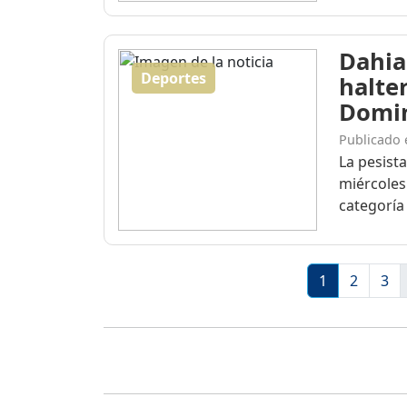
Dahia
Deportes
halte
Domi
Publicado 
La pesist
miércoles
categoría 
1
2
3