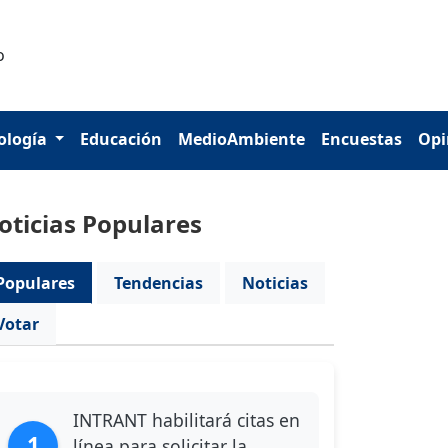
ología
Educación
MedioAmbiente
Encuestas
Opi
oticias Populares
Populares
Tendencias
Noticias
Votar
INTRANT habilitará citas en
1
línea para solicitar la