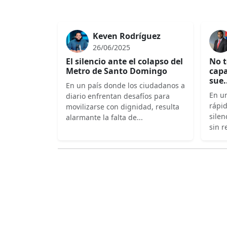
Keven Rodríguez
26/06/2025
El silencio ante el colapso del
No t
Metro de Santo Domingo
capa
sue.
En un país donde los ciudadanos a
En un
diario enfrentan desafíos para
rápi
movilizarse con dignidad, resulta
silen
alarmante la falta de...
sin r