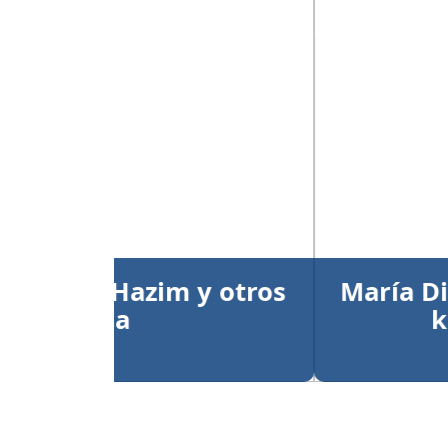
Anterior
María Dimitrova y Larry
kata individual
Publicado el