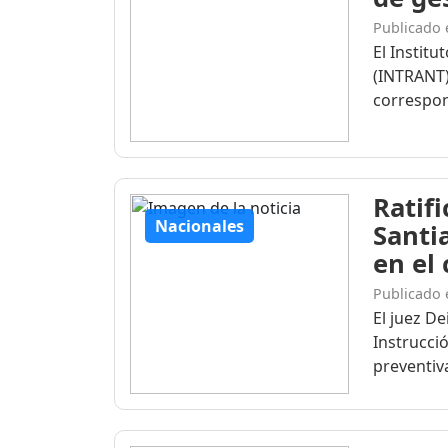
Publicado 
El Institu
(INTRANT)
correspon
Ratif
Nacionales
Santi
en el
Publicado 
El juez D
Instrucció
preventiva