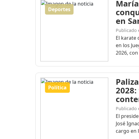
María
Deportes
conqu
en Sa
Publicado 
El karate 
en los Ju
2026, con 
Paliza
Política
2028:
conte
Publicado 
El presid
José Igna
cargo en l