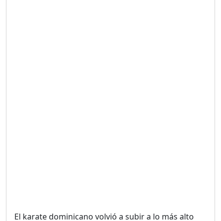
Duración: 19m 38s
UNA VOZ CON PROPÓSITO
/ ONANEY MENDEZ DESDE
TUTILAPIA.
Duración: 26m 0s
"¡SAN JUAN NO QUIERE
ORO' ESTA ES LA RAZÓN !
Duración: 12m 26s
GOBIERNO PERDIDO :SIN
PLAN PARA ENFRENTAR LA
CRISIS.
Duración: 14m 6s
El karate dominicano volvió a subir a lo más alto
El Informe con Alicia