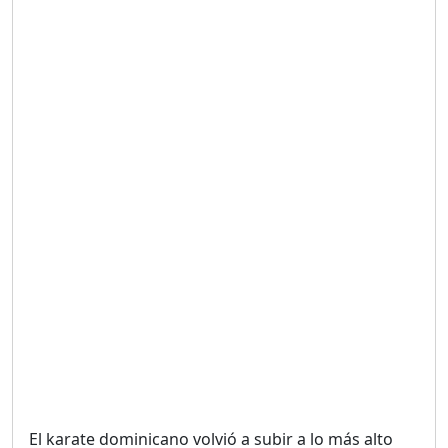
Duración: 19m 38s
UNA VOZ CON PROPÓSITO
/ ONANEY MENDEZ DESDE
TUTILAPIA.
Duración: 26m 0s
"¡SAN JUAN NO QUIERE
ORO' ESTA ES LA RAZÓN !
Duración: 12m 26s
GOBIERNO PERDIDO :SIN
PLAN PARA ENFRENTAR LA
CRISIS.
Duración: 14m 6s
El karate dominicano volvió a subir a lo más alto
El Informe con Alicia