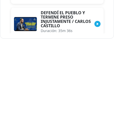
DEFENDÍ EL PUEBLO Y
TERMINE PRESO
INJUSTAMENTE / CARLOS
CASTILLO
Duración: 35m 36s
INDISCRECIONES DEL
ASESOR DEL PRESIDENTE /
CAROLINA MEJIA MAL
POSICIONADA EN LA
ENCUESTA DE ACD
Duración: 17m 30s
LA VERDADERA REFORMA
EDUCATIVA.../JHOSERAND
HERASME
Duración: 8m 30s