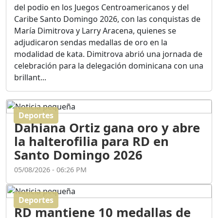
Ortega
del podio en los Juegos Centroamericanos y del
Duración: 56m 8s
Caribe Santo Domingo 2026, con las conquistas de
María Dimitrova y Larry Aracena, quienes se
adjudicaron sendas medallas de oro en la
ASÍ NACIÓ BAHORUCO:
modalidad de kata. Dimitrova abrió una jornada de
FUNDACIÓN, ORIGEN Y
celebración para la delegación dominicana con una
DESARROLLO / EDWIN
ACOSTA SUAREZ
brillant...
Duración: 1h 6m 55s
Deportes
¿PODRÁ LA CANDIDATURA
Dahiana Ortiz gana oro y abre
DE GONZALO CASTILLO
FRENAR LA HEMORRAGIA
la halterofilia para RD en
DEL P.L.D ?
Santo Domingo 2026
Duración: 28m 57s
05/08/2026 - 06:26 PM
GRECO HERASME Y SUS
PREMONICIONES SOBRE
Deportes
EL PANORAMA POLITICO
RD mantiene 10 medallas de
NACIONAL E