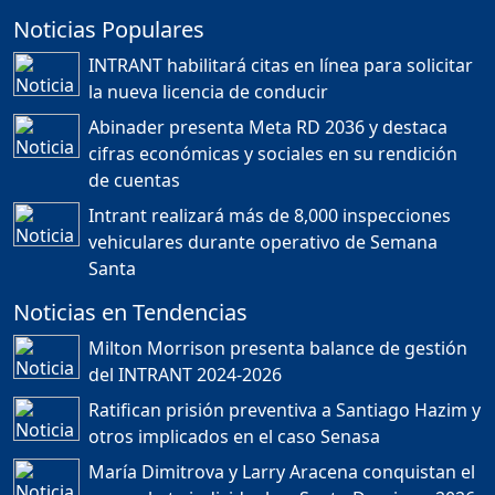
Noticias Populares
¿POR QUÉ TENEMOS
TÍTULOS EN RD?
INTRANT habilitará citas en línea para solicitar
Duración: 24m 35s
la nueva licencia de conducir
Abinader presenta Meta RD 2036 y destaca
cifras económicas y sociales en su rendición
JORGE R. BAUGER: REP.
de cuentas
DOM. PUEDE IR AL
MUNDIAL; HABLA DE
Intrant realizará más de 8,000 inspecciones
MESSI, MARADONA Y SU
PASIÓN AL FUTBOL EN RD
vehiculares durante operativo de Semana
Duración: 1h 28m 49s
Santa
Noticias en Tendencias
Socavón avanza ,
Milton Morrison presenta balance de gestión
carretera las cañitas
del INTRANT 2024-2026
detenida, Bahoruco
provincia ecoturistica
Ratifican prisión preventiva a Santiago Hazim y
Duración: 42m 11s
otros implicados en el caso Senasa
María Dimitrova y Larry Aracena conquistan el