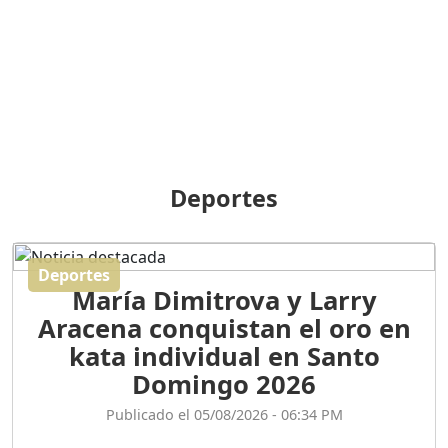
BREILLEY PERALTA: SDE
RECLAMA NUEVA
GENERACIÓN POLÍTICA
Duración: 31m 39s
ORIGEN HISTÓRICO Y
DIFERENCIAS ENTRE
Deportes
REPÚBLICA DOMINICANA
Y HAITÍ
Duración: 1h 15m 55s
Deportes
María Dimitrova y Larry
CONVERSANDO EL
Aracena conquistan el oro en
PODCAST RAFAEL MÉNDEZ
Duración: 1h 9m 56s
kata individual en Santo
Domingo 2026
ENCUESTAS
Publicado el 05/08/2026 - 06:34 PM
MAQUILLADAS......