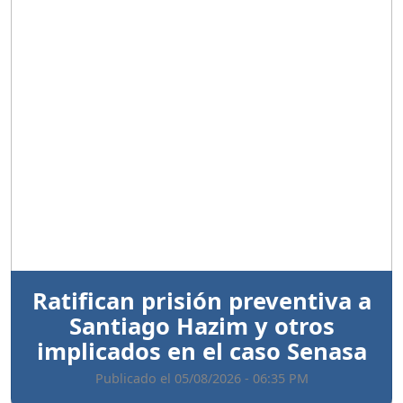
Anterior
Sigui
Ratifican prisión preventiva a
Santiago Hazim y otros
implicados en el caso Senasa
Publicado el 05/08/2026 - 06:35 PM