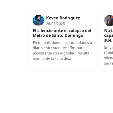
Keven Rodríguez
26/06/2025
El silencio ante el colapso del
No t
Metro de Santo Domingo
capa
sue.
En un país donde los ciudadanos a
En un
diario enfrentan desafíos para
rápi
movilizarse con dignidad, resulta
silen
alarmante la falta de...
sin r