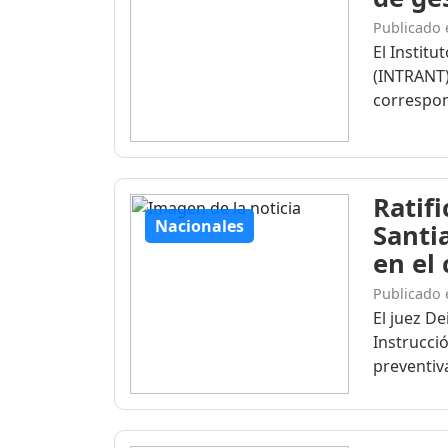
Publicado 
El Institu
(INTRANT)
correspon
Ratif
Nacionales
Santi
en el
Publicado 
El juez D
Instrucció
preventiva