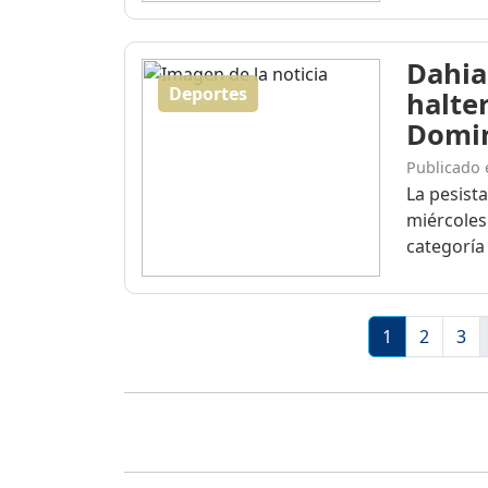
Dahia
Deportes
halte
Domi
Publicado 
La pesist
miércoles
categoría 
1
2
3