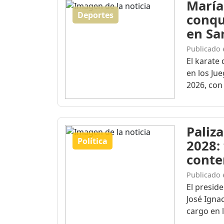
María
Deportes
conqu
en Sa
Publicado 
El karate 
en los Ju
2026, con 
Paliza
Política
2028:
conte
Publicado 
El presid
José Igna
cargo en l