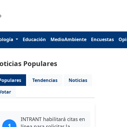
ología
Educación
MedioAmbiente
Encuestas
Opi
oticias Populares
Populares
Tendencias
Noticias
Votar
INTRANT habilitará citas en
1
línea para solicitar la