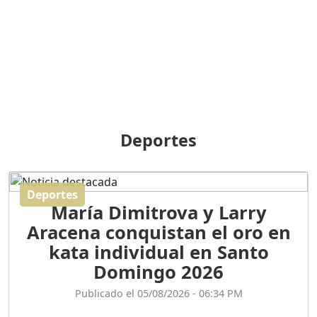
BREILLEY PERALTA: SDE
RECLAMA NUEVA
GENERACIÓN POLÍTICA
Duración: 31m 39s
ORIGEN HISTÓRICO Y
DIFERENCIAS ENTRE
Deportes
REPÚBLICA DOMINICANA
Y HAITÍ
Duración: 1h 15m 55s
Deportes
María Dimitrova y Larry
CONVERSANDO EL
Aracena conquistan el oro en
PODCAST RAFAEL MÉNDEZ
Duración: 1h 9m 56s
kata individual en Santo
Domingo 2026
ENCUESTAS
Publicado el 05/08/2026 - 06:34 PM
MAQUILLADAS......