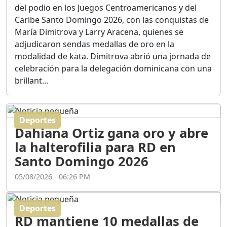
Ortega
del podio en los Juegos Centroamericanos y del
Duración: 56m 8s
Caribe Santo Domingo 2026, con las conquistas de
María Dimitrova y Larry Aracena, quienes se
adjudicaron sendas medallas de oro en la
ASÍ NACIÓ BAHORUCO:
modalidad de kata. Dimitrova abrió una jornada de
FUNDACIÓN, ORIGEN Y
celebración para la delegación dominicana con una
DESARROLLO / EDWIN
ACOSTA SUAREZ
brillant...
Duración: 1h 6m 55s
Deportes
¿PODRÁ LA CANDIDATURA
Dahiana Ortiz gana oro y abre
DE GONZALO CASTILLO
FRENAR LA HEMORRAGIA
la halterofilia para RD en
DEL P.L.D ?
Santo Domingo 2026
Duración: 28m 57s
05/08/2026 - 06:26 PM
GRECO HERASME Y SUS
PREMONICIONES SOBRE
Deportes
EL PANORAMA POLITICO
RD mantiene 10 medallas de
NACIONAL E