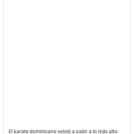
Duración: 19m 38s
UNA VOZ CON PROPÓSITO
/ ONANEY MENDEZ DESDE
TUTILAPIA.
Duración: 26m 0s
"¡SAN JUAN NO QUIERE
ORO' ESTA ES LA RAZÓN !
Duración: 12m 26s
GOBIERNO PERDIDO :SIN
PLAN PARA ENFRENTAR LA
CRISIS.
Duración: 14m 6s
El karate dominicano volvió a subir a lo más alto
El Informe con Alicia