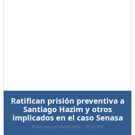
Anterior
Sigui
Ratifican prisión preventiva a
Santiago Hazim y otros
implicados en el caso Senasa
Publicado el 05/08/2026 - 06:35 PM