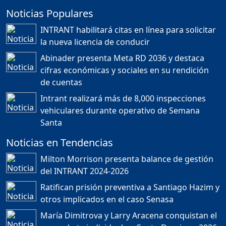
Noticias Populares
¿POR QUÉ TENEMOS
TÍTULOS EN RD?
INTRANT habilitará citas en línea para solicitar
Duración: 24m 35s
la nueva licencia de conducir
Abinader presenta Meta RD 2036 y destaca
cifras económicas y sociales en su rendición
JORGE R. BAUGER: REP.
de cuentas
DOM. PUEDE IR AL
MUNDIAL; HABLA DE
Intrant realizará más de 8,000 inspecciones
MESSI, MARADONA Y SU
PASIÓN AL FUTBOL EN RD
vehiculares durante operativo de Semana
Duración: 1h 28m 49s
Santa
Noticias en Tendencias
Socavón avanza ,
Milton Morrison presenta balance de gestión
carretera las cañitas
del INTRANT 2024-2026
detenida, Bahoruco
provincia ecoturistica
Ratifican prisión preventiva a Santiago Hazim y
Duración: 42m 11s
otros implicados en el caso Senasa
María Dimitrova y Larry Aracena conquistan el