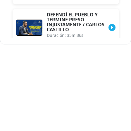
DEFENDÍ EL PUEBLO Y
TERMINE PRESO
INJUSTAMENTE / CARLOS
CASTILLO
Duración: 35m 36s
INDISCRECIONES DEL
ASESOR DEL PRESIDENTE /
CAROLINA MEJIA MAL
POSICIONADA EN LA
ENCUESTA DE ACD
Duración: 17m 30s
LA VERDADERA REFORMA
EDUCATIVA.../JHOSERAND
HERASME
Duración: 8m 30s