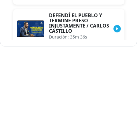
DEFENDÍ EL PUEBLO Y
TERMINE PRESO
INJUSTAMENTE / CARLOS
CASTILLO
Duración: 35m 36s
INDISCRECIONES DEL
ASESOR DEL PRESIDENTE /
CAROLINA MEJIA MAL
POSICIONADA EN LA
ENCUESTA DE ACD
Duración: 17m 30s
LA VERDADERA REFORMA
EDUCATIVA.../JHOSERAND
HERASME
Duración: 8m 30s