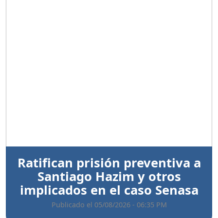
Anterior
Sigui
Ratifican prisión preventiva a
Santiago Hazim y otros
implicados en el caso Senasa
Publicado el 05/08/2026 - 06:35 PM