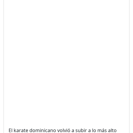
Duración: 19m 38s
UNA VOZ CON PROPÓSITO
/ ONANEY MENDEZ DESDE
TUTILAPIA.
Duración: 26m 0s
"¡SAN JUAN NO QUIERE
ORO' ESTA ES LA RAZÓN !
Duración: 12m 26s
GOBIERNO PERDIDO :SIN
PLAN PARA ENFRENTAR LA
CRISIS.
Duración: 14m 6s
El karate dominicano volvió a subir a lo más alto
El Informe con Alicia