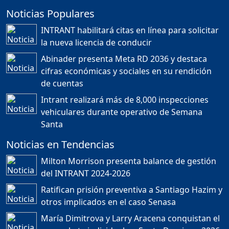
Noticias Populares
¿POR QUÉ TENEMOS
TÍTULOS EN RD?
INTRANT habilitará citas en línea para solicitar
Duración: 24m 35s
la nueva licencia de conducir
Abinader presenta Meta RD 2036 y destaca
cifras económicas y sociales en su rendición
JORGE R. BAUGER: REP.
de cuentas
DOM. PUEDE IR AL
MUNDIAL; HABLA DE
Intrant realizará más de 8,000 inspecciones
MESSI, MARADONA Y SU
PASIÓN AL FUTBOL EN RD
vehiculares durante operativo de Semana
Duración: 1h 28m 49s
Santa
Noticias en Tendencias
Socavón avanza ,
Milton Morrison presenta balance de gestión
carretera las cañitas
del INTRANT 2024-2026
detenida, Bahoruco
provincia ecoturistica
Ratifican prisión preventiva a Santiago Hazim y
Duración: 42m 11s
otros implicados en el caso Senasa
María Dimitrova y Larry Aracena conquistan el