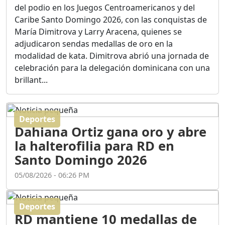
Ortega
del podio en los Juegos Centroamericanos y del
Duración: 56m 8s
Caribe Santo Domingo 2026, con las conquistas de
María Dimitrova y Larry Aracena, quienes se
adjudicaron sendas medallas de oro en la
ASÍ NACIÓ BAHORUCO:
modalidad de kata. Dimitrova abrió una jornada de
FUNDACIÓN, ORIGEN Y
celebración para la delegación dominicana con una
DESARROLLO / EDWIN
ACOSTA SUAREZ
brillant...
Duración: 1h 6m 55s
Deportes
¿PODRÁ LA CANDIDATURA
Dahiana Ortiz gana oro y abre
DE GONZALO CASTILLO
FRENAR LA HEMORRAGIA
la halterofilia para RD en
DEL P.L.D ?
Santo Domingo 2026
Duración: 28m 57s
05/08/2026 - 06:26 PM
GRECO HERASME Y SUS
PREMONICIONES SOBRE
Deportes
EL PANORAMA POLITICO
RD mantiene 10 medallas de
NACIONAL E