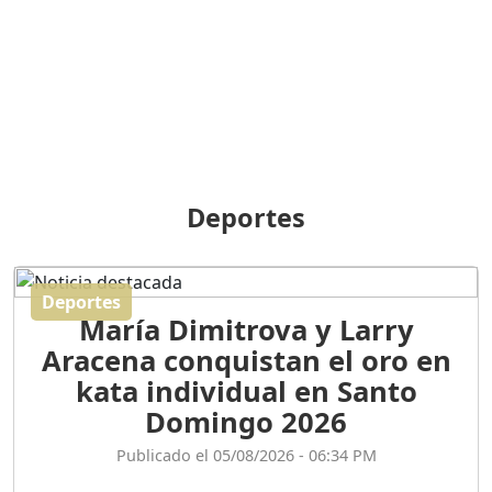
BREILLEY PERALTA: SDE
RECLAMA NUEVA
GENERACIÓN POLÍTICA
Duración: 31m 39s
ORIGEN HISTÓRICO Y
DIFERENCIAS ENTRE
Deportes
REPÚBLICA DOMINICANA
Y HAITÍ
Duración: 1h 15m 55s
Deportes
María Dimitrova y Larry
CONVERSANDO EL
Aracena conquistan el oro en
PODCAST RAFAEL MÉNDEZ
Duración: 1h 9m 56s
kata individual en Santo
Domingo 2026
ENCUESTAS
Publicado el 05/08/2026 - 06:34 PM
MAQUILLADAS......