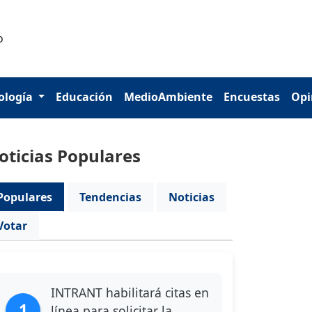
ología
Educación
MedioAmbiente
Encuestas
Opi
oticias Populares
Populares
Tendencias
Noticias
Votar
INTRANT habilitará citas en
1
línea para solicitar la