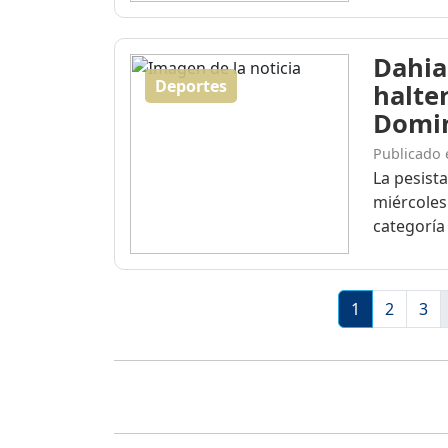
Dahia
Deportes
halte
Domi
Publicado 
La pesist
miércoles
categoría 
1
2
3