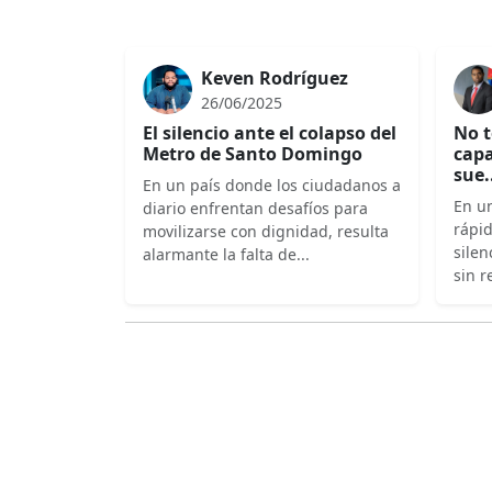
Keven Rodríguez
26/06/2025
El silencio ante el colapso del
No t
Metro de Santo Domingo
capa
sue.
En un país donde los ciudadanos a
En un
diario enfrentan desafíos para
rápi
movilizarse con dignidad, resulta
silen
alarmante la falta de...
sin r