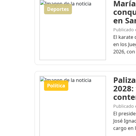
María
Deportes
conqu
en Sa
Publicado 
El karate 
en los Ju
2026, con 
Paliza
Política
2028:
conte
Publicado 
El presid
José Igna
cargo en l