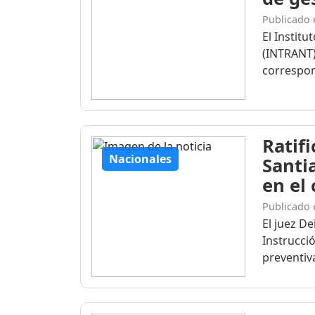
Publicado 
El Institu
(INTRANT)
correspon
Ratif
Nacionales
Santi
en el
Publicado 
El juez D
Instrucció
preventiva