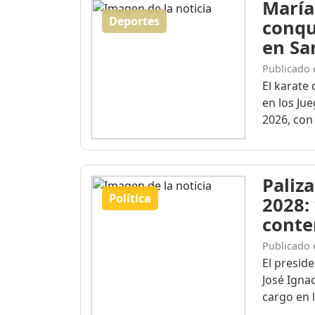
María
Deportes
conqu
en Sa
Publicado 
El karate 
en los Ju
2026, con 
Paliza
Política
2028:
conte
Publicado 
El presid
José Igna
cargo en l