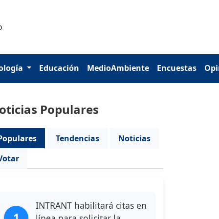
ología
Educación
MedioAmbiente
Encuestas
Opi
oticias Populares
Populares
Tendencias
Noticias
Votar
INTRANT habilitará citas en
1
línea para solicitar la