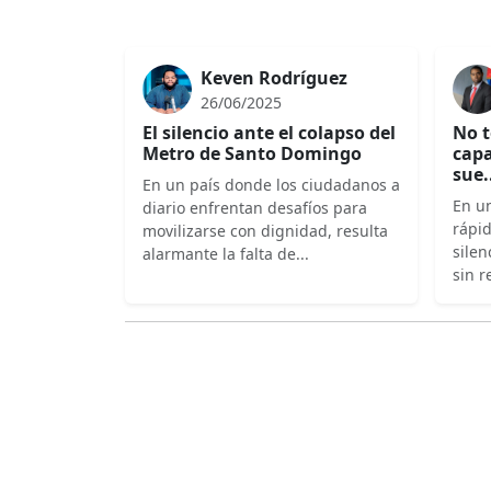
Keven Rodríguez
26/06/2025
El silencio ante el colapso del
No t
Metro de Santo Domingo
capa
sue.
En un país donde los ciudadanos a
En un
diario enfrentan desafíos para
rápi
movilizarse con dignidad, resulta
silen
alarmante la falta de...
sin r