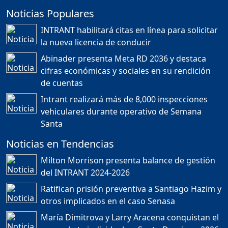
Noticias Populares
¿POR QUÉ TENEMOS
TÍTULOS EN RD?
INTRANT habilitará citas en línea para solicitar
Duración: 24m 35s
la nueva licencia de conducir
Abinader presenta Meta RD 2036 y destaca
cifras económicas y sociales en su rendición
JORGE R. BAUGER: REP.
de cuentas
DOM. PUEDE IR AL
MUNDIAL; HABLA DE
Intrant realizará más de 8,000 inspecciones
MESSI, MARADONA Y SU
PASIÓN AL FUTBOL EN RD
vehiculares durante operativo de Semana
Duración: 1h 28m 49s
Santa
Noticias en Tendencias
Socavón avanza ,
Milton Morrison presenta balance de gestión
carretera las cañitas
del INTRANT 2024-2026
detenida, Bahoruco
provincia ecoturistica
Ratifican prisión preventiva a Santiago Hazim y
Duración: 42m 11s
otros implicados en el caso Senasa
María Dimitrova y Larry Aracena conquistan el