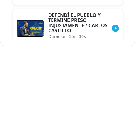
DEFENDÍ EL PUEBLO Y
TERMINE PRESO
INJUSTAMENTE / CARLOS
CASTILLO
Duración: 35m 36s
INDISCRECIONES DEL
ASESOR DEL PRESIDENTE /
CAROLINA MEJIA MAL
POSICIONADA EN LA
ENCUESTA DE ACD
Duración: 17m 30s
LA VERDADERA REFORMA
EDUCATIVA.../JHOSERAND
HERASME
Duración: 8m 30s