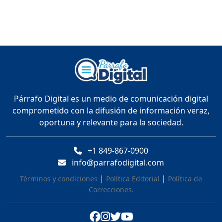
"NO SOY POLITICO DE 6
MESES : NEYBA NECESITA
UN NUEVO PERFIL EN LA
ALCALDÍA - CARLOS
CASTILLO
Duración: 25m 59s
"MAXI MONTILLA LLEGA
Párrafo Digital es un medio de comunicación digital
ACUERDO CON EL M.P/
comprometido con la difusión de información veraz,
ABINADER SUPERVISA EL
oportuna y relevante para la sociedad.
METRO Y RESPONDE A
CRÍTICAS ."
Duración: 19m 22s
+1 849-867-0900
info@parrafodigital.com
"NO ME VOY A QUEDAR
|
|
Términos y condiciones
Política Editorial
Política de
CALLADO": DESAHOGO
Correcciones.
FRANCISCO FERRERAS
Duración: 41m 15s