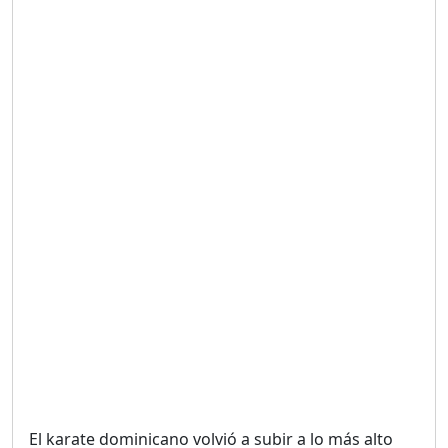
Duración: 19m 38s
UNA VOZ CON PROPÓSITO
/ ONANEY MENDEZ DESDE
TUTILAPIA.
Duración: 26m 0s
"¡SAN JUAN NO QUIERE
ORO' ESTA ES LA RAZÓN !
Duración: 12m 26s
GOBIERNO PERDIDO :SIN
PLAN PARA ENFRENTAR LA
CRISIS.
Duración: 14m 6s
El karate dominicano volvió a subir a lo más alto
El Informe con Alicia