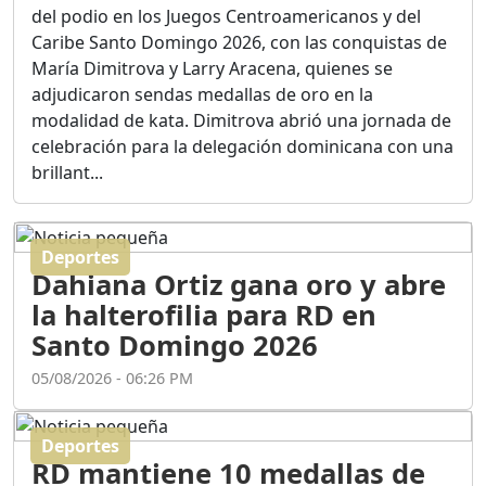
Ortega
del podio en los Juegos Centroamericanos y del
Duración: 56m 8s
Caribe Santo Domingo 2026, con las conquistas de
María Dimitrova y Larry Aracena, quienes se
adjudicaron sendas medallas de oro en la
ASÍ NACIÓ BAHORUCO:
modalidad de kata. Dimitrova abrió una jornada de
FUNDACIÓN, ORIGEN Y
celebración para la delegación dominicana con una
DESARROLLO / EDWIN
ACOSTA SUAREZ
brillant...
Duración: 1h 6m 55s
Deportes
¿PODRÁ LA CANDIDATURA
Dahiana Ortiz gana oro y abre
DE GONZALO CASTILLO
FRENAR LA HEMORRAGIA
la halterofilia para RD en
DEL P.L.D ?
Santo Domingo 2026
Duración: 28m 57s
05/08/2026 - 06:26 PM
GRECO HERASME Y SUS
PREMONICIONES SOBRE
Deportes
EL PANORAMA POLITICO
RD mantiene 10 medallas de
NACIONAL E