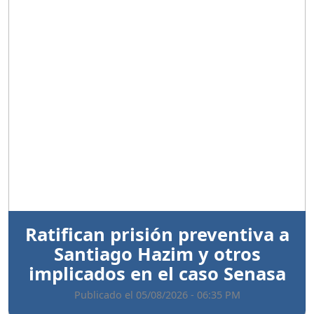
Anterior
Sigui
Ratifican prisión preventiva a
Santiago Hazim y otros
implicados en el caso Senasa
Publicado el 05/08/2026 - 06:35 PM