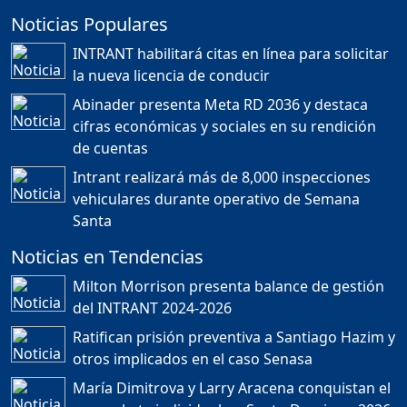
Noticias Populares
¿POR QUÉ TENEMOS
TÍTULOS EN RD?
INTRANT habilitará citas en línea para solicitar
Duración: 24m 35s
la nueva licencia de conducir
Abinader presenta Meta RD 2036 y destaca
cifras económicas y sociales en su rendición
JORGE R. BAUGER: REP.
de cuentas
DOM. PUEDE IR AL
MUNDIAL; HABLA DE
Intrant realizará más de 8,000 inspecciones
MESSI, MARADONA Y SU
PASIÓN AL FUTBOL EN RD
vehiculares durante operativo de Semana
Duración: 1h 28m 49s
Santa
Noticias en Tendencias
Socavón avanza ,
Milton Morrison presenta balance de gestión
carretera las cañitas
del INTRANT 2024-2026
detenida, Bahoruco
provincia ecoturistica
Ratifican prisión preventiva a Santiago Hazim y
Duración: 42m 11s
otros implicados en el caso Senasa
María Dimitrova y Larry Aracena conquistan el