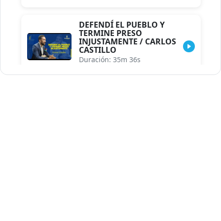
DEFENDÍ EL PUEBLO Y
TERMINE PRESO
INJUSTAMENTE / CARLOS
CASTILLO
Duración: 35m 36s
INDISCRECIONES DEL
ASESOR DEL PRESIDENTE /
CAROLINA MEJIA MAL
POSICIONADA EN LA
ENCUESTA DE ACD
Duración: 17m 30s
LA VERDADERA REFORMA
EDUCATIVA.../JHOSERAND
HERASME
Duración: 8m 30s