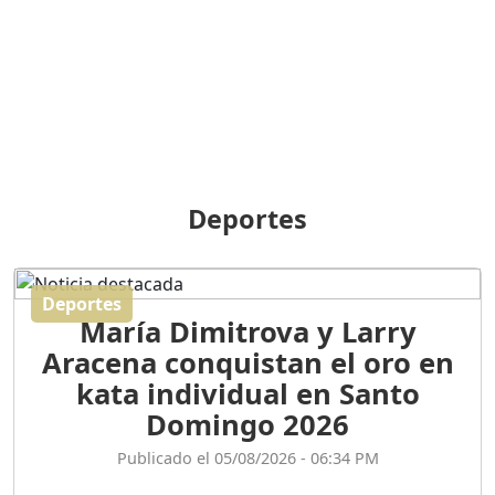
BREILLEY PERALTA: SDE
RECLAMA NUEVA
GENERACIÓN POLÍTICA
Duración: 31m 39s
ORIGEN HISTÓRICO Y
DIFERENCIAS ENTRE
Deportes
REPÚBLICA DOMINICANA
Y HAITÍ
Duración: 1h 15m 55s
Deportes
María Dimitrova y Larry
CONVERSANDO EL
Aracena conquistan el oro en
PODCAST RAFAEL MÉNDEZ
Duración: 1h 9m 56s
kata individual en Santo
Domingo 2026
ENCUESTAS
Publicado el 05/08/2026 - 06:34 PM
MAQUILLADAS......