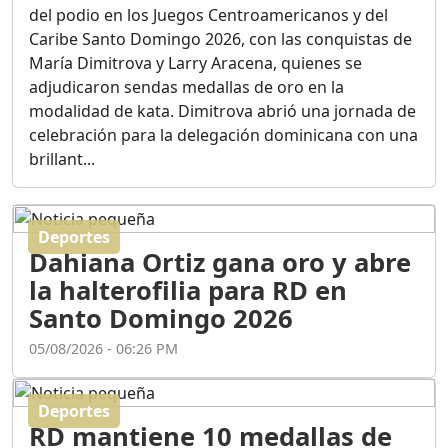
Ortega
del podio en los Juegos Centroamericanos y del
Duración: 56m 8s
Caribe Santo Domingo 2026, con las conquistas de
María Dimitrova y Larry Aracena, quienes se
adjudicaron sendas medallas de oro en la
ASÍ NACIÓ BAHORUCO:
modalidad de kata. Dimitrova abrió una jornada de
FUNDACIÓN, ORIGEN Y
celebración para la delegación dominicana con una
DESARROLLO / EDWIN
ACOSTA SUAREZ
brillant...
Duración: 1h 6m 55s
Deportes
¿PODRÁ LA CANDIDATURA
Dahiana Ortiz gana oro y abre
DE GONZALO CASTILLO
FRENAR LA HEMORRAGIA
la halterofilia para RD en
DEL P.L.D ?
Santo Domingo 2026
Duración: 28m 57s
05/08/2026 - 06:26 PM
GRECO HERASME Y SUS
PREMONICIONES SOBRE
Deportes
EL PANORAMA POLITICO
RD mantiene 10 medallas de
NACIONAL E