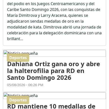
Ortega
del podio en los Juegos Centroamericanos y del
Duración: 56m 8s
Caribe Santo Domingo 2026, con las conquistas de
María Dimitrova y Larry Aracena, quienes se
adjudicaron sendas medallas de oro en la
ASÍ NACIÓ BAHORUCO:
modalidad de kata. Dimitrova abrió una jornada de
FUNDACIÓN, ORIGEN Y
celebración para la delegación dominicana con una
DESARROLLO / EDWIN
ACOSTA SUAREZ
brillant...
Duración: 1h 6m 55s
Deportes
¿PODRÁ LA CANDIDATURA
Dahiana Ortiz gana oro y abre
DE GONZALO CASTILLO
FRENAR LA HEMORRAGIA
la halterofilia para RD en
DEL P.L.D ?
Santo Domingo 2026
Duración: 28m 57s
05/08/2026 - 06:26 PM
GRECO HERASME Y SUS
PREMONICIONES SOBRE
Deportes
EL PANORAMA POLITICO
RD mantiene 10 medallas de
NACIONAL E