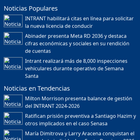
Noticias Populares
¿POR QUÉ TENEMOS
TÍTULOS EN RD?
INTRANT habilitará citas en línea para solicitar
Duración: 24m 35s
la nueva licencia de conducir
Abinader presenta Meta RD 2036 y destaca
cifras económicas y sociales en su rendición
JORGE R. BAUGER: REP.
de cuentas
DOM. PUEDE IR AL
MUNDIAL; HABLA DE
Intrant realizará más de 8,000 inspecciones
MESSI, MARADONA Y SU
PASIÓN AL FUTBOL EN RD
vehiculares durante operativo de Semana
Duración: 1h 28m 49s
Santa
Noticias en Tendencias
Socavón avanza ,
Milton Morrison presenta balance de gestión
carretera las cañitas
del INTRANT 2024-2026
detenida, Bahoruco
provincia ecoturistica
Ratifican prisión preventiva a Santiago Hazim y
Duración: 42m 11s
otros implicados en el caso Senasa
María Dimitrova y Larry Aracena conquistan el