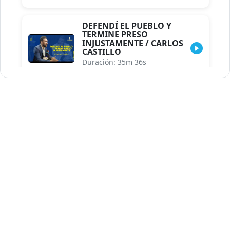
DEFENDÍ EL PUEBLO Y
TERMINE PRESO
INJUSTAMENTE / CARLOS
CASTILLO
Duración: 35m 36s
INDISCRECIONES DEL
ASESOR DEL PRESIDENTE /
CAROLINA MEJIA MAL
POSICIONADA EN LA
ENCUESTA DE ACD
Duración: 17m 30s
LA VERDADERA REFORMA
EDUCATIVA.../JHOSERAND
HERASME
Duración: 8m 30s