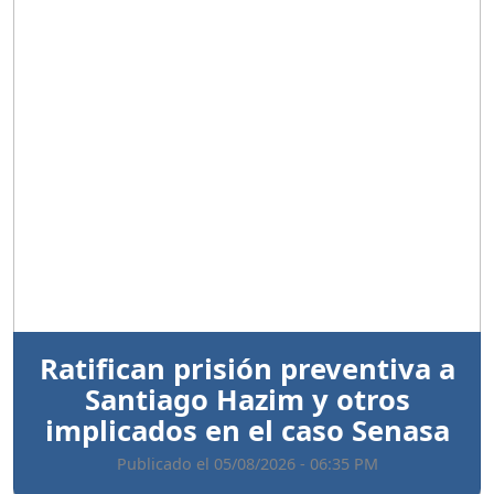
Anterior
Sigui
Ratifican prisión preventiva a
Santiago Hazim y otros
implicados en el caso Senasa
Publicado el 05/08/2026 - 06:35 PM