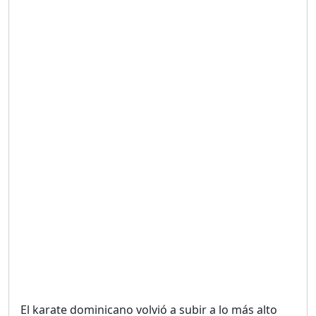
Duración: 19m 38s
UNA VOZ CON PROPÓSITO
/ ONANEY MENDEZ DESDE
TUTILAPIA.
Duración: 26m 0s
"¡SAN JUAN NO QUIERE
ORO' ESTA ES LA RAZÓN !
Duración: 12m 26s
GOBIERNO PERDIDO :SIN
PLAN PARA ENFRENTAR LA
CRISIS.
Duración: 14m 6s
El karate dominicano volvió a subir a lo más alto
El Informe con Alicia