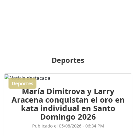
BREILLEY PERALTA: SDE
RECLAMA NUEVA
GENERACIÓN POLÍTICA
Duración: 31m 39s
ORIGEN HISTÓRICO Y
DIFERENCIAS ENTRE
Deportes
REPÚBLICA DOMINICANA
Y HAITÍ
Duración: 1h 15m 55s
Deportes
María Dimitrova y Larry
CONVERSANDO EL
Aracena conquistan el oro en
PODCAST RAFAEL MÉNDEZ
Duración: 1h 9m 56s
kata individual en Santo
Domingo 2026
ENCUESTAS
Publicado el 05/08/2026 - 06:34 PM
MAQUILLADAS......