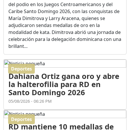
Ortega
del podio en los Juegos Centroamericanos y del
Duración: 56m 8s
Caribe Santo Domingo 2026, con las conquistas de
María Dimitrova y Larry Aracena, quienes se
adjudicaron sendas medallas de oro en la
ASÍ NACIÓ BAHORUCO:
modalidad de kata. Dimitrova abrió una jornada de
FUNDACIÓN, ORIGEN Y
celebración para la delegación dominicana con una
DESARROLLO / EDWIN
ACOSTA SUAREZ
brillant...
Duración: 1h 6m 55s
Deportes
¿PODRÁ LA CANDIDATURA
Dahiana Ortiz gana oro y abre
DE GONZALO CASTILLO
FRENAR LA HEMORRAGIA
la halterofilia para RD en
DEL P.L.D ?
Santo Domingo 2026
Duración: 28m 57s
05/08/2026 - 06:26 PM
GRECO HERASME Y SUS
PREMONICIONES SOBRE
Deportes
EL PANORAMA POLITICO
RD mantiene 10 medallas de
NACIONAL E