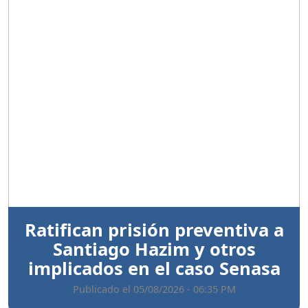
Anterior
Sigui
Ratifican prisión preventiva a
Santiago Hazim y otros
implicados en el caso Senasa
Publicado el 05/08/2026 - 06:35 PM