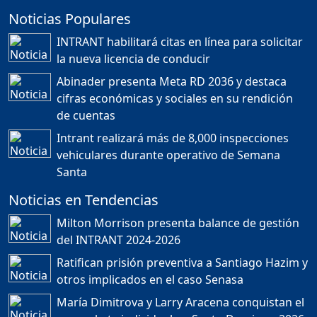
Noticias Populares
¿POR QUÉ TENEMOS
TÍTULOS EN RD?
INTRANT habilitará citas en línea para solicitar
Duración: 24m 35s
la nueva licencia de conducir
Abinader presenta Meta RD 2036 y destaca
cifras económicas y sociales en su rendición
JORGE R. BAUGER: REP.
de cuentas
DOM. PUEDE IR AL
MUNDIAL; HABLA DE
Intrant realizará más de 8,000 inspecciones
MESSI, MARADONA Y SU
PASIÓN AL FUTBOL EN RD
vehiculares durante operativo de Semana
Duración: 1h 28m 49s
Santa
Noticias en Tendencias
Socavón avanza ,
Milton Morrison presenta balance de gestión
carretera las cañitas
del INTRANT 2024-2026
detenida, Bahoruco
provincia ecoturistica
Ratifican prisión preventiva a Santiago Hazim y
Duración: 42m 11s
otros implicados en el caso Senasa
María Dimitrova y Larry Aracena conquistan el