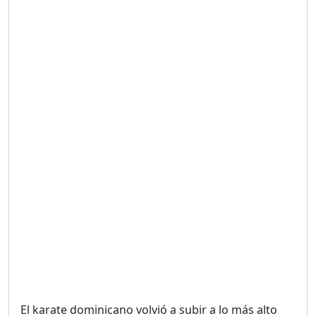
Duración: 19m 38s
UNA VOZ CON PROPÓSITO
/ ONANEY MENDEZ DESDE
TUTILAPIA.
Duración: 26m 0s
"¡SAN JUAN NO QUIERE
ORO' ESTA ES LA RAZÓN !
Duración: 12m 26s
GOBIERNO PERDIDO :SIN
PLAN PARA ENFRENTAR LA
CRISIS.
Duración: 14m 6s
El karate dominicano volvió a subir a lo más alto
El Informe con Alicia