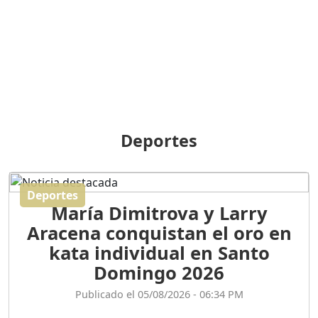
BREILLEY PERALTA: SDE
RECLAMA NUEVA
GENERACIÓN POLÍTICA
Duración: 31m 39s
ORIGEN HISTÓRICO Y
DIFERENCIAS ENTRE
Deportes
REPÚBLICA DOMINICANA
Y HAITÍ
Duración: 1h 15m 55s
Deportes
María Dimitrova y Larry
CONVERSANDO EL
Aracena conquistan el oro en
PODCAST RAFAEL MÉNDEZ
Duración: 1h 9m 56s
kata individual en Santo
Domingo 2026
ENCUESTAS
Publicado el 05/08/2026 - 06:34 PM
MAQUILLADAS......