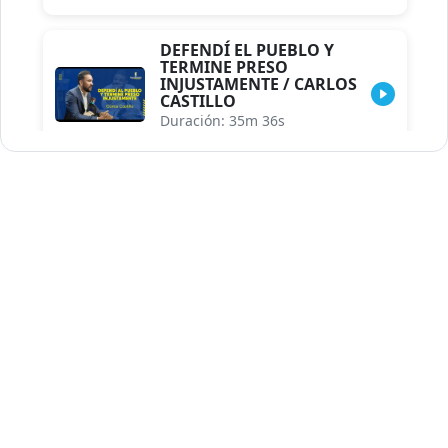
DEFENDÍ EL PUEBLO Y
TERMINE PRESO
INJUSTAMENTE / CARLOS
CASTILLO
Duración: 35m 36s
INDISCRECIONES DEL
ASESOR DEL PRESIDENTE /
CAROLINA MEJIA MAL
POSICIONADA EN LA
ENCUESTA DE ACD
Duración: 17m 30s
LA VERDADERA REFORMA
EDUCATIVA.../JHOSERAND
HERASME
Duración: 8m 30s