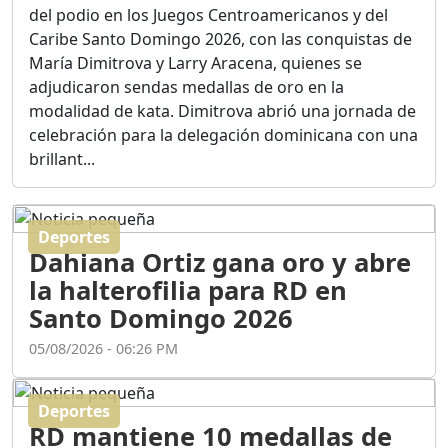
Ortega
del podio en los Juegos Centroamericanos y del
Duración: 56m 8s
Caribe Santo Domingo 2026, con las conquistas de
María Dimitrova y Larry Aracena, quienes se
adjudicaron sendas medallas de oro en la
ASÍ NACIÓ BAHORUCO:
modalidad de kata. Dimitrova abrió una jornada de
FUNDACIÓN, ORIGEN Y
celebración para la delegación dominicana con una
DESARROLLO / EDWIN
ACOSTA SUAREZ
brillant...
Duración: 1h 6m 55s
Deportes
¿PODRÁ LA CANDIDATURA
Dahiana Ortiz gana oro y abre
DE GONZALO CASTILLO
FRENAR LA HEMORRAGIA
la halterofilia para RD en
DEL P.L.D ?
Santo Domingo 2026
Duración: 28m 57s
05/08/2026 - 06:26 PM
GRECO HERASME Y SUS
PREMONICIONES SOBRE
Deportes
EL PANORAMA POLITICO
RD mantiene 10 medallas de
NACIONAL E