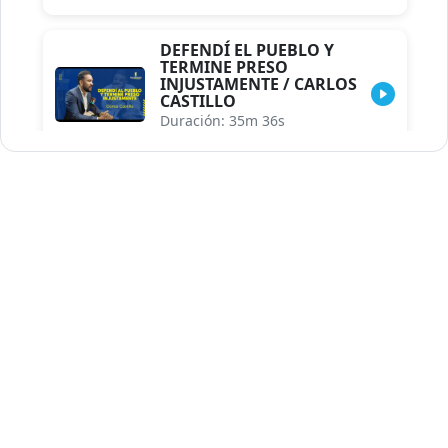
DEFENDÍ EL PUEBLO Y
TERMINE PRESO
INJUSTAMENTE / CARLOS
CASTILLO
Duración: 35m 36s
INDISCRECIONES DEL
ASESOR DEL PRESIDENTE /
CAROLINA MEJIA MAL
POSICIONADA EN LA
ENCUESTA DE ACD
Duración: 17m 30s
LA VERDADERA REFORMA
EDUCATIVA.../JHOSERAND
HERASME
Duración: 8m 30s