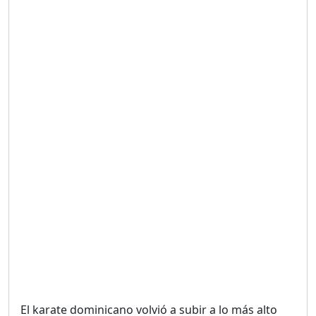
Duración: 19m 38s
UNA VOZ CON PROPÓSITO
/ ONANEY MENDEZ DESDE
TUTILAPIA.
Duración: 26m 0s
"¡SAN JUAN NO QUIERE
ORO' ESTA ES LA RAZÓN !
Duración: 12m 26s
GOBIERNO PERDIDO :SIN
PLAN PARA ENFRENTAR LA
CRISIS.
Duración: 14m 6s
El karate dominicano volvió a subir a lo más alto
El Informe con Alicia