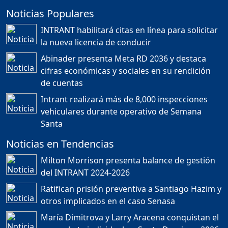
Noticias Populares
¿POR QUÉ TENEMOS
TÍTULOS EN RD?
INTRANT habilitará citas en línea para solicitar
Duración: 24m 35s
la nueva licencia de conducir
Abinader presenta Meta RD 2036 y destaca
cifras económicas y sociales en su rendición
JORGE R. BAUGER: REP.
de cuentas
DOM. PUEDE IR AL
MUNDIAL; HABLA DE
Intrant realizará más de 8,000 inspecciones
MESSI, MARADONA Y SU
PASIÓN AL FUTBOL EN RD
vehiculares durante operativo de Semana
Duración: 1h 28m 49s
Santa
Noticias en Tendencias
Socavón avanza ,
Milton Morrison presenta balance de gestión
carretera las cañitas
del INTRANT 2024-2026
detenida, Bahoruco
provincia ecoturistica
Ratifican prisión preventiva a Santiago Hazim y
Duración: 42m 11s
otros implicados en el caso Senasa
María Dimitrova y Larry Aracena conquistan el