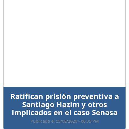
Anterior
Sigui
Ratifican prisión preventiva a
Santiago Hazim y otros
implicados en el caso Senasa
Publicado el 05/08/2026 - 06:35 PM