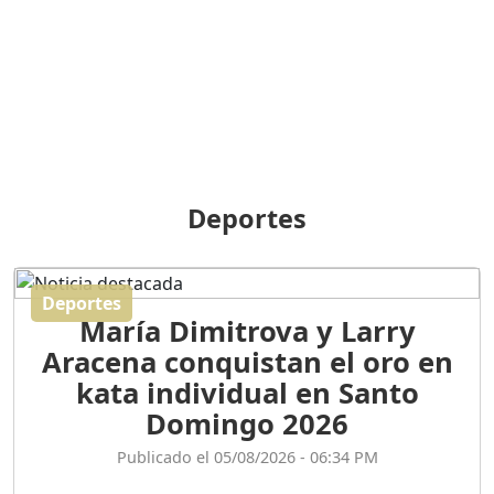
BREILLEY PERALTA: SDE
RECLAMA NUEVA
GENERACIÓN POLÍTICA
Duración: 31m 39s
ORIGEN HISTÓRICO Y
DIFERENCIAS ENTRE
Deportes
REPÚBLICA DOMINICANA
Y HAITÍ
Duración: 1h 15m 55s
Deportes
María Dimitrova y Larry
CONVERSANDO EL
Aracena conquistan el oro en
PODCAST RAFAEL MÉNDEZ
Duración: 1h 9m 56s
kata individual en Santo
Domingo 2026
ENCUESTAS
Publicado el 05/08/2026 - 06:34 PM
MAQUILLADAS......