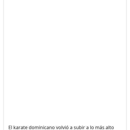
Duración: 19m 38s
UNA VOZ CON PROPÓSITO
/ ONANEY MENDEZ DESDE
TUTILAPIA.
Duración: 26m 0s
"¡SAN JUAN NO QUIERE
ORO' ESTA ES LA RAZÓN !
Duración: 12m 26s
GOBIERNO PERDIDO :SIN
PLAN PARA ENFRENTAR LA
CRISIS.
Duración: 14m 6s
El karate dominicano volvió a subir a lo más alto
El Informe con Alicia