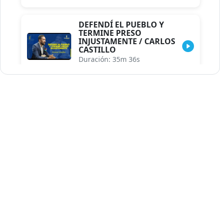
DEFENDÍ EL PUEBLO Y
TERMINE PRESO
INJUSTAMENTE / CARLOS
CASTILLO
Duración: 35m 36s
INDISCRECIONES DEL
ASESOR DEL PRESIDENTE /
CAROLINA MEJIA MAL
POSICIONADA EN LA
ENCUESTA DE ACD
Duración: 17m 30s
LA VERDADERA REFORMA
EDUCATIVA.../JHOSERAND
HERASME
Duración: 8m 30s