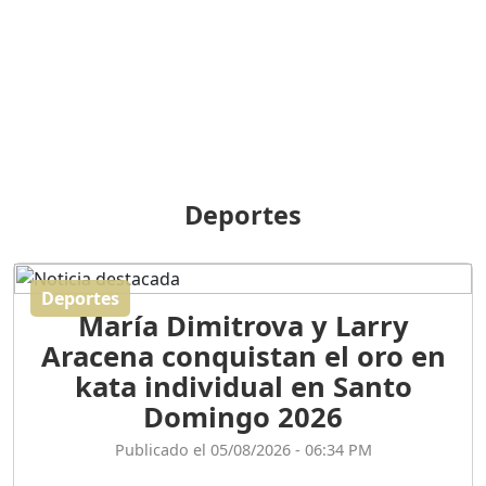
BREILLEY PERALTA: SDE
RECLAMA NUEVA
GENERACIÓN POLÍTICA
Duración: 31m 39s
ORIGEN HISTÓRICO Y
DIFERENCIAS ENTRE
Deportes
REPÚBLICA DOMINICANA
Y HAITÍ
Duración: 1h 15m 55s
Deportes
María Dimitrova y Larry
CONVERSANDO EL
Aracena conquistan el oro en
PODCAST RAFAEL MÉNDEZ
Duración: 1h 9m 56s
kata individual en Santo
Domingo 2026
ENCUESTAS
Publicado el 05/08/2026 - 06:34 PM
MAQUILLADAS......