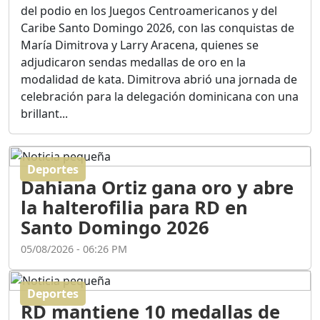
Ortega
del podio en los Juegos Centroamericanos y del
Duración: 56m 8s
Caribe Santo Domingo 2026, con las conquistas de
María Dimitrova y Larry Aracena, quienes se
adjudicaron sendas medallas de oro en la
ASÍ NACIÓ BAHORUCO:
modalidad de kata. Dimitrova abrió una jornada de
FUNDACIÓN, ORIGEN Y
celebración para la delegación dominicana con una
DESARROLLO / EDWIN
ACOSTA SUAREZ
brillant...
Duración: 1h 6m 55s
Deportes
¿PODRÁ LA CANDIDATURA
Dahiana Ortiz gana oro y abre
DE GONZALO CASTILLO
FRENAR LA HEMORRAGIA
la halterofilia para RD en
DEL P.L.D ?
Santo Domingo 2026
Duración: 28m 57s
05/08/2026 - 06:26 PM
GRECO HERASME Y SUS
PREMONICIONES SOBRE
Deportes
EL PANORAMA POLITICO
RD mantiene 10 medallas de
NACIONAL E