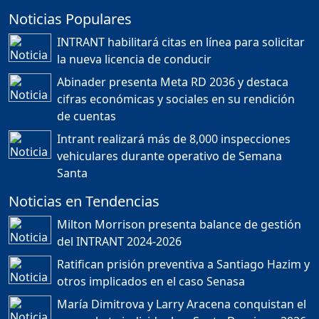
Noticias Populares
¿POR QUÉ TENEMOS
TÍTULOS EN RD?
INTRANT habilitará citas en línea para solicitar
Duración: 24m 35s
la nueva licencia de conducir
Abinader presenta Meta RD 2036 y destaca
cifras económicas y sociales en su rendición
JORGE R. BAUGER: REP.
de cuentas
DOM. PUEDE IR AL
MUNDIAL; HABLA DE
Intrant realizará más de 8,000 inspecciones
MESSI, MARADONA Y SU
PASIÓN AL FUTBOL EN RD
vehiculares durante operativo de Semana
Duración: 1h 28m 49s
Santa
Noticias en Tendencias
Socavón avanza ,
Milton Morrison presenta balance de gestión
carretera las cañitas
del INTRANT 2024-2026
detenida, Bahoruco
provincia ecoturistica
Ratifican prisión preventiva a Santiago Hazim y
Duración: 42m 11s
otros implicados en el caso Senasa
María Dimitrova y Larry Aracena conquistan el