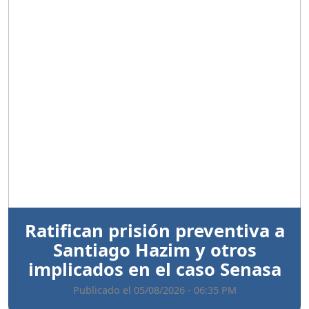
Anterior
Sigui
Ratifican prisión preventiva a
Santiago Hazim y otros
implicados en el caso Senasa
Publicado el 05/08/2026 - 06:35 PM