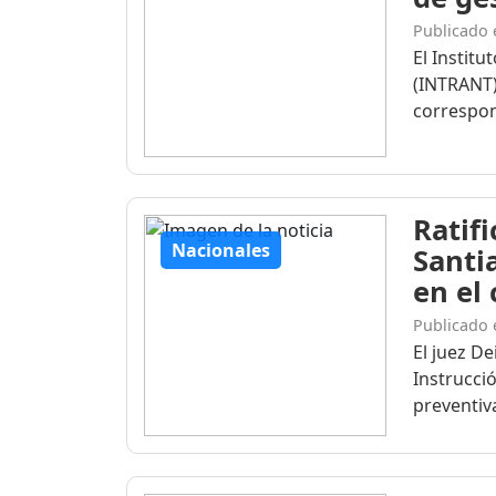
Publicado 
El Institu
(INTRANT)
correspon
Ratif
Nacionales
Santi
en el
Publicado 
El juez D
Instrucció
preventiva