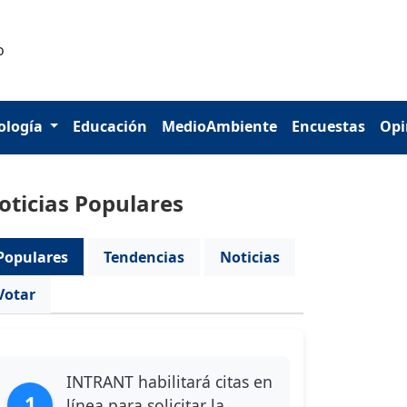
ología
Educación
MedioAmbiente
Encuestas
Opi
oticias Populares
Populares
Tendencias
Noticias
Votar
INTRANT habilitará citas en
1
línea para solicitar la