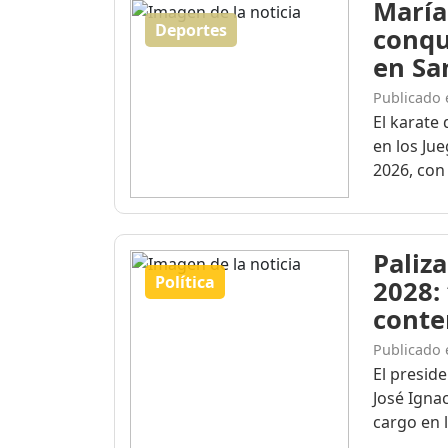
María
Deportes
conqu
en Sa
Publicado 
El karate 
en los Ju
2026, con 
Paliza
Política
2028:
conte
Publicado 
El presid
José Igna
cargo en l