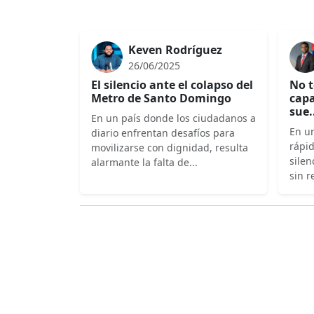
Keven Rodríguez
26/06/2025
El silencio ante el colapso del
No t
Metro de Santo Domingo
capa
sue.
En un país donde los ciudadanos a
En un
diario enfrentan desafíos para
rápi
movilizarse con dignidad, resulta
silen
alarmante la falta de...
sin r