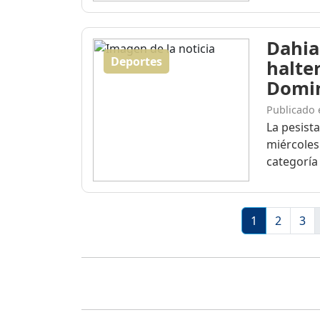
Dahia
Deportes
halte
Domi
Publicado 
La pesist
miércoles
categoría 
1
2
3