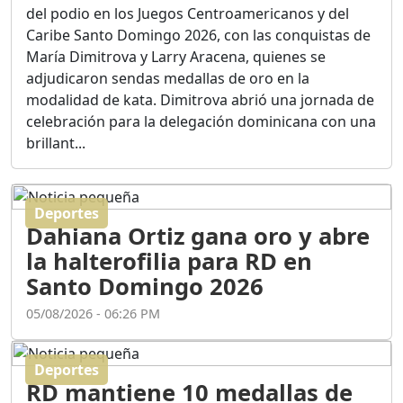
Ortega
del podio en los Juegos Centroamericanos y del
Duración: 56m 8s
Caribe Santo Domingo 2026, con las conquistas de
María Dimitrova y Larry Aracena, quienes se
adjudicaron sendas medallas de oro en la
ASÍ NACIÓ BAHORUCO:
modalidad de kata. Dimitrova abrió una jornada de
FUNDACIÓN, ORIGEN Y
celebración para la delegación dominicana con una
DESARROLLO / EDWIN
ACOSTA SUAREZ
brillant...
Duración: 1h 6m 55s
Deportes
¿PODRÁ LA CANDIDATURA
Dahiana Ortiz gana oro y abre
DE GONZALO CASTILLO
FRENAR LA HEMORRAGIA
la halterofilia para RD en
DEL P.L.D ?
Santo Domingo 2026
Duración: 28m 57s
05/08/2026 - 06:26 PM
GRECO HERASME Y SUS
PREMONICIONES SOBRE
Deportes
EL PANORAMA POLITICO
RD mantiene 10 medallas de
NACIONAL E