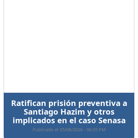
Anterior
Sigui
Ratifican prisión preventiva a
Santiago Hazim y otros
implicados en el caso Senasa
Publicado el 05/08/2026 - 06:35 PM