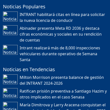
Noticias Populares
¿POR QUÉ TENEMOS
TÍTULOS EN RD?
INTRANT habilitará citas en línea para solicitar
Duración: 24m 35s
la nueva licencia de conducir
Abinader presenta Meta RD 2036 y destaca
cifras económicas y sociales en su rendición
JORGE R. BAUGER: REP.
de cuentas
DOM. PUEDE IR AL
MUNDIAL; HABLA DE
Intrant realizará más de 8,000 inspecciones
MESSI, MARADONA Y SU
PASIÓN AL FUTBOL EN RD
vehiculares durante operativo de Semana
Duración: 1h 28m 49s
Santa
Noticias en Tendencias
Socavón avanza ,
Milton Morrison presenta balance de gestión
carretera las cañitas
del INTRANT 2024-2026
detenida, Bahoruco
provincia ecoturistica
Ratifican prisión preventiva a Santiago Hazim y
Duración: 42m 11s
otros implicados en el caso Senasa
María Dimitrova y Larry Aracena conquistan el