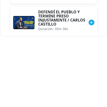
DEFENDÍ EL PUEBLO Y
TERMINE PRESO
INJUSTAMENTE / CARLOS
CASTILLO
Duración: 35m 36s
INDISCRECIONES DEL
ASESOR DEL PRESIDENTE /
CAROLINA MEJIA MAL
POSICIONADA EN LA
ENCUESTA DE ACD
Duración: 17m 30s
LA VERDADERA REFORMA
EDUCATIVA.../JHOSERAND
HERASME
Duración: 8m 30s