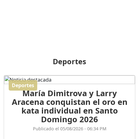
BREILLEY PERALTA: SDE
RECLAMA NUEVA
GENERACIÓN POLÍTICA
Duración: 31m 39s
ORIGEN HISTÓRICO Y
DIFERENCIAS ENTRE
Deportes
REPÚBLICA DOMINICANA
Y HAITÍ
Duración: 1h 15m 55s
Deportes
María Dimitrova y Larry
CONVERSANDO EL
Aracena conquistan el oro en
PODCAST RAFAEL MÉNDEZ
Duración: 1h 9m 56s
kata individual en Santo
Domingo 2026
ENCUESTAS
Publicado el 05/08/2026 - 06:34 PM
MAQUILLADAS......