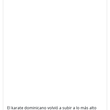
Duración: 19m 38s
UNA VOZ CON PROPÓSITO
/ ONANEY MENDEZ DESDE
TUTILAPIA.
Duración: 26m 0s
"¡SAN JUAN NO QUIERE
ORO' ESTA ES LA RAZÓN !
Duración: 12m 26s
GOBIERNO PERDIDO :SIN
PLAN PARA ENFRENTAR LA
CRISIS.
Duración: 14m 6s
El karate dominicano volvió a subir a lo más alto
El Informe con Alicia