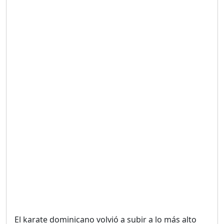
Duración: 19m 38s
UNA VOZ CON PROPÓSITO
/ ONANEY MENDEZ DESDE
TUTILAPIA.
Duración: 26m 0s
"¡SAN JUAN NO QUIERE
ORO' ESTA ES LA RAZÓN !
Duración: 12m 26s
GOBIERNO PERDIDO :SIN
PLAN PARA ENFRENTAR LA
CRISIS.
Duración: 14m 6s
El karate dominicano volvió a subir a lo más alto
El Informe con Alicia