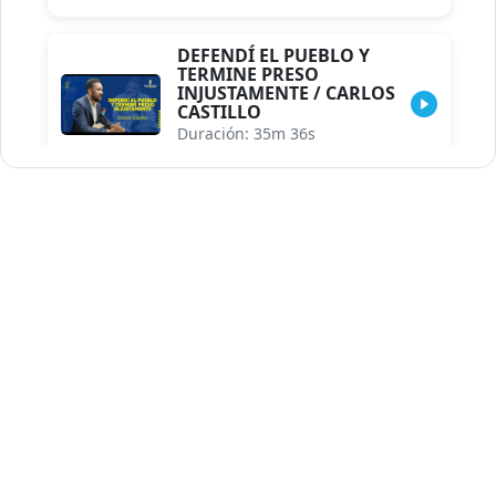
DEFENDÍ EL PUEBLO Y
TERMINE PRESO
INJUSTAMENTE / CARLOS
CASTILLO
Duración: 35m 36s
INDISCRECIONES DEL
ASESOR DEL PRESIDENTE /
CAROLINA MEJIA MAL
POSICIONADA EN LA
ENCUESTA DE ACD
Duración: 17m 30s
LA VERDADERA REFORMA
EDUCATIVA.../JHOSERAND
HERASME
Duración: 8m 30s