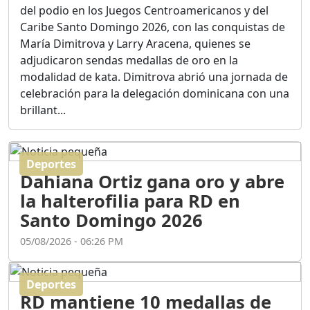
Ortega
del podio en los Juegos Centroamericanos y del
Duración: 56m 8s
Caribe Santo Domingo 2026, con las conquistas de
María Dimitrova y Larry Aracena, quienes se
adjudicaron sendas medallas de oro en la
ASÍ NACIÓ BAHORUCO:
modalidad de kata. Dimitrova abrió una jornada de
FUNDACIÓN, ORIGEN Y
celebración para la delegación dominicana con una
DESARROLLO / EDWIN
ACOSTA SUAREZ
brillant...
Duración: 1h 6m 55s
Deportes
¿PODRÁ LA CANDIDATURA
Dahiana Ortiz gana oro y abre
DE GONZALO CASTILLO
FRENAR LA HEMORRAGIA
la halterofilia para RD en
DEL P.L.D ?
Santo Domingo 2026
Duración: 28m 57s
05/08/2026 - 06:26 PM
GRECO HERASME Y SUS
PREMONICIONES SOBRE
Deportes
EL PANORAMA POLITICO
RD mantiene 10 medallas de
NACIONAL E