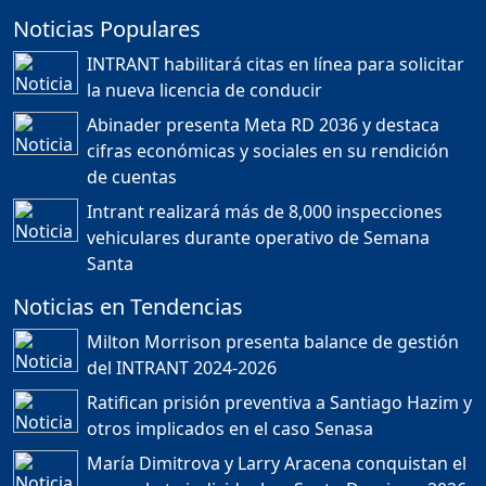
Noticias Populares
¿POR QUÉ TENEMOS
TÍTULOS EN RD?
INTRANT habilitará citas en línea para solicitar
Duración: 24m 35s
la nueva licencia de conducir
Abinader presenta Meta RD 2036 y destaca
cifras económicas y sociales en su rendición
JORGE R. BAUGER: REP.
de cuentas
DOM. PUEDE IR AL
MUNDIAL; HABLA DE
Intrant realizará más de 8,000 inspecciones
MESSI, MARADONA Y SU
PASIÓN AL FUTBOL EN RD
vehiculares durante operativo de Semana
Duración: 1h 28m 49s
Santa
Noticias en Tendencias
Socavón avanza ,
Milton Morrison presenta balance de gestión
carretera las cañitas
del INTRANT 2024-2026
detenida, Bahoruco
provincia ecoturistica
Ratifican prisión preventiva a Santiago Hazim y
Duración: 42m 11s
otros implicados en el caso Senasa
María Dimitrova y Larry Aracena conquistan el