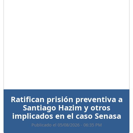
Anterior
Sigui
Ratifican prisión preventiva a
Santiago Hazim y otros
implicados en el caso Senasa
Publicado el 05/08/2026 - 06:35 PM