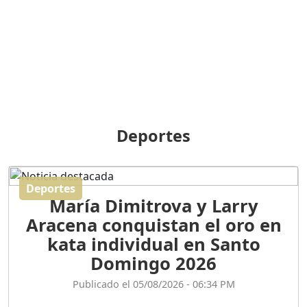
BREILLEY PERALTA: SDE
RECLAMA NUEVA
GENERACIÓN POLÍTICA
Duración: 31m 39s
ORIGEN HISTÓRICO Y
DIFERENCIAS ENTRE
Deportes
REPÚBLICA DOMINICANA
Y HAITÍ
Duración: 1h 15m 55s
Deportes
María Dimitrova y Larry
CONVERSANDO EL
Aracena conquistan el oro en
PODCAST RAFAEL MÉNDEZ
Duración: 1h 9m 56s
kata individual en Santo
Domingo 2026
ENCUESTAS
Publicado el 05/08/2026 - 06:34 PM
MAQUILLADAS......