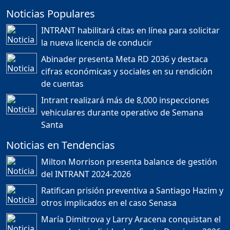
Noticias Populares
¿POR QUÉ TENEMOS
TÍTULOS EN RD?
INTRANT habilitará citas en línea para solicitar
Duración: 24m 35s
la nueva licencia de conducir
Abinader presenta Meta RD 2036 y destaca
cifras económicas y sociales en su rendición
JORGE R. BAUGER: REP.
de cuentas
DOM. PUEDE IR AL
MUNDIAL; HABLA DE
Intrant realizará más de 8,000 inspecciones
MESSI, MARADONA Y SU
PASIÓN AL FUTBOL EN RD
vehiculares durante operativo de Semana
Duración: 1h 28m 49s
Santa
Noticias en Tendencias
Socavón avanza ,
Milton Morrison presenta balance de gestión
carretera las cañitas
del INTRANT 2024-2026
detenida, Bahoruco
provincia ecoturistica
Ratifican prisión preventiva a Santiago Hazim y
Duración: 42m 11s
otros implicados en el caso Senasa
María Dimitrova y Larry Aracena conquistan el