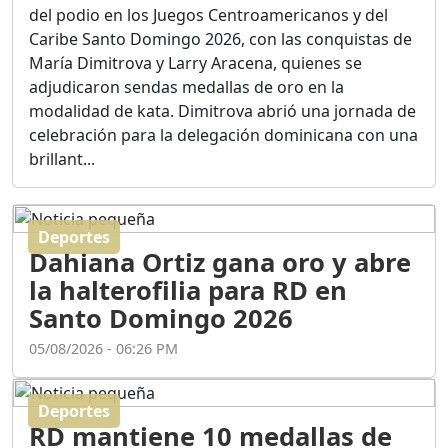
Ortega
del podio en los Juegos Centroamericanos y del
Duración: 56m 8s
Caribe Santo Domingo 2026, con las conquistas de
María Dimitrova y Larry Aracena, quienes se
adjudicaron sendas medallas de oro en la
ASÍ NACIÓ BAHORUCO:
modalidad de kata. Dimitrova abrió una jornada de
FUNDACIÓN, ORIGEN Y
celebración para la delegación dominicana con una
DESARROLLO / EDWIN
ACOSTA SUAREZ
brillant...
Duración: 1h 6m 55s
Deportes
¿PODRÁ LA CANDIDATURA
Dahiana Ortiz gana oro y abre
DE GONZALO CASTILLO
FRENAR LA HEMORRAGIA
la halterofilia para RD en
DEL P.L.D ?
Santo Domingo 2026
Duración: 28m 57s
05/08/2026 - 06:26 PM
GRECO HERASME Y SUS
PREMONICIONES SOBRE
Deportes
EL PANORAMA POLITICO
RD mantiene 10 medallas de
NACIONAL E