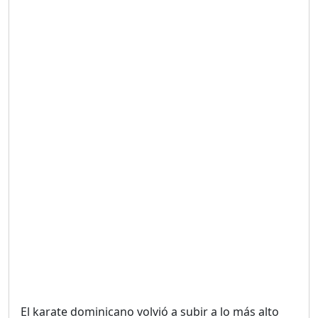
Duración: 19m 38s
UNA VOZ CON PROPÓSITO
/ ONANEY MENDEZ DESDE
TUTILAPIA.
Duración: 26m 0s
"¡SAN JUAN NO QUIERE
ORO' ESTA ES LA RAZÓN !
Duración: 12m 26s
GOBIERNO PERDIDO :SIN
PLAN PARA ENFRENTAR LA
CRISIS.
Duración: 14m 6s
El karate dominicano volvió a subir a lo más alto
El Informe con Alicia