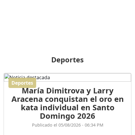
BREILLEY PERALTA: SDE
RECLAMA NUEVA
GENERACIÓN POLÍTICA
Duración: 31m 39s
ORIGEN HISTÓRICO Y
DIFERENCIAS ENTRE
Deportes
REPÚBLICA DOMINICANA
Y HAITÍ
Duración: 1h 15m 55s
Deportes
María Dimitrova y Larry
CONVERSANDO EL
Aracena conquistan el oro en
PODCAST RAFAEL MÉNDEZ
Duración: 1h 9m 56s
kata individual en Santo
Domingo 2026
ENCUESTAS
Publicado el 05/08/2026 - 06:34 PM
MAQUILLADAS......