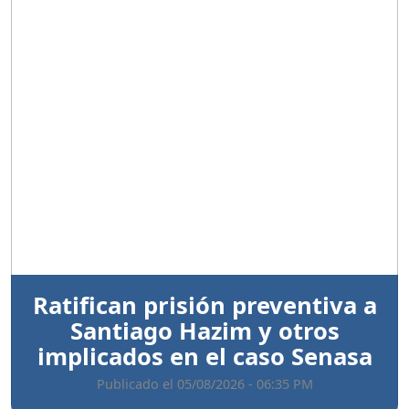
Anterior
Sigui
Ratifican prisión preventiva a
Santiago Hazim y otros
implicados en el caso Senasa
Publicado el 05/08/2026 - 06:35 PM