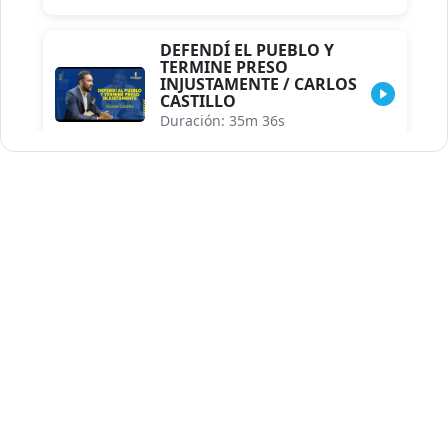
DEFENDÍ EL PUEBLO Y
TERMINE PRESO
INJUSTAMENTE / CARLOS
CASTILLO
Duración: 35m 36s
INDISCRECIONES DEL
ASESOR DEL PRESIDENTE /
CAROLINA MEJIA MAL
POSICIONADA EN LA
ENCUESTA DE ACD
Duración: 17m 30s
LA VERDADERA REFORMA
EDUCATIVA.../JHOSERAND
HERASME
Duración: 8m 30s