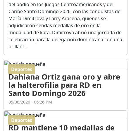
Ortega
del podio en los Juegos Centroamericanos y del
Duración: 56m 8s
Caribe Santo Domingo 2026, con las conquistas de
María Dimitrova y Larry Aracena, quienes se
adjudicaron sendas medallas de oro en la
ASÍ NACIÓ BAHORUCO:
modalidad de kata. Dimitrova abrió una jornada de
FUNDACIÓN, ORIGEN Y
celebración para la delegación dominicana con una
DESARROLLO / EDWIN
ACOSTA SUAREZ
brillant...
Duración: 1h 6m 55s
Deportes
¿PODRÁ LA CANDIDATURA
Dahiana Ortiz gana oro y abre
DE GONZALO CASTILLO
FRENAR LA HEMORRAGIA
la halterofilia para RD en
DEL P.L.D ?
Santo Domingo 2026
Duración: 28m 57s
05/08/2026 - 06:26 PM
GRECO HERASME Y SUS
PREMONICIONES SOBRE
Deportes
EL PANORAMA POLITICO
RD mantiene 10 medallas de
NACIONAL E