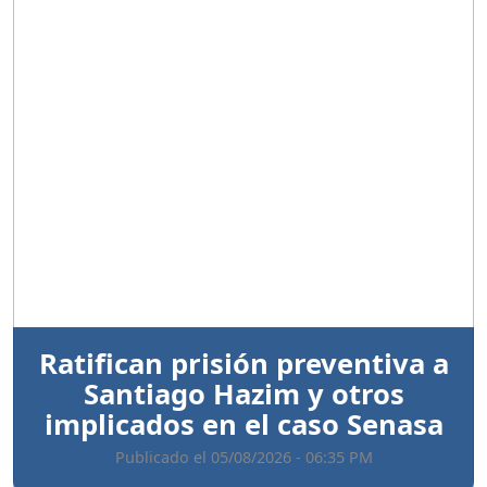
Anterior
Sigui
Ratifican prisión preventiva a
Santiago Hazim y otros
implicados en el caso Senasa
Publicado el 05/08/2026 - 06:35 PM