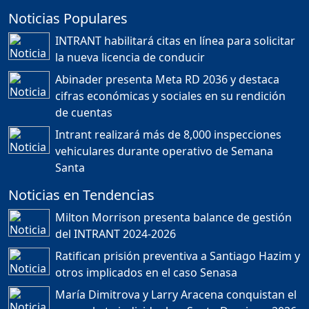
Noticias Populares
¿POR QUÉ TENEMOS
TÍTULOS EN RD?
INTRANT habilitará citas en línea para solicitar
Duración: 24m 35s
la nueva licencia de conducir
Abinader presenta Meta RD 2036 y destaca
cifras económicas y sociales en su rendición
JORGE R. BAUGER: REP.
de cuentas
DOM. PUEDE IR AL
MUNDIAL; HABLA DE
Intrant realizará más de 8,000 inspecciones
MESSI, MARADONA Y SU
PASIÓN AL FUTBOL EN RD
vehiculares durante operativo de Semana
Duración: 1h 28m 49s
Santa
Noticias en Tendencias
Socavón avanza ,
Milton Morrison presenta balance de gestión
carretera las cañitas
del INTRANT 2024-2026
detenida, Bahoruco
provincia ecoturistica
Ratifican prisión preventiva a Santiago Hazim y
Duración: 42m 11s
otros implicados en el caso Senasa
María Dimitrova y Larry Aracena conquistan el