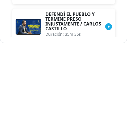
DEFENDÍ EL PUEBLO Y
TERMINE PRESO
INJUSTAMENTE / CARLOS
CASTILLO
Duración: 35m 36s
INDISCRECIONES DEL
ASESOR DEL PRESIDENTE /
CAROLINA MEJIA MAL
POSICIONADA EN LA
ENCUESTA DE ACD
Duración: 17m 30s
LA VERDADERA REFORMA
EDUCATIVA.../JHOSERAND
HERASME
Duración: 8m 30s