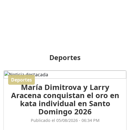
BREILLEY PERALTA: SDE
RECLAMA NUEVA
GENERACIÓN POLÍTICA
Duración: 31m 39s
ORIGEN HISTÓRICO Y
DIFERENCIAS ENTRE
Deportes
REPÚBLICA DOMINICANA
Y HAITÍ
Duración: 1h 15m 55s
Deportes
María Dimitrova y Larry
CONVERSANDO EL
Aracena conquistan el oro en
PODCAST RAFAEL MÉNDEZ
Duración: 1h 9m 56s
kata individual en Santo
Domingo 2026
ENCUESTAS
Publicado el 05/08/2026 - 06:34 PM
MAQUILLADAS......