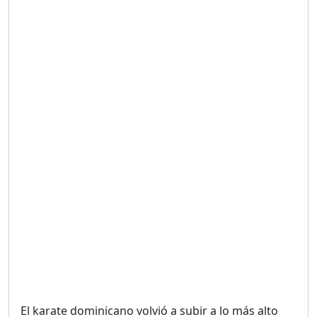
Duración: 19m 38s
UNA VOZ CON PROPÓSITO
/ ONANEY MENDEZ DESDE
TUTILAPIA.
Duración: 26m 0s
"¡SAN JUAN NO QUIERE
ORO' ESTA ES LA RAZÓN !
Duración: 12m 26s
GOBIERNO PERDIDO :SIN
PLAN PARA ENFRENTAR LA
CRISIS.
Duración: 14m 6s
El karate dominicano volvió a subir a lo más alto
El Informe con Alicia