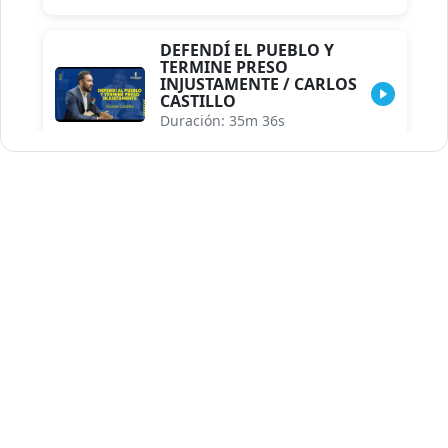
DEFENDÍ EL PUEBLO Y
TERMINE PRESO
INJUSTAMENTE / CARLOS
CASTILLO
Duración: 35m 36s
INDISCRECIONES DEL
ASESOR DEL PRESIDENTE /
CAROLINA MEJIA MAL
POSICIONADA EN LA
ENCUESTA DE ACD
Duración: 17m 30s
LA VERDADERA REFORMA
EDUCATIVA.../JHOSERAND
HERASME
Duración: 8m 30s