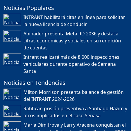
Noticias Populares
¿POR QUÉ TENEMOS
TÍTULOS EN RD?
INTRANT habilitará citas en línea para solicitar
Duración: 24m 35s
la nueva licencia de conducir
Abinader presenta Meta RD 2036 y destaca
cifras económicas y sociales en su rendición
JORGE R. BAUGER: REP.
de cuentas
DOM. PUEDE IR AL
MUNDIAL; HABLA DE
Intrant realizará más de 8,000 inspecciones
MESSI, MARADONA Y SU
PASIÓN AL FUTBOL EN RD
vehiculares durante operativo de Semana
Duración: 1h 28m 49s
Santa
Noticias en Tendencias
Socavón avanza ,
Milton Morrison presenta balance de gestión
carretera las cañitas
del INTRANT 2024-2026
detenida, Bahoruco
provincia ecoturistica
Ratifican prisión preventiva a Santiago Hazim y
Duración: 42m 11s
otros implicados en el caso Senasa
María Dimitrova y Larry Aracena conquistan el