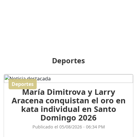
BREILLEY PERALTA: SDE
RECLAMA NUEVA
GENERACIÓN POLÍTICA
Duración: 31m 39s
ORIGEN HISTÓRICO Y
DIFERENCIAS ENTRE
Deportes
REPÚBLICA DOMINICANA
Y HAITÍ
Duración: 1h 15m 55s
Deportes
María Dimitrova y Larry
CONVERSANDO EL
Aracena conquistan el oro en
PODCAST RAFAEL MÉNDEZ
Duración: 1h 9m 56s
kata individual en Santo
Domingo 2026
ENCUESTAS
Publicado el 05/08/2026 - 06:34 PM
MAQUILLADAS......