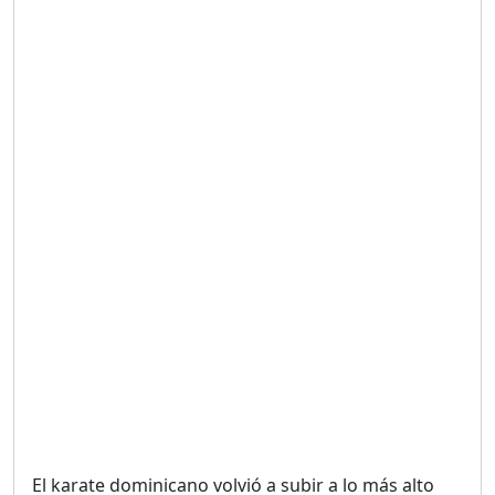
Duración: 19m 38s
UNA VOZ CON PROPÓSITO
/ ONANEY MENDEZ DESDE
TUTILAPIA.
Duración: 26m 0s
"¡SAN JUAN NO QUIERE
ORO' ESTA ES LA RAZÓN !
Duración: 12m 26s
GOBIERNO PERDIDO :SIN
PLAN PARA ENFRENTAR LA
CRISIS.
Duración: 14m 6s
El karate dominicano volvió a subir a lo más alto
El Informe con Alicia