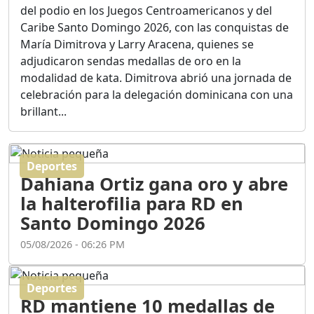
Ortega
del podio en los Juegos Centroamericanos y del
Duración: 56m 8s
Caribe Santo Domingo 2026, con las conquistas de
María Dimitrova y Larry Aracena, quienes se
adjudicaron sendas medallas de oro en la
ASÍ NACIÓ BAHORUCO:
modalidad de kata. Dimitrova abrió una jornada de
FUNDACIÓN, ORIGEN Y
celebración para la delegación dominicana con una
DESARROLLO / EDWIN
ACOSTA SUAREZ
brillant...
Duración: 1h 6m 55s
Deportes
¿PODRÁ LA CANDIDATURA
Dahiana Ortiz gana oro y abre
DE GONZALO CASTILLO
FRENAR LA HEMORRAGIA
la halterofilia para RD en
DEL P.L.D ?
Santo Domingo 2026
Duración: 28m 57s
05/08/2026 - 06:26 PM
GRECO HERASME Y SUS
PREMONICIONES SOBRE
Deportes
EL PANORAMA POLITICO
RD mantiene 10 medallas de
NACIONAL E