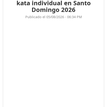
kata individual en Santo
Domingo 2026
ENCUESTAS
Publicado el 05/08/2026 - 06:34 PM
MAQUILLADAS......
Duración: 19m 38s
UNA VOZ CON PROPÓSITO
/ ONANEY MENDEZ DESDE
TUTILAPIA.
Duración: 26m 0s
"¡SAN JUAN NO QUIERE
ORO' ESTA ES LA RAZÓN !
Duración: 12m 26s
GOBIERNO PERDIDO :SIN
PLAN PARA ENFRENTAR LA