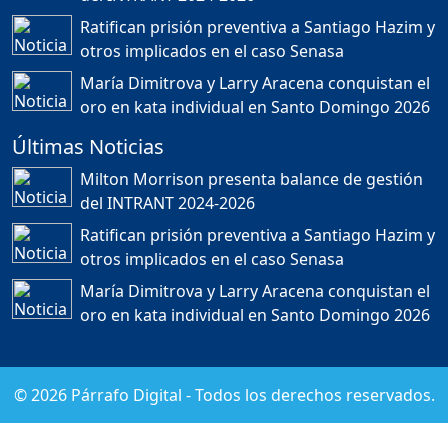
provincia ecoturistica
Ratifican prisión preventiva a Santiago Hazim y
Duración: 42m 11s
otros implicados en el caso Senasa
María Dimitrova y Larry Aracena conquistan el
oro en kata individual en Santo Domingo 2026
Población a gritos por los
apagones
Últimas Noticias
Duración: 59m 40s
Milton Morrison presenta balance de gestión
del INTRANT 2024-2026
FREIDMAN PIÑA: PARA EL
Ratifican prisión preventiva a Santiago Hazim y
ESTADO DOMINICANO LA
MUERTE DE UN
otros implicados en el caso Senasa
MOTORISTA ES MÁS
RENTABLE QUE SU VIDA....
María Dimitrova y Larry Aracena conquistan el
Duración: 41m 34s
oro en kata individual en Santo Domingo 2026
Sergio Carlo: “En el 2028
©
2026
Párrafo Digital - Todos los derechos reservados.
Leonel Fernández vuelve
al poder” | ETT
Duración: 18m 43s