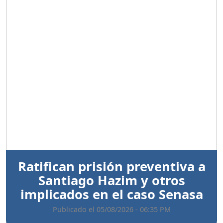
Anterior
Sigui
Ratifican prisión preventiva a
Santiago Hazim y otros
implicados en el caso Senasa
Publicado el 05/08/2026 - 06:35 PM