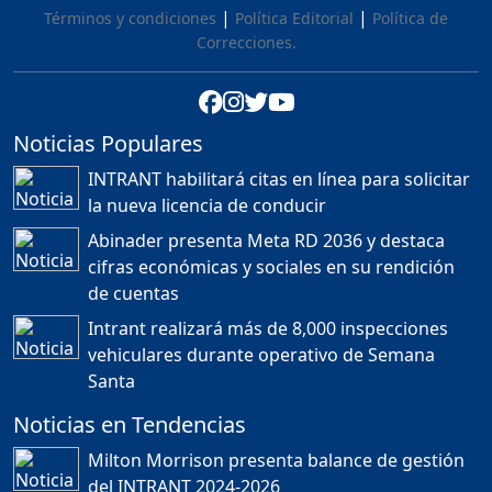
"NO ME VOY A QUEDAR
|
|
Términos y condiciones
Política Editorial
Política de
CALLADO": DESAHOGO
Correcciones.
FRANCISCO FERRERAS
Duración: 41m 15s
Noticias Populares
¿POR QUÉ TENEMOS
TÍTULOS EN RD?
INTRANT habilitará citas en línea para solicitar
Duración: 24m 35s
la nueva licencia de conducir
Abinader presenta Meta RD 2036 y destaca
cifras económicas y sociales en su rendición
JORGE R. BAUGER: REP.
de cuentas
DOM. PUEDE IR AL
MUNDIAL; HABLA DE
Intrant realizará más de 8,000 inspecciones
MESSI, MARADONA Y SU
PASIÓN AL FUTBOL EN RD
vehiculares durante operativo de Semana
Duración: 1h 28m 49s
Santa
Noticias en Tendencias
Socavón avanza ,
Milton Morrison presenta balance de gestión
carretera las cañitas
del INTRANT 2024-2026
detenida, Bahoruco