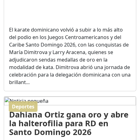
CRISIS.
Duración: 14m 6s
El karate dominicano volvió a subir a lo más alto
El Informe con Alicia
Ortega
del podio en los Juegos Centroamericanos y del
Duración: 56m 8s
Caribe Santo Domingo 2026, con las conquistas de
María Dimitrova y Larry Aracena, quienes se
adjudicaron sendas medallas de oro en la
ASÍ NACIÓ BAHORUCO:
modalidad de kata. Dimitrova abrió una jornada de
FUNDACIÓN, ORIGEN Y
celebración para la delegación dominicana con una
DESARROLLO / EDWIN
ACOSTA SUAREZ
brillant...
Duración: 1h 6m 55s
Deportes
¿PODRÁ LA CANDIDATURA
Dahiana Ortiz gana oro y abre
DE GONZALO CASTILLO
FRENAR LA HEMORRAGIA
la halterofilia para RD en
DEL P.L.D ?
Santo Domingo 2026
Duración: 28m 57s