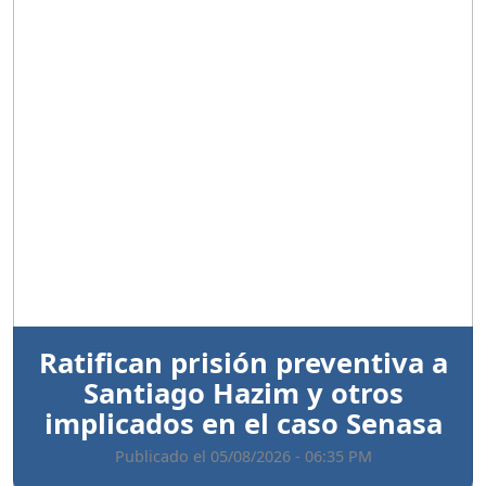
Anterior
Sigui
Ratifican prisión preventiva a
Santiago Hazim y otros
implicados en el caso Senasa
Publicado el 05/08/2026 - 06:35 PM