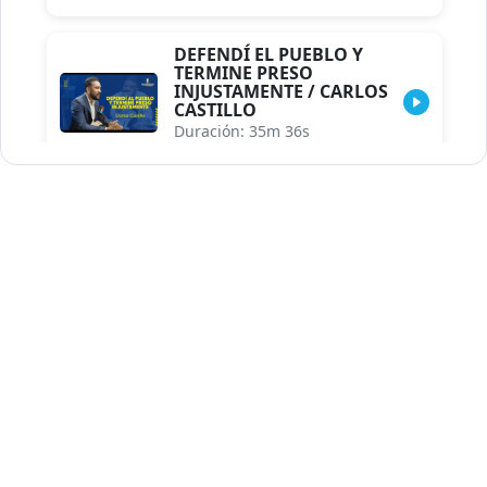
DEFENDÍ EL PUEBLO Y
TERMINE PRESO
INJUSTAMENTE / CARLOS
CASTILLO
Duración: 35m 36s
INDISCRECIONES DEL
ASESOR DEL PRESIDENTE /
CAROLINA MEJIA MAL
POSICIONADA EN LA
ENCUESTA DE ACD
Duración: 17m 30s
LA VERDADERA REFORMA
EDUCATIVA.../JHOSERAND
HERASME
Duración: 8m 30s