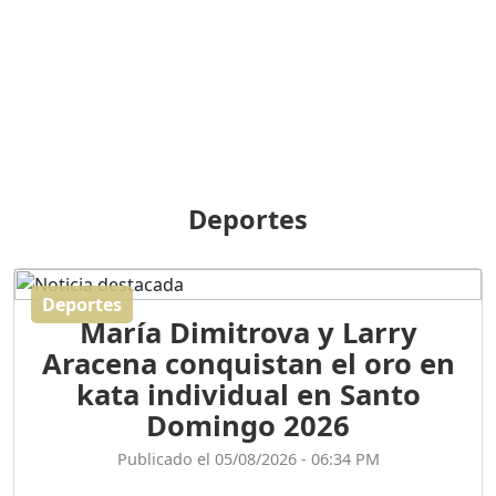
BREILLEY PERALTA: SDE
RECLAMA NUEVA
GENERACIÓN POLÍTICA
Duración: 31m 39s
ORIGEN HISTÓRICO Y
DIFERENCIAS ENTRE
Deportes
REPÚBLICA DOMINICANA
Y HAITÍ
Duración: 1h 15m 55s
Deportes
María Dimitrova y Larry
CONVERSANDO EL
Aracena conquistan el oro en
PODCAST RAFAEL MÉNDEZ
Duración: 1h 9m 56s
kata individual en Santo
Domingo 2026
ENCUESTAS
Publicado el 05/08/2026 - 06:34 PM
MAQUILLADAS......