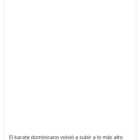
Duración: 19m 38s
UNA VOZ CON PROPÓSITO
/ ONANEY MENDEZ DESDE
TUTILAPIA.
Duración: 26m 0s
"¡SAN JUAN NO QUIERE
ORO' ESTA ES LA RAZÓN !
Duración: 12m 26s
GOBIERNO PERDIDO :SIN
PLAN PARA ENFRENTAR LA
CRISIS.
Duración: 14m 6s
El karate dominicano volvió a subir a lo más alto
El Informe con Alicia