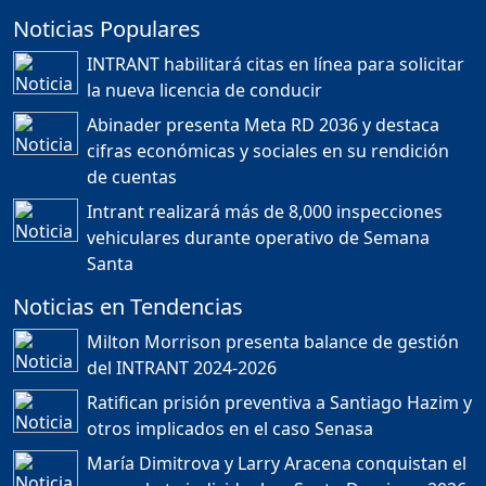
Noticias Populares
¿POR QUÉ TENEMOS
TÍTULOS EN RD?
INTRANT habilitará citas en línea para solicitar
Duración: 24m 35s
la nueva licencia de conducir
Abinader presenta Meta RD 2036 y destaca
cifras económicas y sociales en su rendición
JORGE R. BAUGER: REP.
de cuentas
DOM. PUEDE IR AL
MUNDIAL; HABLA DE
Intrant realizará más de 8,000 inspecciones
MESSI, MARADONA Y SU
PASIÓN AL FUTBOL EN RD
vehiculares durante operativo de Semana
Duración: 1h 28m 49s
Santa
Noticias en Tendencias
Socavón avanza ,
Milton Morrison presenta balance de gestión
carretera las cañitas
del INTRANT 2024-2026
detenida, Bahoruco
provincia ecoturistica
Ratifican prisión preventiva a Santiago Hazim y
Duración: 42m 11s
otros implicados en el caso Senasa
María Dimitrova y Larry Aracena conquistan el