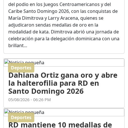
Ortega
del podio en los Juegos Centroamericanos y del
Duración: 56m 8s
Caribe Santo Domingo 2026, con las conquistas de
María Dimitrova y Larry Aracena, quienes se
adjudicaron sendas medallas de oro en la
ASÍ NACIÓ BAHORUCO:
modalidad de kata. Dimitrova abrió una jornada de
FUNDACIÓN, ORIGEN Y
celebración para la delegación dominicana con una
DESARROLLO / EDWIN
ACOSTA SUAREZ
brillant...
Duración: 1h 6m 55s
Deportes
¿PODRÁ LA CANDIDATURA
Dahiana Ortiz gana oro y abre
DE GONZALO CASTILLO
FRENAR LA HEMORRAGIA
la halterofilia para RD en
DEL P.L.D ?
Santo Domingo 2026
Duración: 28m 57s
05/08/2026 - 06:26 PM
GRECO HERASME Y SUS
PREMONICIONES SOBRE
Deportes
EL PANORAMA POLITICO
RD mantiene 10 medallas de
NACIONAL E