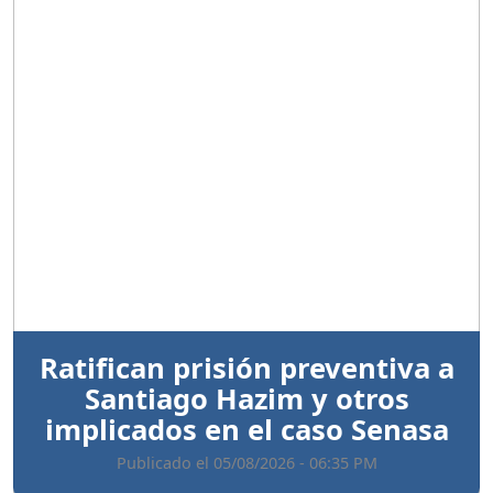
Anterior
Sigui
Ratifican prisión preventiva a
Santiago Hazim y otros
implicados en el caso Senasa
Publicado el 05/08/2026 - 06:35 PM