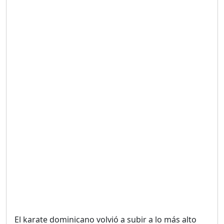
Duración: 19m 38s
UNA VOZ CON PROPÓSITO
/ ONANEY MENDEZ DESDE
TUTILAPIA.
Duración: 26m 0s
"¡SAN JUAN NO QUIERE
ORO' ESTA ES LA RAZÓN !
Duración: 12m 26s
GOBIERNO PERDIDO :SIN
PLAN PARA ENFRENTAR LA
CRISIS.
Duración: 14m 6s
El karate dominicano volvió a subir a lo más alto
El Informe con Alicia