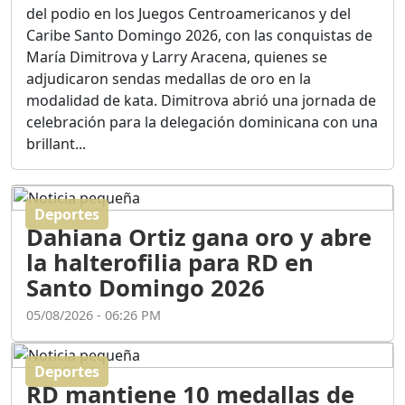
Ortega
del podio en los Juegos Centroamericanos y del
Duración: 56m 8s
Caribe Santo Domingo 2026, con las conquistas de
María Dimitrova y Larry Aracena, quienes se
adjudicaron sendas medallas de oro en la
ASÍ NACIÓ BAHORUCO:
modalidad de kata. Dimitrova abrió una jornada de
FUNDACIÓN, ORIGEN Y
celebración para la delegación dominicana con una
DESARROLLO / EDWIN
ACOSTA SUAREZ
brillant...
Duración: 1h 6m 55s
Deportes
¿PODRÁ LA CANDIDATURA
Dahiana Ortiz gana oro y abre
DE GONZALO CASTILLO
FRENAR LA HEMORRAGIA
la halterofilia para RD en
DEL P.L.D ?
Santo Domingo 2026
Duración: 28m 57s
05/08/2026 - 06:26 PM
GRECO HERASME Y SUS
PREMONICIONES SOBRE
Deportes
EL PANORAMA POLITICO
RD mantiene 10 medallas de
NACIONAL E