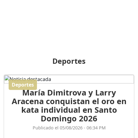
BREILLEY PERALTA: SDE
RECLAMA NUEVA
GENERACIÓN POLÍTICA
Duración: 31m 39s
ORIGEN HISTÓRICO Y
DIFERENCIAS ENTRE
Deportes
REPÚBLICA DOMINICANA
Y HAITÍ
Duración: 1h 15m 55s
Deportes
María Dimitrova y Larry
CONVERSANDO EL
Aracena conquistan el oro en
PODCAST RAFAEL MÉNDEZ
Duración: 1h 9m 56s
kata individual en Santo
Domingo 2026
ENCUESTAS
Publicado el 05/08/2026 - 06:34 PM
MAQUILLADAS......