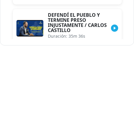
DEFENDÍ EL PUEBLO Y
TERMINE PRESO
INJUSTAMENTE / CARLOS
CASTILLO
Duración: 35m 36s
INDISCRECIONES DEL
ASESOR DEL PRESIDENTE /
CAROLINA MEJIA MAL
POSICIONADA EN LA
ENCUESTA DE ACD
Duración: 17m 30s
LA VERDADERA REFORMA
EDUCATIVA.../JHOSERAND
HERASME
Duración: 8m 30s