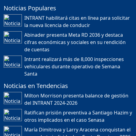
Noticias Populares
¿POR QUÉ TENEMOS
TÍTULOS EN RD?
INTRANT habilitará citas en línea para solicitar
Duración: 24m 35s
la nueva licencia de conducir
Abinader presenta Meta RD 2036 y destaca
cifras económicas y sociales en su rendición
JORGE R. BAUGER: REP.
de cuentas
DOM. PUEDE IR AL
MUNDIAL; HABLA DE
Intrant realizará más de 8,000 inspecciones
MESSI, MARADONA Y SU
PASIÓN AL FUTBOL EN RD
vehiculares durante operativo de Semana
Duración: 1h 28m 49s
Santa
Noticias en Tendencias
Socavón avanza ,
Milton Morrison presenta balance de gestión
carretera las cañitas
del INTRANT 2024-2026
detenida, Bahoruco
provincia ecoturistica
Ratifican prisión preventiva a Santiago Hazim y
Duración: 42m 11s
otros implicados en el caso Senasa
María Dimitrova y Larry Aracena conquistan el