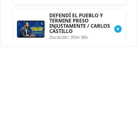
DEFENDÍ EL PUEBLO Y
TERMINE PRESO
INJUSTAMENTE / CARLOS
CASTILLO
Duración: 35m 36s
INDISCRECIONES DEL
ASESOR DEL PRESIDENTE /
CAROLINA MEJIA MAL
POSICIONADA EN LA
ENCUESTA DE ACD
Duración: 17m 30s
LA VERDADERA REFORMA
EDUCATIVA.../JHOSERAND
HERASME
Duración: 8m 30s