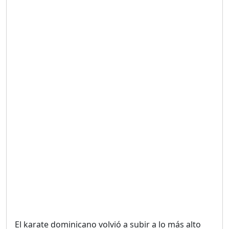
Duración: 19m 38s
UNA VOZ CON PROPÓSITO
/ ONANEY MENDEZ DESDE
TUTILAPIA.
Duración: 26m 0s
"¡SAN JUAN NO QUIERE
ORO' ESTA ES LA RAZÓN !
Duración: 12m 26s
GOBIERNO PERDIDO :SIN
PLAN PARA ENFRENTAR LA
CRISIS.
Duración: 14m 6s
El karate dominicano volvió a subir a lo más alto
El Informe con Alicia