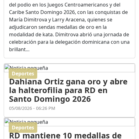
Ortega
del podio en los Juegos Centroamericanos y del
Duración: 56m 8s
Caribe Santo Domingo 2026, con las conquistas de
María Dimitrova y Larry Aracena, quienes se
adjudicaron sendas medallas de oro en la
ASÍ NACIÓ BAHORUCO:
modalidad de kata. Dimitrova abrió una jornada de
FUNDACIÓN, ORIGEN Y
celebración para la delegación dominicana con una
DESARROLLO / EDWIN
ACOSTA SUAREZ
brillant...
Duración: 1h 6m 55s
Deportes
¿PODRÁ LA CANDIDATURA
Dahiana Ortiz gana oro y abre
DE GONZALO CASTILLO
FRENAR LA HEMORRAGIA
la halterofilia para RD en
DEL P.L.D ?
Santo Domingo 2026
Duración: 28m 57s
05/08/2026 - 06:26 PM
GRECO HERASME Y SUS
PREMONICIONES SOBRE
Deportes
EL PANORAMA POLITICO
RD mantiene 10 medallas de
NACIONAL E