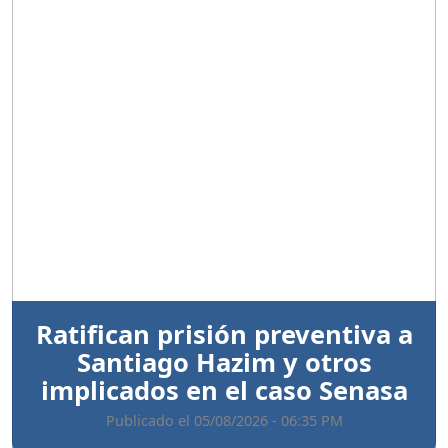
Anterior
Sigui
Ratifican prisión preventiva a
Santiago Hazim y otros
implicados en el caso Senasa
Publicado el 05/08/2026 - 06:35 PM