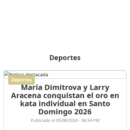
BREILLEY PERALTA: SDE
RECLAMA NUEVA
GENERACIÓN POLÍTICA
Duración: 31m 39s
ORIGEN HISTÓRICO Y
DIFERENCIAS ENTRE
Deportes
REPÚBLICA DOMINICANA
Y HAITÍ
Duración: 1h 15m 55s
Deportes
María Dimitrova y Larry
CONVERSANDO EL
Aracena conquistan el oro en
PODCAST RAFAEL MÉNDEZ
Duración: 1h 9m 56s
kata individual en Santo
Domingo 2026
ENCUESTAS
Publicado el 05/08/2026 - 06:34 PM
MAQUILLADAS......