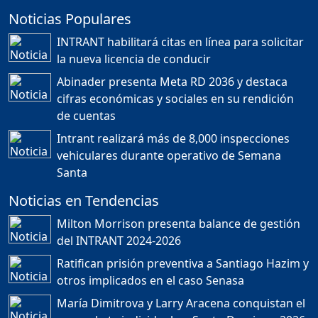
Noticias Populares
¿POR QUÉ TENEMOS
TÍTULOS EN RD?
INTRANT habilitará citas en línea para solicitar
Duración: 24m 35s
la nueva licencia de conducir
Abinader presenta Meta RD 2036 y destaca
cifras económicas y sociales en su rendición
JORGE R. BAUGER: REP.
de cuentas
DOM. PUEDE IR AL
MUNDIAL; HABLA DE
Intrant realizará más de 8,000 inspecciones
MESSI, MARADONA Y SU
PASIÓN AL FUTBOL EN RD
vehiculares durante operativo de Semana
Duración: 1h 28m 49s
Santa
Noticias en Tendencias
Socavón avanza ,
Milton Morrison presenta balance de gestión
carretera las cañitas
del INTRANT 2024-2026
detenida, Bahoruco
provincia ecoturistica
Ratifican prisión preventiva a Santiago Hazim y
Duración: 42m 11s
otros implicados en el caso Senasa
María Dimitrova y Larry Aracena conquistan el