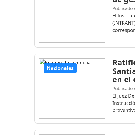
Publicado 
El Institu
(INTRANT)
correspon
Ratif
Nacionales
Santi
en el
Publicado 
El juez D
Instrucció
preventiva