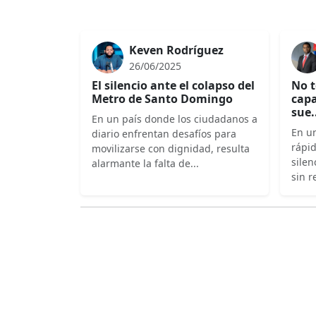
Keven Rodríguez
26/06/2025
El silencio ante el colapso del
No t
Metro de Santo Domingo
capa
sue.
En un país donde los ciudadanos a
En un
diario enfrentan desafíos para
rápi
movilizarse con dignidad, resulta
silen
alarmante la falta de...
sin r