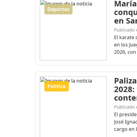
María
Deportes
conqu
en Sa
Publicado 
El karate 
en los Ju
2026, con 
Paliza
Política
2028:
conte
Publicado 
El presid
José Igna
cargo en l