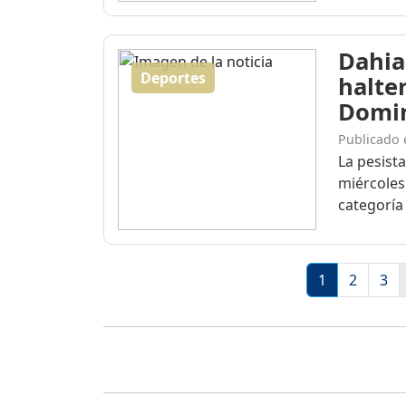
Dahia
Deportes
halte
Domi
Publicado 
La pesist
miércoles
categoría 
1
2
3