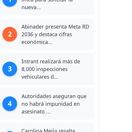
nueva...
Abinader presenta Meta RD
2
2036 y destaca cifras
económica...
Intrant realizará más de
3
8,000 inspecciones
vehiculares d...
Autoridades aseguran que
4
no habrá impunidad en
asesinato ...
Carolina Mejía resalta