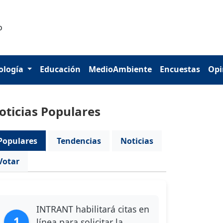
ología
Educación
MedioAmbiente
Encuestas
Opi
oticias Populares
Populares
Tendencias
Noticias
Votar
INTRANT habilitará citas en
1
línea para solicitar la