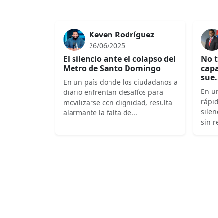
Keven Rodríguez
26/06/2025
El silencio ante el colapso del
No t
Metro de Santo Domingo
capa
sue.
En un país donde los ciudadanos a
En un
diario enfrentan desafíos para
rápi
movilizarse con dignidad, resulta
silen
alarmante la falta de...
sin r