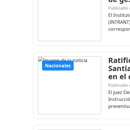
Publicado 
El Institu
(INTRANT)
correspon
Ratif
Nacionales
Santi
en el
Publicado 
El juez D
Instrucció
preventiva