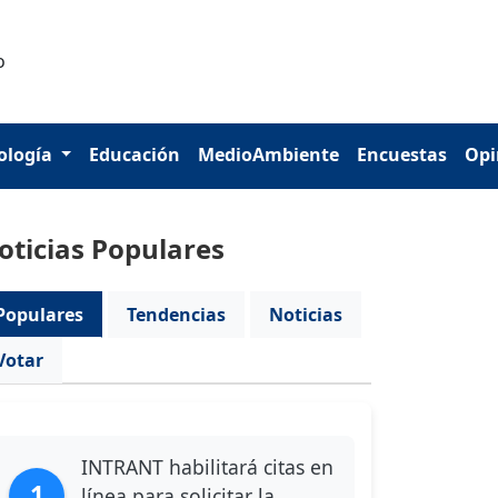
ología
Educación
MedioAmbiente
Encuestas
Opi
oticias Populares
Populares
Tendencias
Noticias
Votar
INTRANT habilitará citas en
1
línea para solicitar la