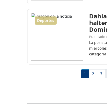
Dahia
Deportes
halte
Domi
Publicado 
La pesist
miércoles
categoría 
1
2
3