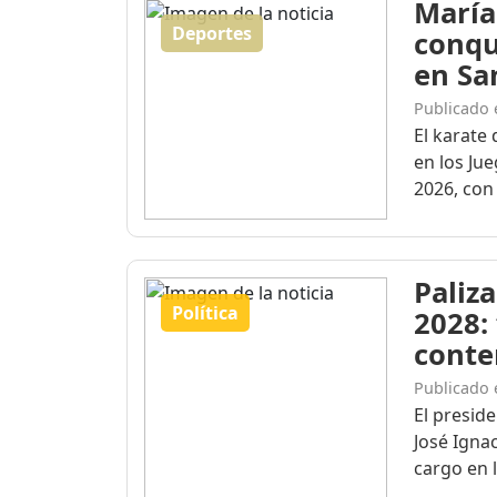
María
Deportes
conqu
en Sa
Publicado 
El karate 
en los Ju
2026, con 
Paliza
Política
2028:
conte
Publicado 
El presid
José Igna
cargo en l