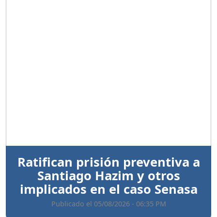
Anterior
Sigui
Ratifican prisión preventiva a
Santiago Hazim y otros
implicados en el caso Senasa
Publicado el 05/08/2026 - 06:35 PM