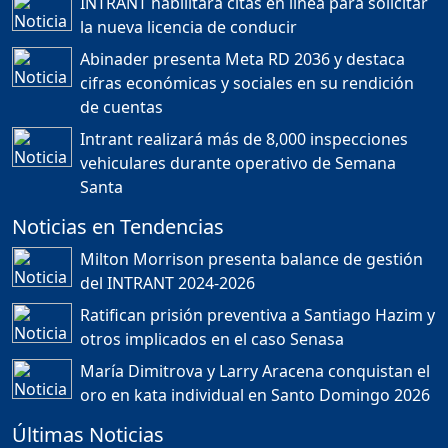
INTRANT habilitará citas en línea para solicitar
Duración: 24m 35s
la nueva licencia de conducir
Abinader presenta Meta RD 2036 y destaca
cifras económicas y sociales en su rendición
JORGE R. BAUGER: REP.
de cuentas
DOM. PUEDE IR AL
MUNDIAL; HABLA DE
Intrant realizará más de 8,000 inspecciones
MESSI, MARADONA Y SU
PASIÓN AL FUTBOL EN RD
vehiculares durante operativo de Semana
Duración: 1h 28m 49s
Santa
Noticias en Tendencias
Socavón avanza ,
Milton Morrison presenta balance de gestión
carretera las cañitas
del INTRANT 2024-2026
detenida, Bahoruco
provincia ecoturistica
Ratifican prisión preventiva a Santiago Hazim y
Duración: 42m 11s
otros implicados en el caso Senasa
María Dimitrova y Larry Aracena conquistan el
oro en kata individual en Santo Domingo 2026
Población a gritos por los
apagones
Últimas Noticias
Duración: 59m 40s