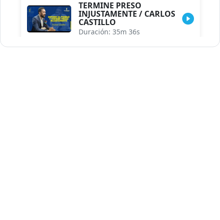
TERMINE PRESO
INJUSTAMENTE / CARLOS
CASTILLO
Duración: 35m 36s
INDISCRECIONES DEL
ASESOR DEL PRESIDENTE /
CAROLINA MEJIA MAL
POSICIONADA EN LA
ENCUESTA DE ACD
Duración: 17m 30s
LA VERDADERA REFORMA
EDUCATIVA.../JHOSERAND
HERASME
Duración: 8m 30s
BREILLEY PERALTA: SDE
RECLAMA NUEVA