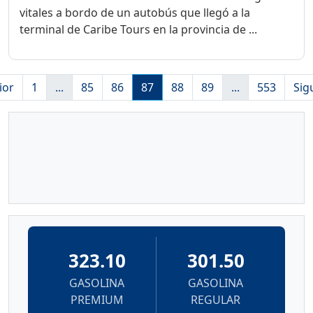
vitales a bordo de un autobús que llegó a la
terminal de Caribe Tours en la provincia de ...
ior
1
...
85
86
87
88
89
...
553
Sig
323.10
301.50
GASOLINA
GASOLINA
PREMIUM
REGULAR