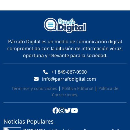
UN NUEVO PERFIL EN LA
ALCALDÍA - CARLOS
CASTILLO
Duración: 25m 59s
"MAXI MONTILLA LLEGA
Párrafo Digital es un medio de comunicación digital
ACUERDO CON EL M.P/
comprometido con la difusión de información veraz,
ABINADER SUPERVISA EL
oportuna y relevante para la sociedad.
METRO Y RESPONDE A
CRÍTICAS ."
Duración: 19m 22s
+1 849-867-0900
info@parrafodigital.com
"NO ME VOY A QUEDAR
|
|
Términos y condiciones
Política Editorial
Política de
CALLADO": DESAHOGO
Correcciones.
FRANCISCO FERRERAS
Duración: 41m 15s
Noticias Populares
¿POR QUÉ TENEMOS
TÍTULOS EN RD?