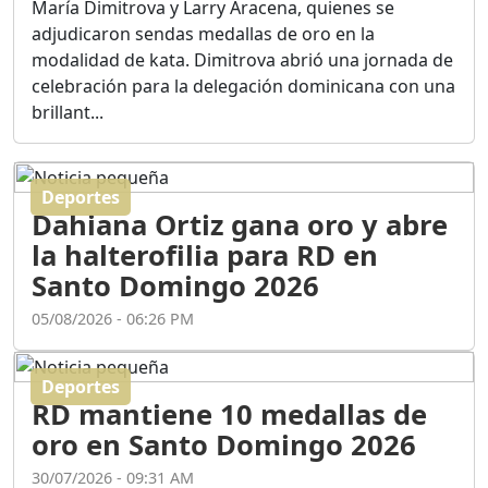
María Dimitrova y Larry Aracena, quienes se
adjudicaron sendas medallas de oro en la
ASÍ NACIÓ BAHORUCO:
modalidad de kata. Dimitrova abrió una jornada de
FUNDACIÓN, ORIGEN Y
celebración para la delegación dominicana con una
DESARROLLO / EDWIN
ACOSTA SUAREZ
brillant...
Duración: 1h 6m 55s
Deportes
¿PODRÁ LA CANDIDATURA
Dahiana Ortiz gana oro y abre
DE GONZALO CASTILLO
FRENAR LA HEMORRAGIA
la halterofilia para RD en
DEL P.L.D ?
Santo Domingo 2026
Duración: 28m 57s
05/08/2026 - 06:26 PM
GRECO HERASME Y SUS
PREMONICIONES SOBRE
Deportes
EL PANORAMA POLITICO
RD mantiene 10 medallas de
NACIONAL E
oro en Santo Domingo 2026
INTERNACIONAL
Duración: 47m 29s
30/07/2026 - 09:31 AM