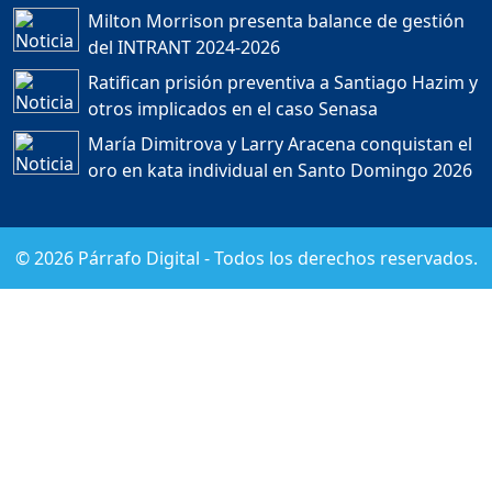
Milton Morrison presenta balance de gestión
del INTRANT 2024-2026
FREIDMAN PIÑA: PARA EL
Ratifican prisión preventiva a Santiago Hazim y
ESTADO DOMINICANO LA
MUERTE DE UN
otros implicados en el caso Senasa
MOTORISTA ES MÁS
RENTABLE QUE SU VIDA....
María Dimitrova y Larry Aracena conquistan el
Duración: 41m 34s
oro en kata individual en Santo Domingo 2026
Sergio Carlo: “En el 2028
©
2026
Párrafo Digital - Todos los derechos reservados.
Leonel Fernández vuelve
al poder” | ETT
Duración: 18m 43s
LLAMAN “CHARLATANES”
AL CODIA ⚠️ POR NO
ALERTAR SOBRE JET SET
ANTES 💥
Duración: 44m 37s