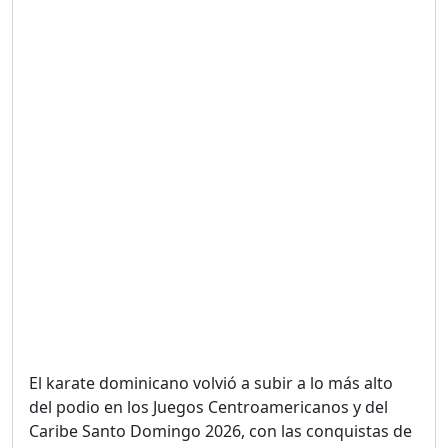
UNA VOZ CON PROPÓSITO
/ ONANEY MENDEZ DESDE
TUTILAPIA.
Duración: 26m 0s
"¡SAN JUAN NO QUIERE
ORO' ESTA ES LA RAZÓN !
Duración: 12m 26s
GOBIERNO PERDIDO :SIN
PLAN PARA ENFRENTAR LA
CRISIS.
Duración: 14m 6s
El karate dominicano volvió a subir a lo más alto
El Informe con Alicia
Ortega
del podio en los Juegos Centroamericanos y del
Duración: 56m 8s
Caribe Santo Domingo 2026, con las conquistas de