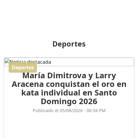
GENERACIÓN POLÍTICA
Duración: 31m 39s
ORIGEN HISTÓRICO Y
DIFERENCIAS ENTRE
Deportes
REPÚBLICA DOMINICANA
Y HAITÍ
Duración: 1h 15m 55s
Deportes
María Dimitrova y Larry
CONVERSANDO EL
Aracena conquistan el oro en
PODCAST RAFAEL MÉNDEZ
Duración: 1h 9m 56s
kata individual en Santo
Domingo 2026
ENCUESTAS
Publicado el 05/08/2026 - 06:34 PM
MAQUILLADAS......
Duración: 19m 38s