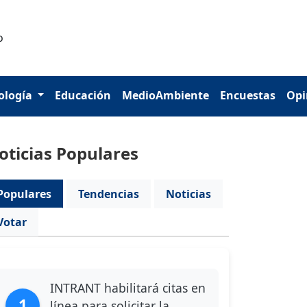
ología
Educación
MedioAmbiente
Encuestas
Opi
oticias Populares
Populares
Tendencias
Noticias
Votar
INTRANT habilitará citas en
1
línea para solicitar la