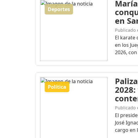
María
Deportes
conqu
en Sa
Publicado 
El karate 
en los Ju
2026, con 
Paliza
Política
2028:
conte
Publicado 
El presid
José Igna
cargo en l