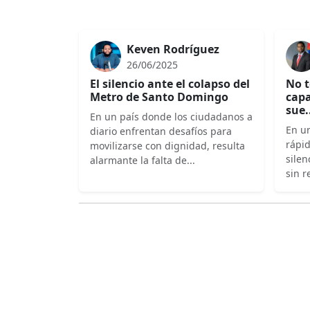
Keven Rodríguez
26/06/2025
El silencio ante el colapso del
No t
Metro de Santo Domingo
capa
sue.
En un país donde los ciudadanos a
En un
diario enfrentan desafíos para
rápi
movilizarse con dignidad, resulta
silen
alarmante la falta de...
sin r