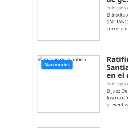
Publicado 
El Institu
(INTRANT)
correspon
Ratif
Nacionales
Santi
en el
Publicado 
El juez D
Instrucció
preventiva