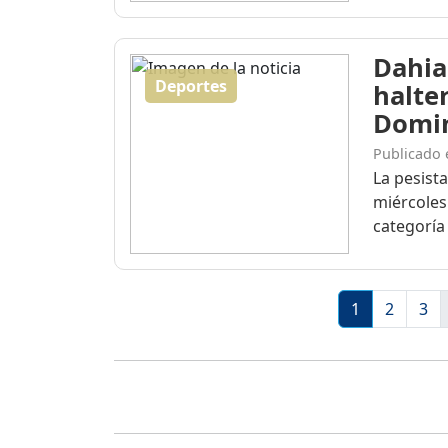
Dahia
Deportes
halte
Domi
Publicado 
La pesist
miércoles
categoría 
1
2
3