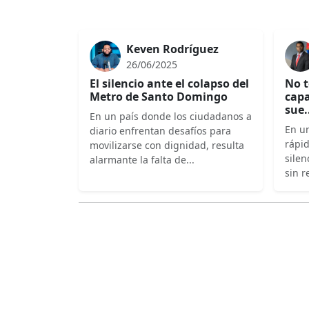
Keven Rodríguez
26/06/2025
El silencio ante el colapso del
No t
Metro de Santo Domingo
capa
sue.
En un país donde los ciudadanos a
En un
diario enfrentan desafíos para
rápi
movilizarse con dignidad, resulta
silen
alarmante la falta de...
sin r