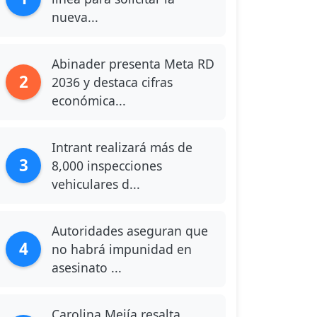
nueva...
Abinader presenta Meta RD
2
2036 y destaca cifras
económica...
Intrant realizará más de
3
8,000 inspecciones
vehiculares d...
Autoridades aseguran que
4
no habrá impunidad en
asesinato ...
Carolina Mejía resalta