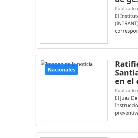
Publicado 
El Institu
(INTRANT)
correspon
Ratif
Nacionales
Santi
en el
Publicado 
El juez D
Instrucció
preventiva