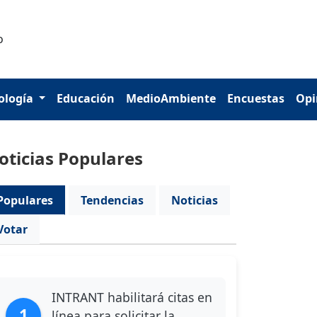
ología
Educación
MedioAmbiente
Encuestas
Opi
oticias Populares
Populares
Tendencias
Noticias
Votar
INTRANT habilitará citas en
1
línea para solicitar la