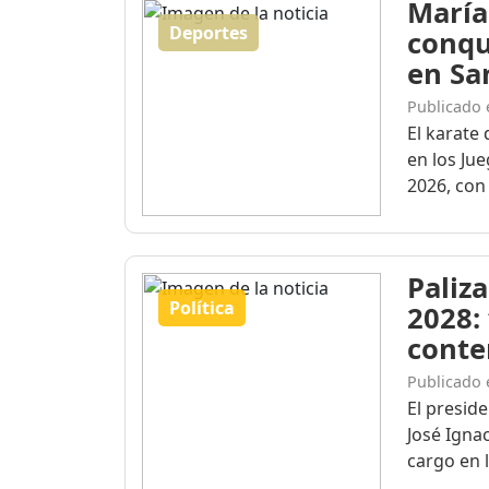
María
Deportes
conqu
en Sa
Publicado 
El karate 
en los Ju
2026, con 
Paliza
Política
2028:
conte
Publicado 
El presid
José Igna
cargo en l