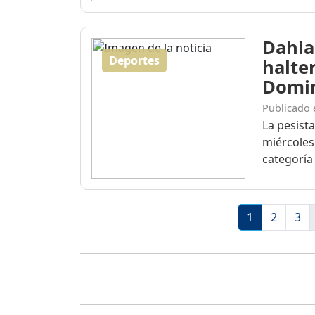
Dahia
Deportes
halte
Domi
Publicado 
La pesist
miércoles
categoría 
1
2
3