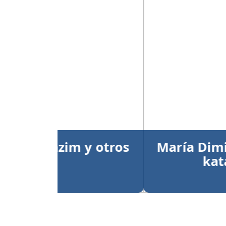
Anterior
María Dimitrova y Larry
kata individual
Publicado el