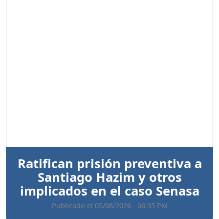
Anterior
Sigui
Ratifican prisión preventiva a
Santiago Hazim y otros
implicados en el caso Senasa
Publicado el 05/08/2026 - 06:35 PM