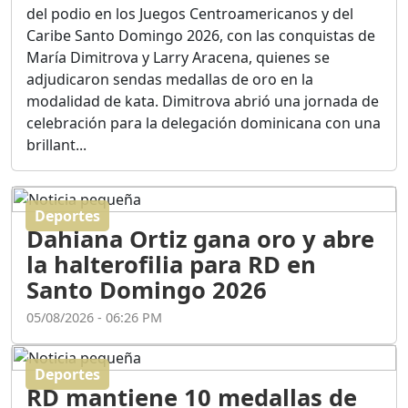
Ortega
del podio en los Juegos Centroamericanos y del
Duración: 56m 8s
Caribe Santo Domingo 2026, con las conquistas de
María Dimitrova y Larry Aracena, quienes se
adjudicaron sendas medallas de oro en la
ASÍ NACIÓ BAHORUCO:
modalidad de kata. Dimitrova abrió una jornada de
FUNDACIÓN, ORIGEN Y
celebración para la delegación dominicana con una
DESARROLLO / EDWIN
ACOSTA SUAREZ
brillant...
Duración: 1h 6m 55s
Deportes
¿PODRÁ LA CANDIDATURA
Dahiana Ortiz gana oro y abre
DE GONZALO CASTILLO
FRENAR LA HEMORRAGIA
la halterofilia para RD en
DEL P.L.D ?
Santo Domingo 2026
Duración: 28m 57s
05/08/2026 - 06:26 PM
GRECO HERASME Y SUS
PREMONICIONES SOBRE
Deportes
EL PANORAMA POLITICO
RD mantiene 10 medallas de
NACIONAL E