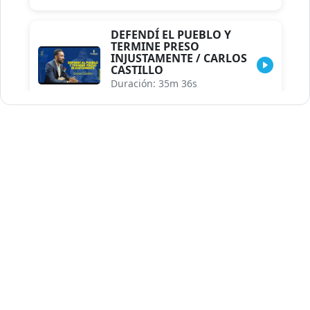
DEFENDÍ EL PUEBLO Y
TERMINE PRESO
INJUSTAMENTE / CARLOS
CASTILLO
Duración: 35m 36s
INDISCRECIONES DEL
ASESOR DEL PRESIDENTE /
CAROLINA MEJIA MAL
POSICIONADA EN LA
ENCUESTA DE ACD
Duración: 17m 30s
LA VERDADERA REFORMA
EDUCATIVA.../JHOSERAND
HERASME
Duración: 8m 30s