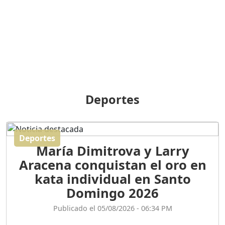
BREILLEY PERALTA: SDE
RECLAMA NUEVA
GENERACIÓN POLÍTICA
Duración: 31m 39s
ORIGEN HISTÓRICO Y
DIFERENCIAS ENTRE
Deportes
REPÚBLICA DOMINICANA
Y HAITÍ
Duración: 1h 15m 55s
Deportes
María Dimitrova y Larry
CONVERSANDO EL
Aracena conquistan el oro en
PODCAST RAFAEL MÉNDEZ
Duración: 1h 9m 56s
kata individual en Santo
Domingo 2026
ENCUESTAS
Publicado el 05/08/2026 - 06:34 PM
MAQUILLADAS......