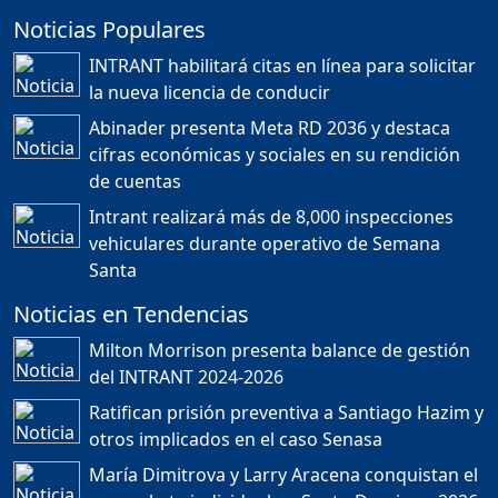
Noticias Populares
¿POR QUÉ TENEMOS
TÍTULOS EN RD?
INTRANT habilitará citas en línea para solicitar
Duración: 24m 35s
la nueva licencia de conducir
Abinader presenta Meta RD 2036 y destaca
cifras económicas y sociales en su rendición
JORGE R. BAUGER: REP.
de cuentas
DOM. PUEDE IR AL
MUNDIAL; HABLA DE
Intrant realizará más de 8,000 inspecciones
MESSI, MARADONA Y SU
PASIÓN AL FUTBOL EN RD
vehiculares durante operativo de Semana
Duración: 1h 28m 49s
Santa
Noticias en Tendencias
Socavón avanza ,
Milton Morrison presenta balance de gestión
carretera las cañitas
del INTRANT 2024-2026
detenida, Bahoruco
provincia ecoturistica
Ratifican prisión preventiva a Santiago Hazim y
Duración: 42m 11s
otros implicados en el caso Senasa
María Dimitrova y Larry Aracena conquistan el