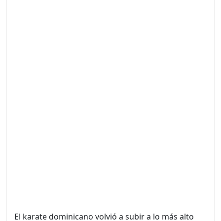
Duración: 19m 38s
UNA VOZ CON PROPÓSITO
/ ONANEY MENDEZ DESDE
TUTILAPIA.
Duración: 26m 0s
"¡SAN JUAN NO QUIERE
ORO' ESTA ES LA RAZÓN !
Duración: 12m 26s
GOBIERNO PERDIDO :SIN
PLAN PARA ENFRENTAR LA
CRISIS.
Duración: 14m 6s
El karate dominicano volvió a subir a lo más alto
El Informe con Alicia