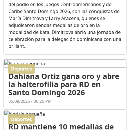
Ortega
del podio en los Juegos Centroamericanos y del
Duración: 56m 8s
Caribe Santo Domingo 2026, con las conquistas de
María Dimitrova y Larry Aracena, quienes se
adjudicaron sendas medallas de oro en la
ASÍ NACIÓ BAHORUCO:
modalidad de kata. Dimitrova abrió una jornada de
FUNDACIÓN, ORIGEN Y
celebración para la delegación dominicana con una
DESARROLLO / EDWIN
ACOSTA SUAREZ
brillant...
Duración: 1h 6m 55s
Deportes
¿PODRÁ LA CANDIDATURA
Dahiana Ortiz gana oro y abre
DE GONZALO CASTILLO
FRENAR LA HEMORRAGIA
la halterofilia para RD en
DEL P.L.D ?
Santo Domingo 2026
Duración: 28m 57s
05/08/2026 - 06:26 PM
GRECO HERASME Y SUS
PREMONICIONES SOBRE
Deportes
EL PANORAMA POLITICO
RD mantiene 10 medallas de
NACIONAL E