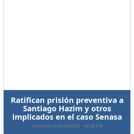
Anterior
Sigui
Ratifican prisión preventiva a
Santiago Hazim y otros
implicados en el caso Senasa
Publicado el 05/08/2026 - 06:35 PM