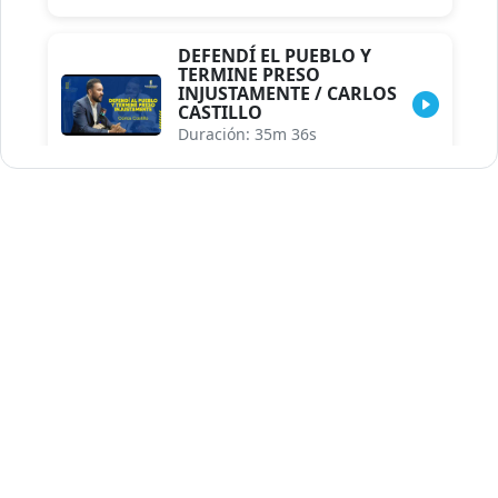
DEFENDÍ EL PUEBLO Y
TERMINE PRESO
INJUSTAMENTE / CARLOS
CASTILLO
Duración: 35m 36s
INDISCRECIONES DEL
ASESOR DEL PRESIDENTE /
CAROLINA MEJIA MAL
POSICIONADA EN LA
ENCUESTA DE ACD
Duración: 17m 30s
LA VERDADERA REFORMA
EDUCATIVA.../JHOSERAND
HERASME
Duración: 8m 30s