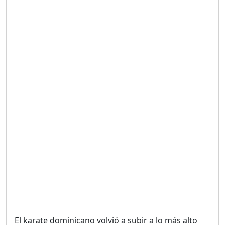
Duración: 19m 38s
UNA VOZ CON PROPÓSITO
/ ONANEY MENDEZ DESDE
TUTILAPIA.
Duración: 26m 0s
"¡SAN JUAN NO QUIERE
ORO' ESTA ES LA RAZÓN !
Duración: 12m 26s
GOBIERNO PERDIDO :SIN
PLAN PARA ENFRENTAR LA
CRISIS.
Duración: 14m 6s
El karate dominicano volvió a subir a lo más alto
El Informe con Alicia