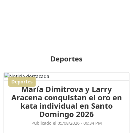
BREILLEY PERALTA: SDE
RECLAMA NUEVA
GENERACIÓN POLÍTICA
Duración: 31m 39s
ORIGEN HISTÓRICO Y
DIFERENCIAS ENTRE
Deportes
REPÚBLICA DOMINICANA
Y HAITÍ
Duración: 1h 15m 55s
Deportes
María Dimitrova y Larry
CONVERSANDO EL
Aracena conquistan el oro en
PODCAST RAFAEL MÉNDEZ
Duración: 1h 9m 56s
kata individual en Santo
Domingo 2026
ENCUESTAS
Publicado el 05/08/2026 - 06:34 PM
MAQUILLADAS......