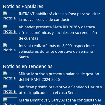
Noticias Populares
¿POR QUÉ TENEMOS
TÍTULOS EN RD?
INTRANT habilitará citas en línea para solicitar
Duración: 24m 35s
la nueva licencia de conducir
Abinader presenta Meta RD 2036 y destaca
cifras económicas y sociales en su rendición
JORGE R. BAUGER: REP.
de cuentas
DOM. PUEDE IR AL
MUNDIAL; HABLA DE
Intrant realizará más de 8,000 inspecciones
MESSI, MARADONA Y SU
PASIÓN AL FUTBOL EN RD
vehiculares durante operativo de Semana
Duración: 1h 28m 49s
Santa
Noticias en Tendencias
Socavón avanza ,
Milton Morrison presenta balance de gestión
carretera las cañitas
del INTRANT 2024-2026
detenida, Bahoruco
provincia ecoturistica
Ratifican prisión preventiva a Santiago Hazim y
Duración: 42m 11s
otros implicados en el caso Senasa
María Dimitrova y Larry Aracena conquistan el