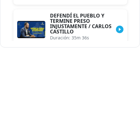
DEFENDÍ EL PUEBLO Y
TERMINE PRESO
INJUSTAMENTE / CARLOS
CASTILLO
Duración: 35m 36s
INDISCRECIONES DEL
ASESOR DEL PRESIDENTE /
CAROLINA MEJIA MAL
POSICIONADA EN LA
ENCUESTA DE ACD
Duración: 17m 30s
LA VERDADERA REFORMA
EDUCATIVA.../JHOSERAND
HERASME
Duración: 8m 30s