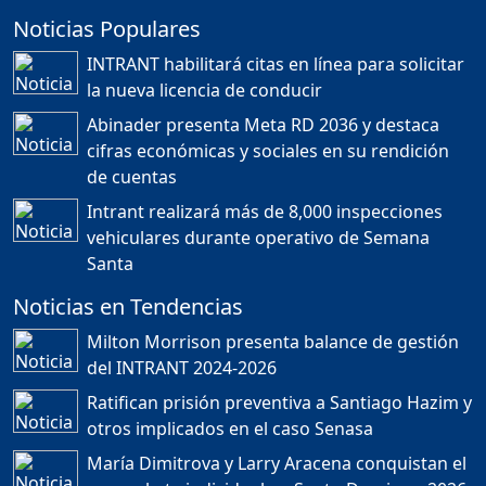
Noticias Populares
¿POR QUÉ TENEMOS
TÍTULOS EN RD?
INTRANT habilitará citas en línea para solicitar
Duración: 24m 35s
la nueva licencia de conducir
Abinader presenta Meta RD 2036 y destaca
cifras económicas y sociales en su rendición
JORGE R. BAUGER: REP.
de cuentas
DOM. PUEDE IR AL
MUNDIAL; HABLA DE
Intrant realizará más de 8,000 inspecciones
MESSI, MARADONA Y SU
PASIÓN AL FUTBOL EN RD
vehiculares durante operativo de Semana
Duración: 1h 28m 49s
Santa
Noticias en Tendencias
Socavón avanza ,
Milton Morrison presenta balance de gestión
carretera las cañitas
del INTRANT 2024-2026
detenida, Bahoruco
provincia ecoturistica
Ratifican prisión preventiva a Santiago Hazim y
Duración: 42m 11s
otros implicados en el caso Senasa
María Dimitrova y Larry Aracena conquistan el