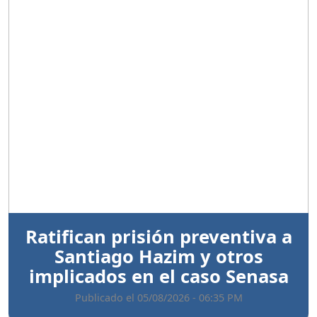
Anterior
Sigui
Ratifican prisión preventiva a
Santiago Hazim y otros
implicados en el caso Senasa
Publicado el 05/08/2026 - 06:35 PM