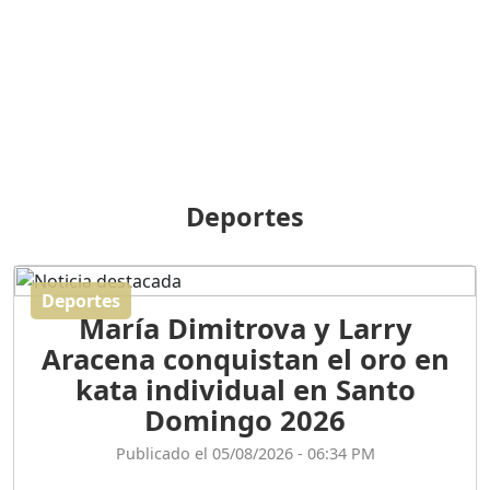
BREILLEY PERALTA: SDE
RECLAMA NUEVA
GENERACIÓN POLÍTICA
Duración: 31m 39s
ORIGEN HISTÓRICO Y
DIFERENCIAS ENTRE
Deportes
REPÚBLICA DOMINICANA
Y HAITÍ
Duración: 1h 15m 55s
Deportes
María Dimitrova y Larry
CONVERSANDO EL
Aracena conquistan el oro en
PODCAST RAFAEL MÉNDEZ
Duración: 1h 9m 56s
kata individual en Santo
Domingo 2026
ENCUESTAS
Publicado el 05/08/2026 - 06:34 PM
MAQUILLADAS......