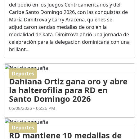
Ortega
del podio en los Juegos Centroamericanos y del
Duración: 56m 8s
Caribe Santo Domingo 2026, con las conquistas de
María Dimitrova y Larry Aracena, quienes se
adjudicaron sendas medallas de oro en la
ASÍ NACIÓ BAHORUCO:
modalidad de kata. Dimitrova abrió una jornada de
FUNDACIÓN, ORIGEN Y
celebración para la delegación dominicana con una
DESARROLLO / EDWIN
ACOSTA SUAREZ
brillant...
Duración: 1h 6m 55s
Deportes
¿PODRÁ LA CANDIDATURA
Dahiana Ortiz gana oro y abre
DE GONZALO CASTILLO
FRENAR LA HEMORRAGIA
la halterofilia para RD en
DEL P.L.D ?
Santo Domingo 2026
Duración: 28m 57s
05/08/2026 - 06:26 PM
GRECO HERASME Y SUS
PREMONICIONES SOBRE
Deportes
EL PANORAMA POLITICO
RD mantiene 10 medallas de
NACIONAL E