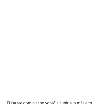
Duración: 19m 38s
UNA VOZ CON PROPÓSITO
/ ONANEY MENDEZ DESDE
TUTILAPIA.
Duración: 26m 0s
"¡SAN JUAN NO QUIERE
ORO' ESTA ES LA RAZÓN !
Duración: 12m 26s
GOBIERNO PERDIDO :SIN
PLAN PARA ENFRENTAR LA
CRISIS.
Duración: 14m 6s
El karate dominicano volvió a subir a lo más alto
El Informe con Alicia