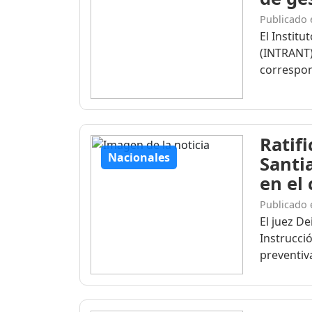
Publicado 
El Institu
(INTRANT)
correspon
Ratif
Nacionales
Santi
en el
Publicado 
El juez D
Instrucció
preventiva