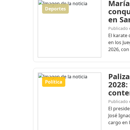
María
Deportes
conqu
en Sa
Publicado 
El karate 
en los Ju
2026, con 
Paliza
Política
2028:
conte
Publicado 
El presid
José Igna
cargo en l