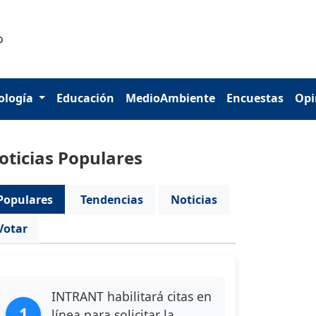
ología
Educación
MedioAmbiente
Encuestas
Opi
oticias Populares
Populares
Tendencias
Noticias
Votar
INTRANT habilitará citas en
1
línea para solicitar la