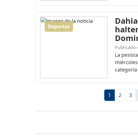
Dahia
Deportes
halte
Domi
Publicado 
La pesist
miércoles
categoría 
1
2
3