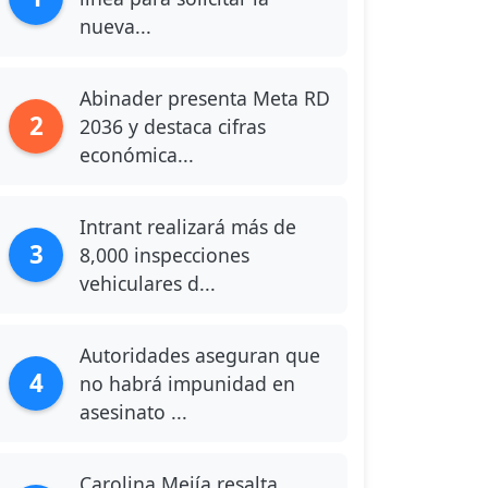
nueva...
Abinader presenta Meta RD
2
2036 y destaca cifras
económica...
Intrant realizará más de
3
8,000 inspecciones
vehiculares d...
Autoridades aseguran que
4
no habrá impunidad en
asesinato ...
Carolina Mejía resalta