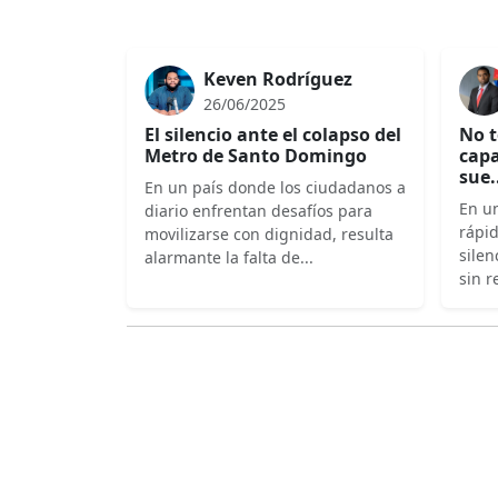
Keven Rodríguez
26/06/2025
El silencio ante el colapso del
No t
Metro de Santo Domingo
capa
sue.
En un país donde los ciudadanos a
En un
diario enfrentan desafíos para
rápi
movilizarse con dignidad, resulta
silen
alarmante la falta de...
sin r