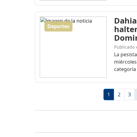
Dahia
Deportes
halte
Domi
Publicado 
La pesist
miércoles
categoría 
1
2
3