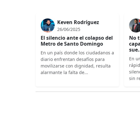
Keven Rodríguez
26/06/2025
El silencio ante el colapso del
No t
Metro de Santo Domingo
capa
sue.
En un país donde los ciudadanos a
En un
diario enfrentan desafíos para
rápi
movilizarse con dignidad, resulta
silen
alarmante la falta de...
sin r