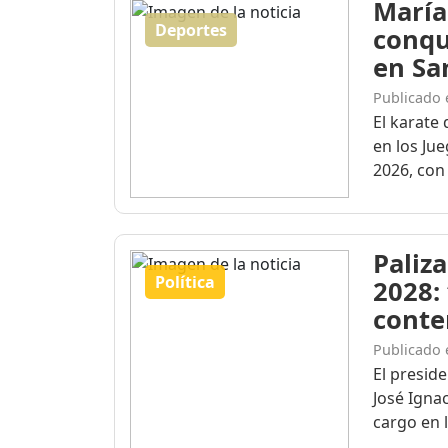
María
Deportes
conqu
en Sa
Publicado 
El karate 
en los Ju
2026, con 
Paliza
Política
2028:
conte
Publicado 
El presid
José Igna
cargo en l