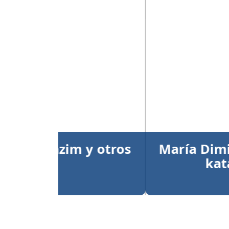
Anterior
María Dimitrova y Larry
kata individual
Publicado el