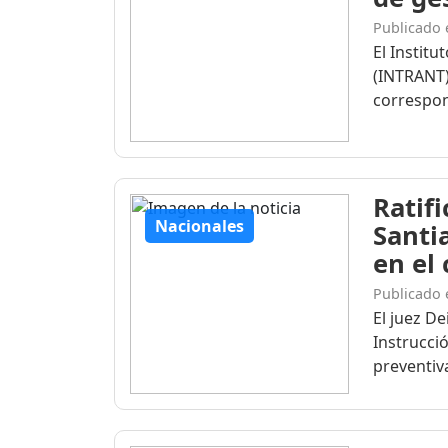
Publicado 
El Institu
(INTRANT)
correspon
Ratif
Nacionales
Santi
en el
Publicado 
El juez D
Instrucció
preventiva