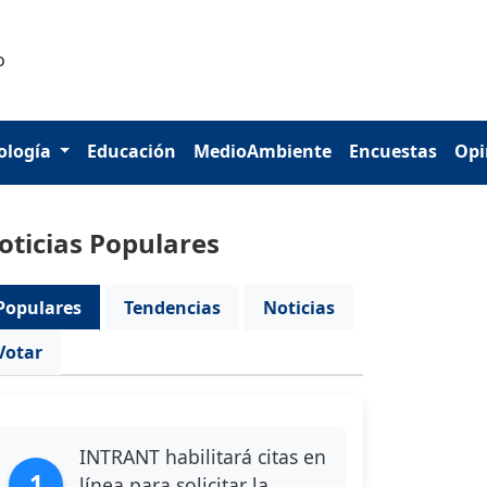
ología
Educación
MedioAmbiente
Encuestas
Opi
oticias Populares
Populares
Tendencias
Noticias
Votar
INTRANT habilitará citas en
1
línea para solicitar la