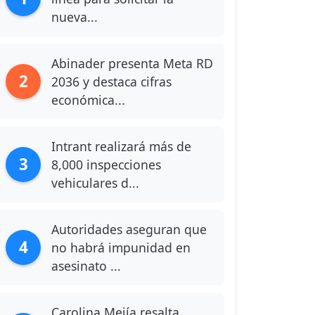
nueva...
Abinader presenta Meta RD
2
2036 y destaca cifras
económica...
Intrant realizará más de
3
8,000 inspecciones
vehiculares d...
Autoridades aseguran que
4
no habrá impunidad en
asesinato ...
Carolina Mejía resalta