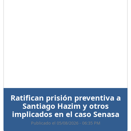
Anterior
Sigui
Ratifican prisión preventiva a
Santiago Hazim y otros
implicados en el caso Senasa
Publicado el 05/08/2026 - 06:35 PM