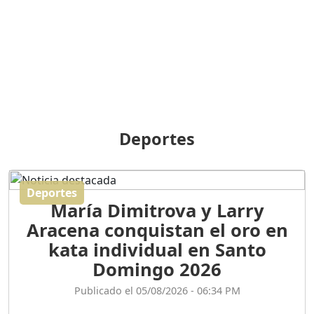
BREILLEY PERALTA: SDE
RECLAMA NUEVA
GENERACIÓN POLÍTICA
Duración: 31m 39s
ORIGEN HISTÓRICO Y
DIFERENCIAS ENTRE
Deportes
REPÚBLICA DOMINICANA
Y HAITÍ
Duración: 1h 15m 55s
Deportes
María Dimitrova y Larry
CONVERSANDO EL
Aracena conquistan el oro en
PODCAST RAFAEL MÉNDEZ
Duración: 1h 9m 56s
kata individual en Santo
Domingo 2026
ENCUESTAS
Publicado el 05/08/2026 - 06:34 PM
MAQUILLADAS......