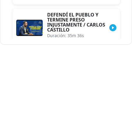
DEFENDÍ EL PUEBLO Y
TERMINE PRESO
INJUSTAMENTE / CARLOS
CASTILLO
Duración: 35m 36s
INDISCRECIONES DEL
ASESOR DEL PRESIDENTE /
CAROLINA MEJIA MAL
POSICIONADA EN LA
ENCUESTA DE ACD
Duración: 17m 30s
LA VERDADERA REFORMA
EDUCATIVA.../JHOSERAND
HERASME
Duración: 8m 30s