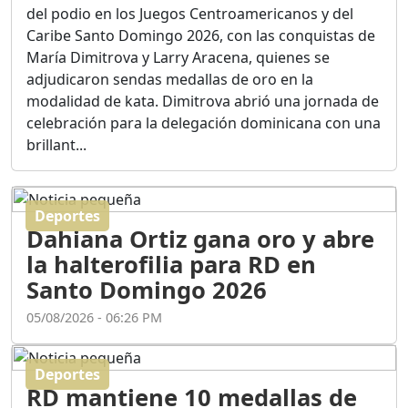
Ortega
del podio en los Juegos Centroamericanos y del
Duración: 56m 8s
Caribe Santo Domingo 2026, con las conquistas de
María Dimitrova y Larry Aracena, quienes se
adjudicaron sendas medallas de oro en la
ASÍ NACIÓ BAHORUCO:
modalidad de kata. Dimitrova abrió una jornada de
FUNDACIÓN, ORIGEN Y
celebración para la delegación dominicana con una
DESARROLLO / EDWIN
ACOSTA SUAREZ
brillant...
Duración: 1h 6m 55s
Deportes
¿PODRÁ LA CANDIDATURA
Dahiana Ortiz gana oro y abre
DE GONZALO CASTILLO
FRENAR LA HEMORRAGIA
la halterofilia para RD en
DEL P.L.D ?
Santo Domingo 2026
Duración: 28m 57s
05/08/2026 - 06:26 PM
GRECO HERASME Y SUS
PREMONICIONES SOBRE
Deportes
EL PANORAMA POLITICO
RD mantiene 10 medallas de
NACIONAL E