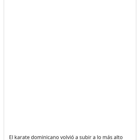
Duración: 19m 38s
UNA VOZ CON PROPÓSITO
/ ONANEY MENDEZ DESDE
TUTILAPIA.
Duración: 26m 0s
"¡SAN JUAN NO QUIERE
ORO' ESTA ES LA RAZÓN !
Duración: 12m 26s
GOBIERNO PERDIDO :SIN
PLAN PARA ENFRENTAR LA
CRISIS.
Duración: 14m 6s
El karate dominicano volvió a subir a lo más alto
El Informe con Alicia