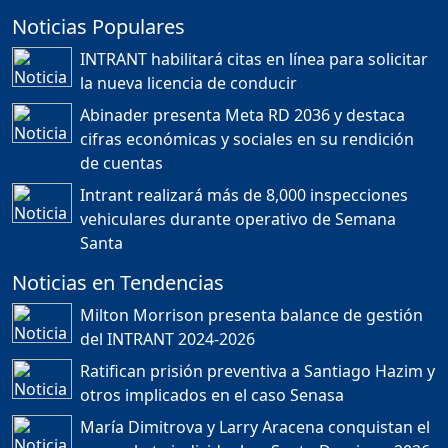
Noticias Populares
¿POR QUÉ TENEMOS
TÍTULOS EN RD?
INTRANT habilitará citas en línea para solicitar
Duración: 24m 35s
la nueva licencia de conducir
Abinader presenta Meta RD 2036 y destaca
cifras económicas y sociales en su rendición
JORGE R. BAUGER: REP.
de cuentas
DOM. PUEDE IR AL
MUNDIAL; HABLA DE
Intrant realizará más de 8,000 inspecciones
MESSI, MARADONA Y SU
PASIÓN AL FUTBOL EN RD
vehiculares durante operativo de Semana
Duración: 1h 28m 49s
Santa
Noticias en Tendencias
Socavón avanza ,
Milton Morrison presenta balance de gestión
carretera las cañitas
del INTRANT 2024-2026
detenida, Bahoruco
provincia ecoturistica
Ratifican prisión preventiva a Santiago Hazim y
Duración: 42m 11s
otros implicados en el caso Senasa
María Dimitrova y Larry Aracena conquistan el