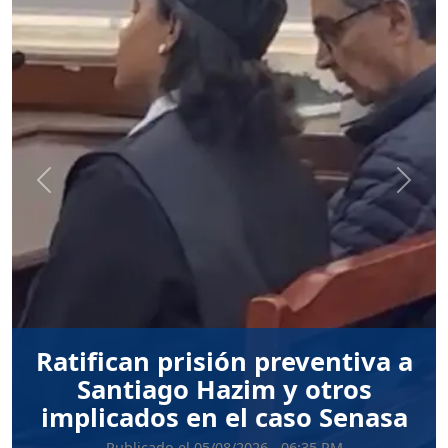
Anterior
Sigui
Ratifican prisión preventiva a
Santiago Hazim y otros
implicados en el caso Senasa
Publicado el 05/08/2026 - 06:35 PM