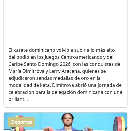
ASÍ NACIÓ BAHORUCO:
FUNDACIÓN, ORIGEN Y
DESARROLLO / EDWIN
ACOSTA SUAREZ
Duración: 1h 6m 55s
El karate dominicano volvió a subir a lo más alto
¿PODRÁ LA CANDIDATURA
del podio en los Juegos Centroamericanos y del
DE GONZALO CASTILLO
Caribe Santo Domingo 2026, con las conquistas de
FRENAR LA HEMORRAGIA
DEL P.L.D ?
María Dimitrova y Larry Aracena, quienes se
Duración: 28m 57s
adjudicaron sendas medallas de oro en la
modalidad de kata. Dimitrova abrió una jornada de
celebración para la delegación dominicana con una
GRECO HERASME Y SUS
brillant...
PREMONICIONES SOBRE
EL PANORAMA POLITICO
NACIONAL E
INTERNACIONAL
Deportes
Duración: 47m 29s