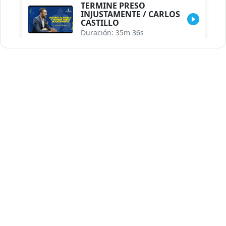
TERMINE PRESO
INJUSTAMENTE / CARLOS
CASTILLO
Duración: 35m 36s
INDISCRECIONES DEL
ASESOR DEL PRESIDENTE /
CAROLINA MEJIA MAL
POSICIONADA EN LA
ENCUESTA DE ACD
Duración: 17m 30s
LA VERDADERA REFORMA
EDUCATIVA.../JHOSERAND
HERASME
Duración: 8m 30s
BREILLEY PERALTA: SDE
RECLAMA NUEVA