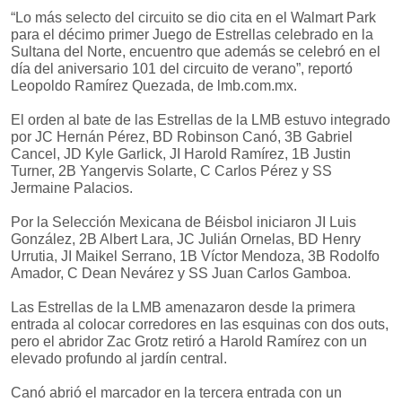
“Lo más selecto del circuito se dio cita en el Walmart Park
para el décimo primer Juego de Estrellas celebrado en la
Sultana del Norte, encuentro que además se celebró en el
día del aniversario 101 del circuito de verano”, reportó
Leopoldo Ramírez Quezada, de lmb.com.mx.
El orden al bate de las Estrellas de la LMB estuvo integrado
por JC Hernán Pérez, BD Robinson Canó, 3B Gabriel
Cancel, JD Kyle Garlick, JI Harold Ramírez, 1B Justin
Turner, 2B Yangervis Solarte, C Carlos Pérez y SS
Jermaine Palacios.
Por la Selección Mexicana de Béisbol iniciaron JI Luis
González, 2B Albert Lara, JC Julián Ornelas, BD Henry
Urrutia, JI Maikel Serrano, 1B Víctor Mendoza, 3B Rodolfo
Amador, C Dean Nevárez y SS Juan Carlos Gamboa.
Las Estrellas de la LMB amenazaron desde la primera
entrada al colocar corredores en las esquinas con dos outs,
pero el abridor Zac Grotz retiró a Harold Ramírez con un
elevado profundo al jardín central.
Canó abrió el marcador en la tercera entrada con un