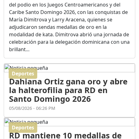
Ortega
del podio en los Juegos Centroamericanos y del
Duración: 56m 8s
Caribe Santo Domingo 2026, con las conquistas de
María Dimitrova y Larry Aracena, quienes se
adjudicaron sendas medallas de oro en la
ASÍ NACIÓ BAHORUCO:
modalidad de kata. Dimitrova abrió una jornada de
FUNDACIÓN, ORIGEN Y
celebración para la delegación dominicana con una
DESARROLLO / EDWIN
ACOSTA SUAREZ
brillant...
Duración: 1h 6m 55s
Deportes
¿PODRÁ LA CANDIDATURA
Dahiana Ortiz gana oro y abre
DE GONZALO CASTILLO
FRENAR LA HEMORRAGIA
la halterofilia para RD en
DEL P.L.D ?
Santo Domingo 2026
Duración: 28m 57s
05/08/2026 - 06:26 PM
GRECO HERASME Y SUS
PREMONICIONES SOBRE
Deportes
EL PANORAMA POLITICO
RD mantiene 10 medallas de
NACIONAL E