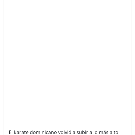
Duración: 19m 38s
UNA VOZ CON PROPÓSITO
/ ONANEY MENDEZ DESDE
TUTILAPIA.
Duración: 26m 0s
"¡SAN JUAN NO QUIERE
ORO' ESTA ES LA RAZÓN !
Duración: 12m 26s
GOBIERNO PERDIDO :SIN
PLAN PARA ENFRENTAR LA
CRISIS.
Duración: 14m 6s
El karate dominicano volvió a subir a lo más alto
El Informe con Alicia