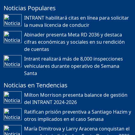
Noticias Populares
¿POR QUÉ TENEMOS
TÍTULOS EN RD?
INTRANT habilitará citas en línea para solicitar
Duración: 24m 35s
la nueva licencia de conducir
Abinader presenta Meta RD 2036 y destaca
cifras económicas y sociales en su rendición
JORGE R. BAUGER: REP.
de cuentas
DOM. PUEDE IR AL
MUNDIAL; HABLA DE
Intrant realizará más de 8,000 inspecciones
MESSI, MARADONA Y SU
PASIÓN AL FUTBOL EN RD
vehiculares durante operativo de Semana
Duración: 1h 28m 49s
Santa
Noticias en Tendencias
Socavón avanza ,
Milton Morrison presenta balance de gestión
carretera las cañitas
del INTRANT 2024-2026
detenida, Bahoruco
provincia ecoturistica
Ratifican prisión preventiva a Santiago Hazim y
Duración: 42m 11s
otros implicados en el caso Senasa
María Dimitrova y Larry Aracena conquistan el