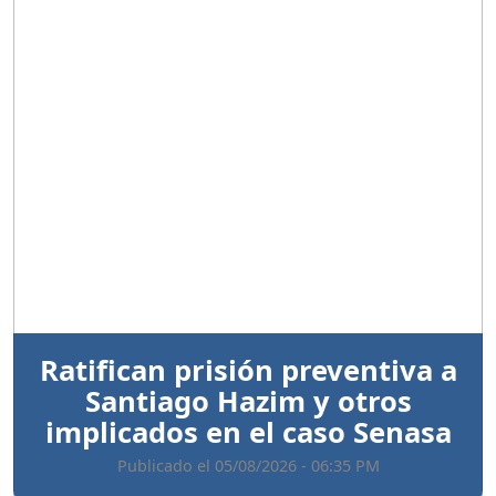
Anterior
Sigui
Ratifican prisión preventiva a
Santiago Hazim y otros
implicados en el caso Senasa
Publicado el 05/08/2026 - 06:35 PM