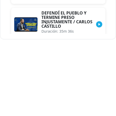
DEFENDÍ EL PUEBLO Y
TERMINE PRESO
INJUSTAMENTE / CARLOS
CASTILLO
Duración: 35m 36s
INDISCRECIONES DEL
ASESOR DEL PRESIDENTE /
CAROLINA MEJIA MAL
POSICIONADA EN LA
ENCUESTA DE ACD
Duración: 17m 30s
LA VERDADERA REFORMA
EDUCATIVA.../JHOSERAND
HERASME
Duración: 8m 30s