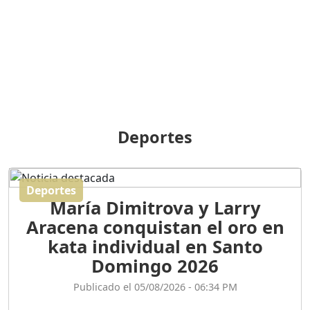
BREILLEY PERALTA: SDE
RECLAMA NUEVA
GENERACIÓN POLÍTICA
Duración: 31m 39s
ORIGEN HISTÓRICO Y
DIFERENCIAS ENTRE
Deportes
REPÚBLICA DOMINICANA
Y HAITÍ
Duración: 1h 15m 55s
Deportes
María Dimitrova y Larry
CONVERSANDO EL
Aracena conquistan el oro en
PODCAST RAFAEL MÉNDEZ
Duración: 1h 9m 56s
kata individual en Santo
Domingo 2026
ENCUESTAS
Publicado el 05/08/2026 - 06:34 PM
MAQUILLADAS......