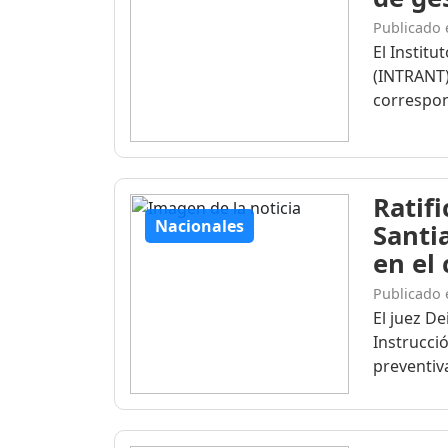
Publicado 
El Institu
(INTRANT)
correspon
Ratif
Nacionales
Santi
en el
Publicado 
El juez D
Instrucció
preventiva