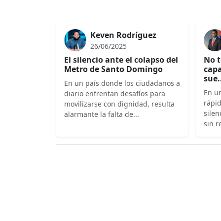
Keven Rodríguez
26/06/2025
El silencio ante el colapso del
No t
Metro de Santo Domingo
capa
sue.
En un país donde los ciudadanos a
En un
diario enfrentan desafíos para
rápi
movilizarse con dignidad, resulta
silen
alarmante la falta de...
sin r