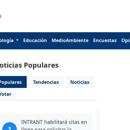
ología
Educación
MedioAmbiente
Encuestas
Opi
oticias Populares
Populares
Tendencias
Noticias
Votar
INTRANT habilitará citas en
1
línea para solicitar la