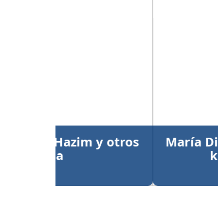
Anterior
María Dimitrova y Larry
kata individual
Publicado el