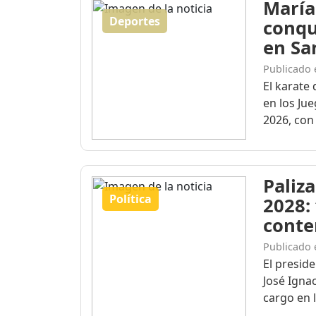
María
Deportes
conqu
en Sa
Publicado 
El karate 
en los Ju
2026, con 
Paliza
Política
2028:
conte
Publicado 
El presid
José Igna
cargo en l