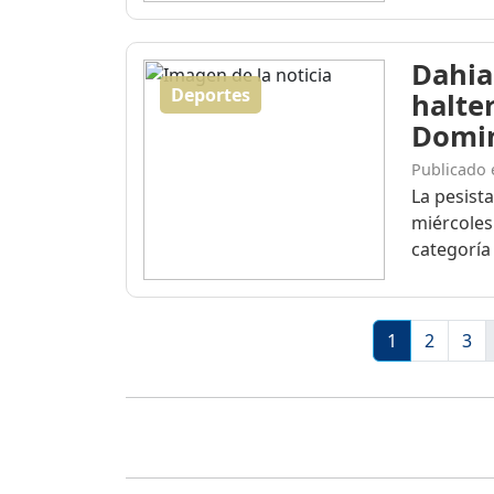
Dahia
Deportes
halte
Domi
Publicado 
La pesist
miércoles
categoría 
1
2
3